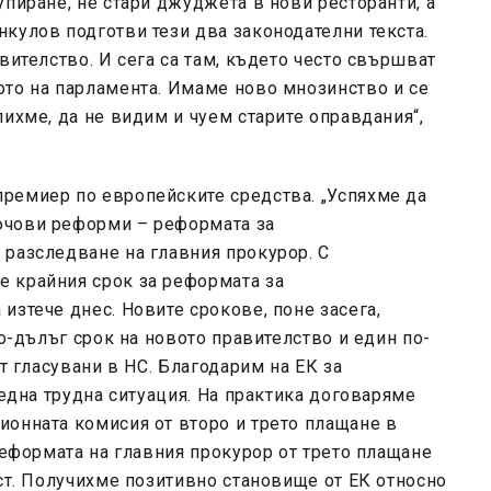
упиране, не стари джуджета в нови ресторанти, а
кулов подготви тези два законодателни текста.
вителство. И сега са там, където често свършват
ото на парламента. Имаме ново мнозинство и се
ихме, да не видим и чуем старите оправдания“,
ремиер по европейските средства. „Успяхме да
ючови реформи – реформата за
 разследване на главния прокурор. С
 крайния срок за реформата за
изтече днес. Новите срокове, поне засега,
по-дълъг срок на новото правителство и един по-
ат гласувани в НС. Благодарим на ЕК за
 една трудна ситуация. На практика договаряме
ионната комисия от второ и трето плащане в
реформата на главния прокурор от трето плащане
уст. Получихме позитивно становище от ЕК относно