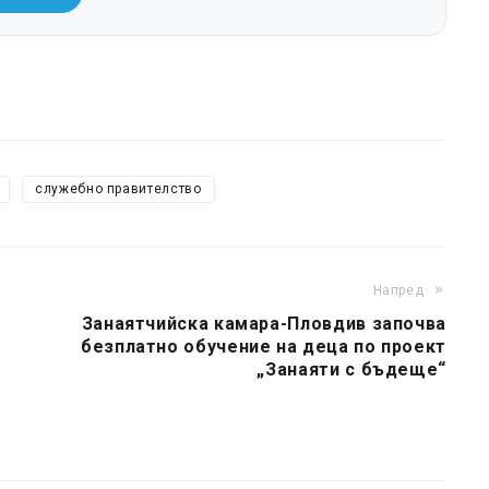
служебно правителство
Напред
е
Занаятчийска камара-Пловдив започва
безплатно обучение на деца по проект
„Занаяти с бъдеще“