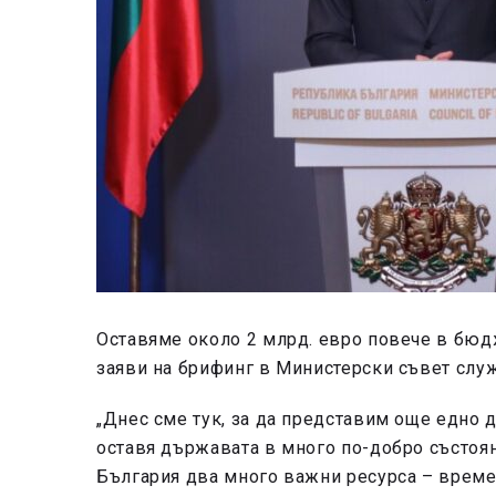
Оставяме около 2 млрд. евро повече в бюд
заяви на брифинг в Министерски съвет сл
„Днес сме тук, за да представим още едно 
оставя държавата в много по-добро състоян
България два много важни ресурса – време 