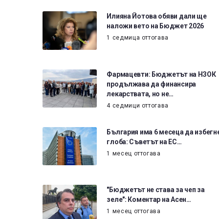
Илияна Йотова обяви дали ще
наложи вето на Бюджет 2026
1 седмица оттогава
Фармацевти: Бюджетът на НЗОК
продължава да финансира
лекарствата, но не…
4 седмици оттогава
България има 6 месеца да избегн
глоба: Съветът на ЕС…
1 месец оттогава
"Бюджетът не става за чеп за
зеле": Коментар на Асен…
1 месец оттогава