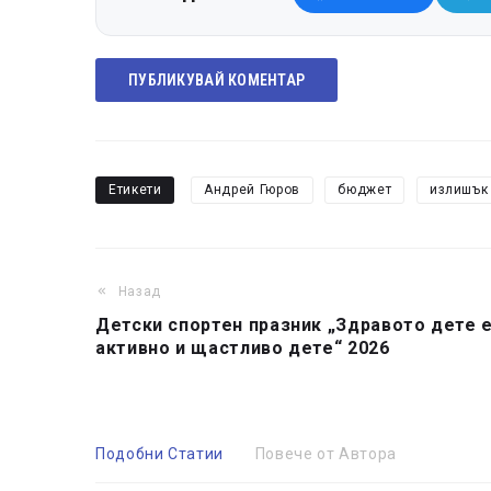
ПУБЛИКУВАЙ КОМЕНТАР
Етикети
Андрей Гюров
бюджет
излишък
Назад
Детски спортен празник „Здравото дете 
активно и щастливо дете“ 2026
Подобни Статии
Повече от Автора