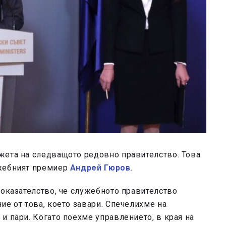
жета на следващото редовно правителство. Това
ужебният премиер
Андрей Гюров
.
доказателство, че служебното правителство
ие от това, което завари. Спечелихме на
и пари. Когато поехме управлението, в края на