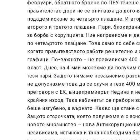
февруари, обратното броене по ПВУ течеше 
правителство дори не се опитваха да догон
подадем искане за четвърто плащане. И вто
второто и третото плащане. Пари, блокиран
за борба с корупцията. Ние направихме и дв
по четвъртото плащане. Това само по себе с
когато правителството работи решително и 
графици. По-важното – не прежалихме 400 м
власт. Днес, на 4 май можехме да получим 
тези пари. Защото нямаме независимо разсл
не допуснахме това да се случи и тези 400 
преговори с ЕК, вицепремиерът Недина и ней
крайния изход. Така кабинетът се пребори з
беше изгубено, а върнато. Какво ще стане с
Защото отсрочката, която получихме е с ясн
новото мнозинство – нова Антикорупционна 
независима, истинска и така необходима бо