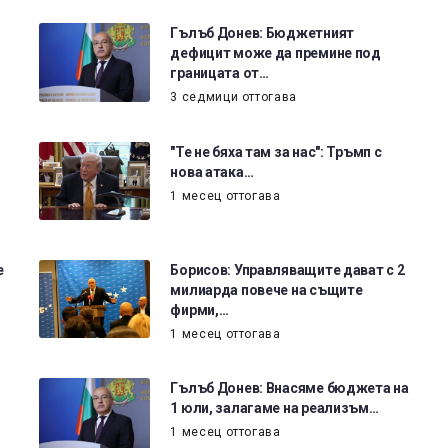
Гълъб Донев: Бюджетният
дефицит може да премине под
границата от…
3 седмици оттогава
"Те не бяха там за нас": Тръмп с
нова атака…
1 месец оттогава
е
Борисов: Управляващите дават с 2
милиарда повече на същите
фирми,…
1 месец оттогава
Гълъб Донев: Внасяме бюджета на
1 юли, залагаме на реализъм…
1 месец оттогава