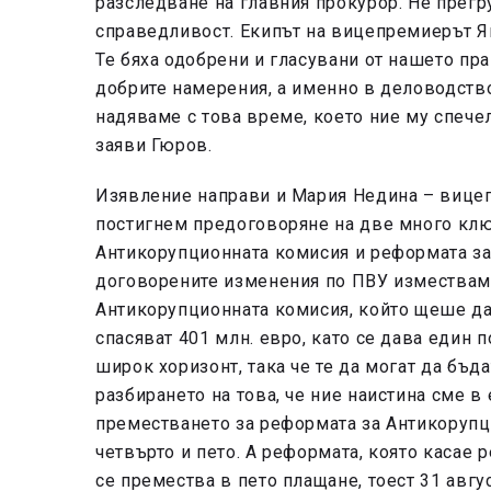
разследване на главния прокурор. Не прегр
справедливост. Екипът на вицепремиерът Ян
Те бяха одобрени и гласувани от нашето пра
добрите намерения, а именно в деловодств
надяваме с това време, което ние му спечел
заяви Гюров.
Изявление направи и Мария Недина – вицеп
постигнем предоговоряне на две много кл
Антикорупционната комисия и реформата за
договорените изменения по ПВУ изместваме
Антикорупционната комисия, който щеше да 
спасяват 401 млн. евро, като се дава един 
широк хоризонт, така че те да могат да бъд
разбирането на това, че ние наистина сме в
преместването за реформата за Антикорупц
четвърто и пето. А реформата, която касае 
се премества в пето плащане, тоест 31 авг