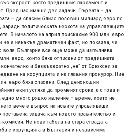
със скорост, която предишния парламент и
ят. Пред нас имаше две задачи. Първата – да
рата – да спасим близо половин милиард евро по
и, заради политическата неохота на управляващите
ете. В началото на април поискахме 900 млн. евро
и не е някакъв драматичен факт, но показва, че
с воля, България все още може да изпълнява
лн. евро, които бяха отписани от предишната
окончателно и безвъзвратно „не“ от Брюксел за
едване на корупцията и на главния прокурор. Ние
млн. евро бяха спасени. След денонощни
ният екип успяха да променят срока, а с това и
а едно много рядко явление – време, което не
 него вече е въпрос на новите управляващи.
о поставена задача към новото правителство и
комисия. Не нова табела на стара сграда, а
рба с корупцията в България и независимо