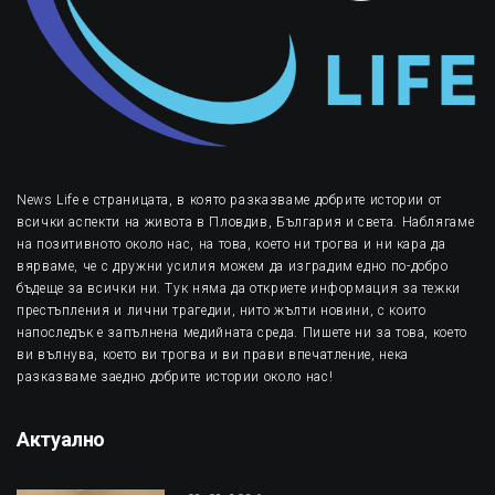
News Life е страницата, в която разказваме добрите истории от
всички аспекти на живота в Пловдив, България и света. Наблягаме
на позитивното около нас, на това, което ни трогва и ни кара да
вярваме, че с дружни усилия можем да изградим едно по-добро
бъдеще за всички ни. Тук няма да откриете информация за тежки
престъпления и лични трагедии, нито жълти новини, с които
напоследък е запълнена медийната среда. Пишете ни за това, което
ви вълнува, което ви трогва и ви прави впечатление, нека
разказваме заедно добрите истории около нас!
Актуално