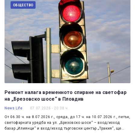
ОБЩЕСТВО
Ремонт налага временното спиране на светофар
на „Брезовско шосе“ в Пловдив
News Life
07.07.2026 - 20:38 ч.
От 06.30 ч. на 8.07.2026 г., сряда, до 17 ч. на 10.07.2026 г., петък,
светофарната уредба на ул. „Брезовско шосе“ – вход/изход
базар „Илиянци“ и вход/изход търговски център „Тракия“, ще…