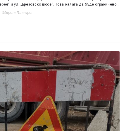
рен“ и ул. „Брезовско шосе“. Това налага да бъде ограничено…
,
Община Пловдив