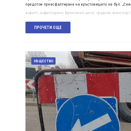
предстои преасфалтиране на кръстовището на бул. „Севе
асфалт
,
асфалтиране
,
Брезовско шосе
,
градски транспорт
ПРОЧЕТИ ОЩЕ
ОБЩЕСТВО