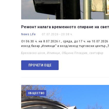
Ремонт налага временното спиране на све
News Life
07.07.2026 - 20:38 ч.
От 06.30 ч. на 8.07.2026 г., сряда, до 17 ч. на 10.07.20
изход базар „Илиянци“ и вход/изход търговски център „
Брезовско шосе
,
Илиянци
,
Община Пловдив
,
светофар
ПРОЧЕТИ ОЩЕ
ОБЩЕСТВО