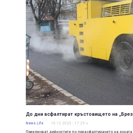
До дни асфалтират кръстовището на „Брез
News Life
10.12.2025 - 17:29 ч.
Приключват дейностите по преасфалтирането на зоната 