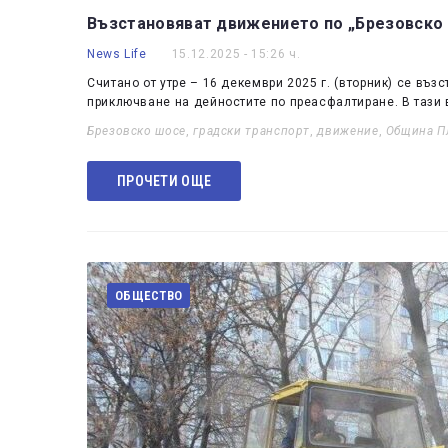
Възстановяват движението по „Брезовско
News Life
15.12.2025 - 15:26 ч.
Считано от утре – 16 декември 2025 г. (вторник) се въ
приключване на дейностите по преасфалтиране. В тази
Брезовско шосе
,
градски транспорт
,
движение
,
Община П
ПРОЧЕТИ ОЩЕ
ОБЩЕСТВО