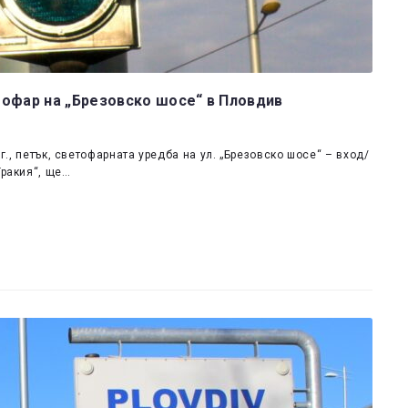
тофар на „Брезовско шосе“ в Пловдив
26 г., петък, светофарната уредба на ул. „Брезовско шосе“ – вход/
Тракия“, ще…