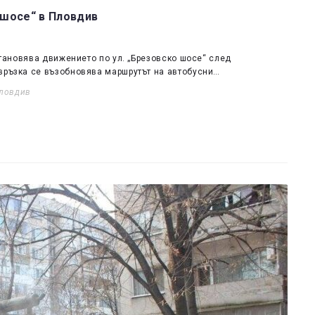
 шосе“ в Пловдив
зстановява движението по ул. „Брезовско шосе“ след
 връзка се възобновява маршрутът на автобусни…
ловдив