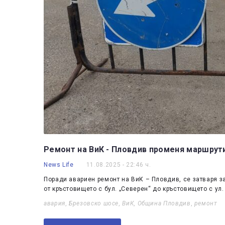
Ремонт на ВиК - Пловдив променя маршрути
News Life
11.08.2025 - 22:46 ч.
Поради авариен ремонт на ВиК – Пловдив, се затваря за
от кръстовището с бул. „Северен“ до кръстовището с ул
авария
,
Брезовско шосе
,
ВиК
,
Община Пловдив
,
ремонт