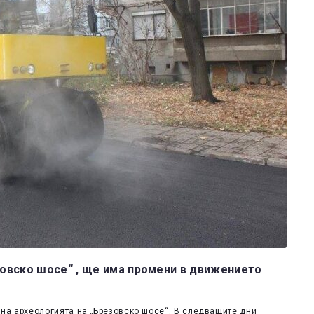
овско шосе“ , ще има промени в движението
на археологията на „Брезовско шосе“. В следващите дни