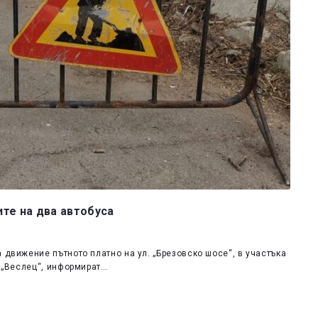
те на два автобуса
 движение пътното платно на ул. „Брезовско шосе“, в участъка
. „Веслец“, информират…