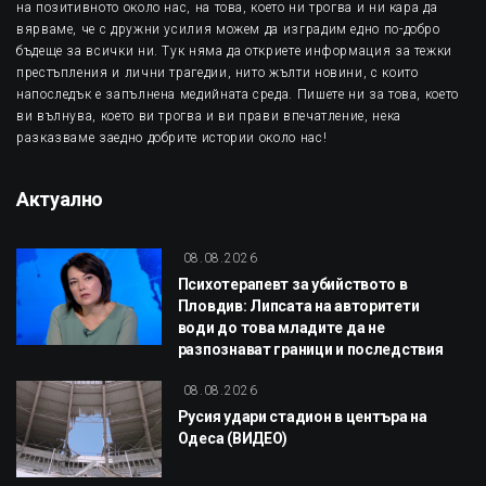
на позитивното около нас, на това, което ни трогва и ни кара да
вярваме, че с дружни усилия можем да изградим едно по-добро
бъдеще за всички ни. Тук няма да откриете информация за тежки
престъпления и лични трагедии, нито жълти новини, с които
напоследък е запълнена медийната среда. Пишете ни за това, което
ви вълнува, което ви трогва и ви прави впечатление, нека
разказваме заедно добрите истории около нас!
Актуално
08.08.2026
Психотерапевт за убийството в
Пловдив: Липсата на авторитети
води до това младите да не
разпознават граници и последствия
08.08.2026
Русия удари стадион в центъра на
Одеса (ВИДЕО)