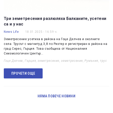
Три земетресения разлюляха Балканите, усетени
са и у нас
News Life
18.01.2025 - 16:59 ч.
Земетресение усетиха в района на Гоце Делчев и околните
села. Трусът с магнитуд 3,8 по Рихтер е регистриран в района на
град Серес, Гърция. Това съобщиха от Националния
Сеизмологичен Център…
Гоце Делчев
,
Гърция
,
земетресение
,
земетресения
,
Румъния
,
трус
ПРОЧЕТИ ОЩЕ
НЯМА ПОВЕЧЕ НОВИНИ