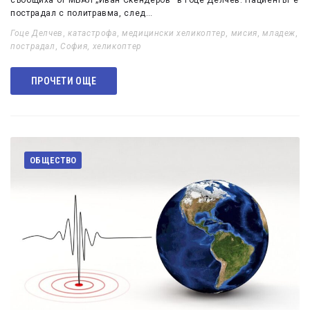
съобщиха от МБАЛ „Иван Скендеров“ в Гоце Делчев. Пациентът е
пострадал с политравма, след…
Гоце Делчев
,
катастрофа
,
медицински хеликоптер
,
мисия
,
младеж
,
пострадал
,
София
,
хеликоптер
ПРОЧЕТИ ОЩЕ
ОБЩЕСТВО