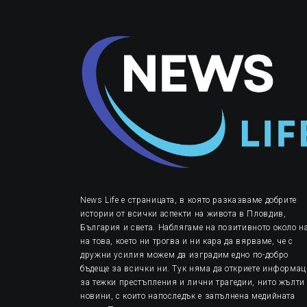
News Life е страницата, в която разказваме добрите
истории от всички аспекти на живота в Пловдив,
България и света. Наблягаме на позитивното около на
на това, което ни трогва и ни кара да вярваме, че с
дружни усилия можем да изградим едно по-добро
бъдеще за всички ни. Тук няма да откриете информа
за тежки престъпления и лични трагедии, нито жълти
новини, с които напоследък е запълнена медийната