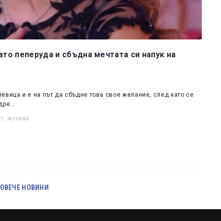
ато пеперуда и сбъдна мечтата си напук на
евица и е на път да сбъдне това свое желание, след като се
ндре…
рт
,
музика
ОВЕЧЕ НОВИНИ