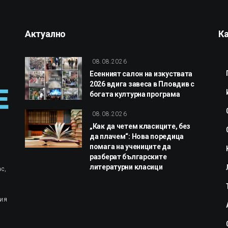
Актуално
К
08.08.2026
Есенният салон на изкуствата
2026 вдига завеса в Пловдив с
богата културна програма
08.08.2026
„Как да четем класиците, без
да плачем“: Нова поредица
помага на учениците да
разберат българските
литературни класици
с,
ция