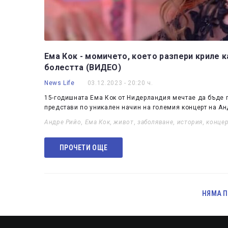
Ема Кок - момичето, което разпери криле к
болестта (ВИДЕО)
News Life
03.12.2023 - 20:20 ч.
15-годишната Ема Кок от Нидерландия мечтае да бъде п
представи по уникален начин на големия концерт на А
Андре Рийо
,
Ема Кок
,
живот
,
заболяване
,
история
,
конце
ПРОЧЕТИ ОЩЕ
НЯМА П