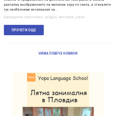
разпалва въображението на милиони хора по света, а станалите
тук необясними изчезвания на…
Бермудския триъгълник
,
загадка
,
мистерия
,
учени
ПРОЧЕТИ ОЩЕ
НЯМА ПОВЕЧЕ НОВИНИ