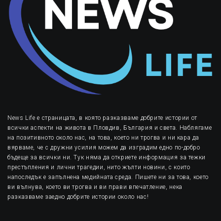
News Life е страницата, в която разказваме добрите истории от
всички аспекти на живота в Пловдив, България и света. Наблягаме
на позитивното около нас, на това, което ни трогва и ни кара да
вярваме, че с дружни усилия можем да изградим едно по-добро
бъдеще за всички ни. Тук няма да откриете информация за тежки
престъпления и лични трагедии, нито жълти новини, с които
напоследък е запълнена медийната среда. Пишете ни за това, което
ви вълнува, което ви трогва и ви прави впечатление, нека
разказваме заедно добрите истории около нас!