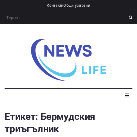
Контакти
Общи условия
Етикет:
Бермудския
триъгълник