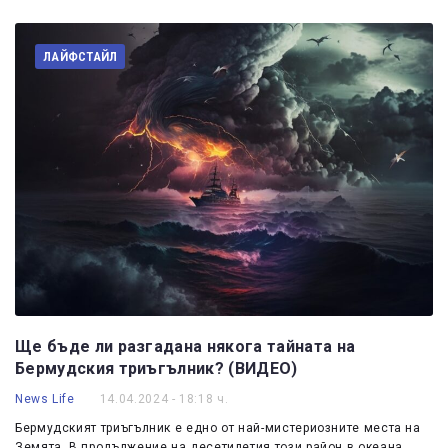
ЛАЙФСТАЙЛ
Ще бъде ли разгадана някога тайната на
Бермудския триъгълник? (ВИДЕО)
News Life
14.04.2024 - 18:18 ч.
Бермудският триъгълник е едно от най-мистериозните места на
Земята. В продължение на десетилетия този район в океана