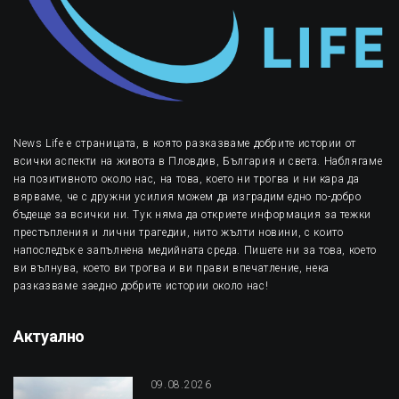
News Life е страницата, в която разказваме добрите истории от
всички аспекти на живота в Пловдив, България и света. Наблягаме
на позитивното около нас, на това, което ни трогва и ни кара да
вярваме, че с дружни усилия можем да изградим едно по-добро
бъдеще за всички ни. Тук няма да откриете информация за тежки
престъпления и лични трагедии, нито жълти новини, с които
напоследък е запълнена медийната среда. Пишете ни за това, което
ви вълнува, което ви трогва и ви прави впечатление, нека
разказваме заедно добрите истории около нас!
Актуално
09.08.2026