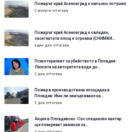
Пожарът край Асеновград е напълно потушен
2 минути оттогава
Пожарът край Асеновград е овладян,
засегнатата площ е огромна (СНИМКИ…
един ден оттогава
Психотерапевт за убийството в Пловдив:
Липсата на авторитети води до…
2 дни оттогава
Пожар в производствена площадка в
Пловдив: Има ли замърсяване на…
2 дни оттогава
Акция в Пловдивско: Със специален кантар
ще поверяват камиони за…
4 дни оттогава