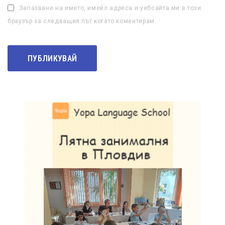
Запазване на името, имейл адреса и уебсайта ми в този
браузър за следващия път когато коментирам.