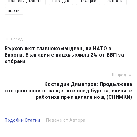
паднали дървета
Пловдив
пожарна
сигнали
шахти
Назад
Върховният главнокомандващ на НАТО в
Европа: България е надхвърлила 2% от БВП за
отбрана
Напред
Костадин Димитров: Продължава
отстраняването на щетите след бурята, екипите
работиха през цялата нощ (СНИМКИ)
Подобни Статии
Повече от Автора