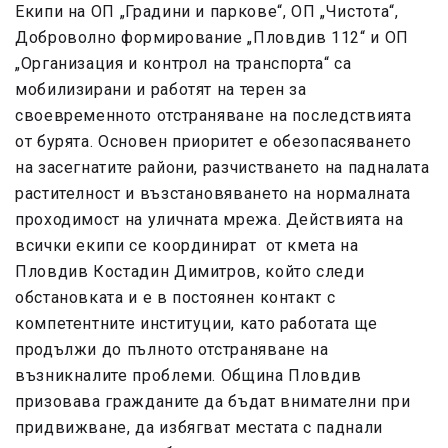
Екипи на ОП „Градини и паркове“, ОП „Чистота“,
Доброволно формирование „Пловдив 112“ и ОП
„Организация и контрол на транспорта“ са
мобилизирани и работят на терен за
своевременното отстраняване на последствията
от бурята. Основен приоритет е обезопасяването
на засегнатите райони, разчистването на падналата
растителност и възстановяването на нормалната
проходимост на уличната мрежа. Действията на
всички екипи се координират от кмета на
Пловдив Костадин Димитров, който следи
обстановката и е в постоянен контакт с
компетентните институции, като работата ще
продължи до пълното отстраняване на
възникналите проблеми. Община Пловдив
призовава гражданите да бъдат внимателни при
придвижване, да избягват местата с паднали