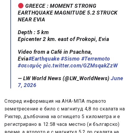
GREECE : MOMENT STRONG
EARTHQUAKE MAGNITUDE 5.2 STRUCK
NEAR EVIA
Depth : 5 km
Epicenter 2 km. east of Prokopi, Evia
Video from a Café in Psachna,
Evia
#Earthquake
#Sismo
#Terremoto
#σεισμός
pic.twitter.com/GZMsqakZzW
— LW World News (@LW_WorldNews)
June
7, 2026
Според информация на АНА-МПА първото
земетресение е било с магнитуд 4,8 по скалата на
Рихтер, дълбочина на огнището 5 километра и е
регистрирано в 12:58 часа местно (и българско)
време, а второто е с магнитуд 5,2 по скалата на