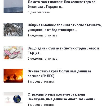
Докато гасят пожари: Два хеликоптера се
блъснаха в Гърция, в…
6 дни оттогава
Община Смолян с позиция относно пътищата,
унищожени от бедствия през…
1 седмица оттогава
Защо един и същ антибиотик струва 5 евро в
Гърция…
2 седмици оттогава
Огнена стихия край Солун, има данни за
загинал (ВИДЕО)
1 месец оттогава
Страховито земетресение разлюля
Венецуела, има данни за много загинали и…
1 месец оттогава