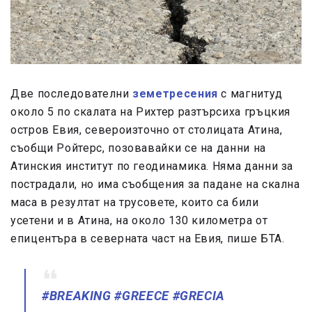
Две последователни
земетресения
с магнитуд
около 5 по скалата на Рихтер разтърсиха гръцкия
остров Евия, североизточно от столицата Атина,
съобщи Ройтерс, позовавайки се на данни на
Атинския институт по геодинамика. Няма данни за
пострадали, но има съобщения за падане на скална
маса в резултат на трусовете, които са били
усетени и в Атина, на около 130 километра от
епицентъра в северната част на Евия, пише БТА.
#BREAKING
#GREECE
#GRECIA