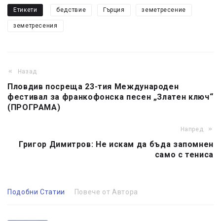
Етикети
бедствие
Гърция
земетресение
земетресения
Назад
Пловдив посреща 23-тия Международен
фестивал за франкофонска песен „Златен ключ“
(ПРОГРАМА)
Напред
Григор Димитров: Не искам да бъда запомнен
само с тениса
Подобни Статии
Повече от Автора