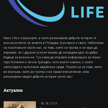
News Life е страницата, в която разказваме добрите истории от
всички аспекти на живота в Пловдив, България и света. Наблягаме
на позитивното около нас, на това, което ни трогва и ни кара да
вярваме, че с дружни усилия можем да изградим едно по-добро
бъдеще за всички ни. Тук няма да откриете информация за тежки
престъпления и лични трагедии, нито жълти новини, с които
напоследък е запълнена медийната среда. Пишете ни за това, което
ви вълнува, което ви трогва и ви прави впечатление, нека
разказваме заедно добрите истории около нас!
Актуално
08.08.2026