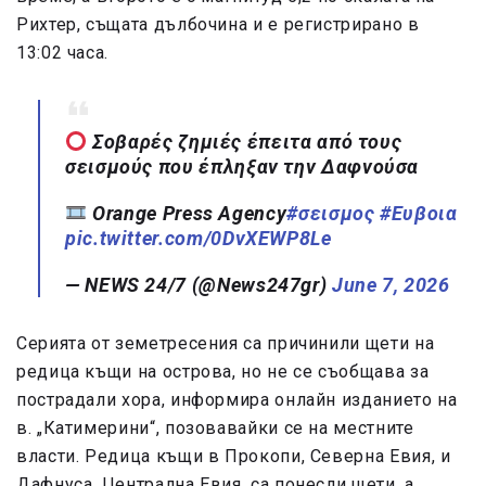
Рихтер, същата дълбочина и е регистрирано в
13:02 часа.
Σοβαρές ζημιές έπειτα από τους
σεισμούς που έπληξαν την Δαφνούσα
Orange Press Agency
#σεισμος
#Ευβοια
pic.twitter.com/0DvXEWP8Le
— NEWS 24/7 (@News247gr)
June 7, 2026
Серията от земетресения са причинили щети на
редица къщи на острова, но не се съобщава за
пострадали хора, информира онлайн изданието на
в. „Катимерини“, позовавайки се на местните
власти. Редица къщи в Прокопи, Северна Евия, и
Дафнуса, Централна Евия, са понесли щети, а