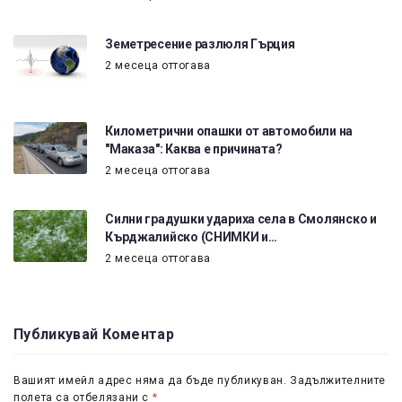
Земетресение разлюля Гърция
2 месеца оттогава
Километрични опашки от автомобили на
"Маказа": Каква е причината?
2 месеца оттогава
Силни градушки удариха села в Смолянско и
Кърджалийско (СНИМКИ и…
2 месеца оттогава
Публикувай Коментар
Вашият имейл адрес няма да бъде публикуван.
Задължителните
полета са отбелязани с
*