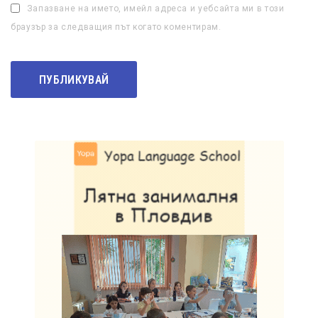
Запазване на името, имейл адреса и уебсайта ми в този
браузър за следващия път когато коментирам.