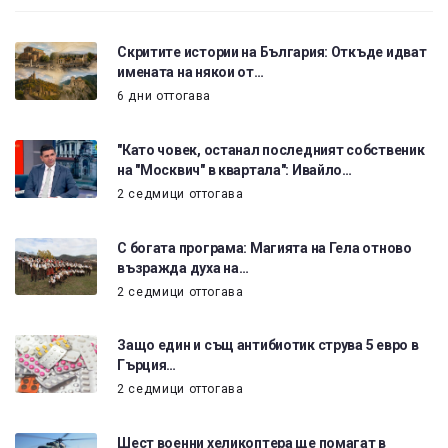
Скритите истории на България: Откъде идват
имената на някои от…
6 дни оттогава
"Като човек, останал последният собственик
на "Москвич" в квартала": Ивайло…
2 седмици оттогава
С богата програма: Магията на Гела отново
възражда духа на…
2 седмици оттогава
Защо един и същ антибиотик струва 5 евро в
Гърция…
2 седмици оттогава
Шест военни хеликоптера ще помагат в