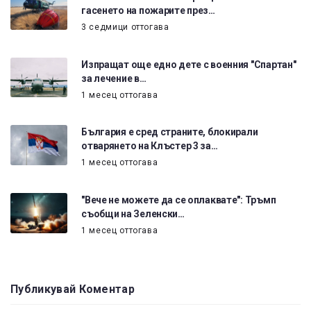
гасенето на пожарите през…
3 седмици оттогава
Изпращат още едно дете с военния "Спартан"
за лечение в…
1 месец оттогава
България е сред страните, блокирали
отварянето на Клъстер 3 за…
1 месец оттогава
"Вече не можете да се оплаквате": Тръмп
съобщи на Зеленски…
1 месец оттогава
Публикувай Коментар