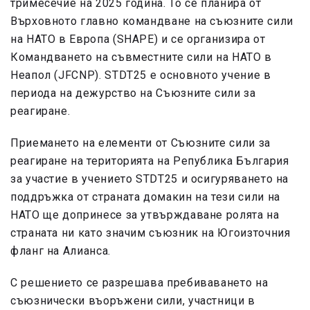
тримесечие на 2025 година. То се планира от
Върховното главно командване на съюзните сили
на НАТО в Европа (SНАРЕ) и се организира от
Командването на съвместните сили на НАТО в
Неапол (JFCNP). STDT25 е основното учение в
периода на дежурство на Съюзните сили за
реагиране.
Приемането на елементи от Съюзните сили за
реагиране на територията на Република България
за участие в учението STDT25 и осигуряването на
поддръжка от страната домакин на тези сили на
НАТО ще допринесе за утвърждаване ролята на
страната ни като значим съюзник на Югоизточния
фланг на Алианса.
С решението се разрешава пребиваването на
съюзнически въоръжени сили, участници в