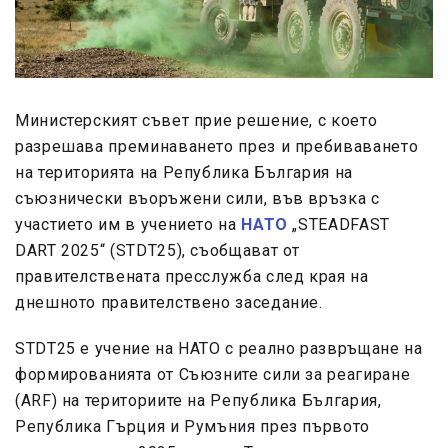
Министерският съвет прие решение, с което
разрешава преминаването през и пребиваването
на територията на Република България на
съюзнически въоръжени сили, във връзка с
участието им в учението на
НАТО
„STEADFAST
DART 2025“ (STDT25), съобщават от
правителствената пресслужба след края на
днешното правителствено заседание.
STDT25 е учение на НАТО с реално развръщане на
формированията от Съюзните сили за реагиране
(ARF) на териториите на Република България,
Република Гърция и Румъния през първото