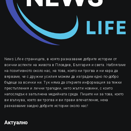
News Life е страницата, в която разказваме добрите истории от
всички аспекти на живота в Пловдив, България и света. Наблягаме
на позитивното около нас, на това, което ни трогва и ни кара да
вярваме, че с дружни усилия можем да изградим едно по-добро
бъдеще за всички ни. Тук няма да откриете информация за тежки
престъпления и лични трагедии, нито жълти новини, с които
напоследък е запълнена медийната среда. Пишете ни за това, което
ви вълнува, което ви трогва и ви прави впечатление, нека
разказваме заедно добрите истории около нас!
Актуално