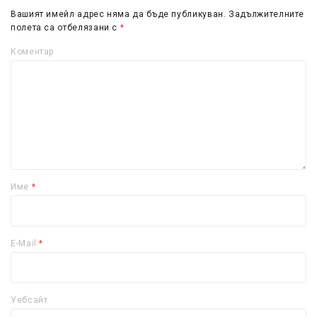
Вашият имейл адрес няма да бъде публикуван.
Задължителните
полета са отбелязани с
*
Коментар
Име
*
E-Mail
*
Уебсайт