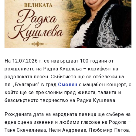
На 12.07.2026 г. се навършват 100 години от
рождението на Радка Кушлева – корифеят на
родопската песен. Събитието ще се отбележи на
пл. „България“ в град
Смолян
с мащабен концерт, с
който ще се преклоним пред живота, таланта и
безсмъртното творчество на Радка Кушлева.
Рождената дата на народната певица ще събере на
една сцена изявени и любими гласове на Родопа –
Таня Скечелиева, Нели Андреева, Любомир Петов,