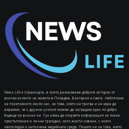
News Life е страницата, в която разказваме добрите истории от
всички аспекти на живота в Пловдив, България и света. Наблягаме
на позитивното около нас, на това, което ни трогва и ни кара да
вярваме, че с дружни усилия можем да изградим едно по-добро
бъдеще за всички ни. Тук няма да откриете информация за тежки
престъпления и лични трагедии, нито жълти новини, с които
напоследък е запълнена медийната среда. Пишете ни за това, което