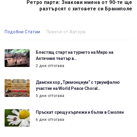
Ретро парти: Знакови имена от 90-те ще
разтърсят с хитовете си Браниполе
Подобни Статии
Повече от Автора
Блестящ старт на турнето на Миро на
Античния театър в…
2 дни оттогава
Дамски хор „Тримонциум“ с триумфално
участие на World Peace Choral…
5 дни оттогава
Пръскат срещу кърлежи и бълхи в Смолян
6 дни оттогава