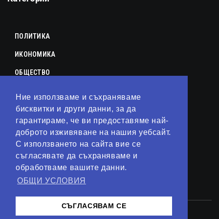
ПОЛИТИКА
ИКОНОМИКА
ОБЩЕСТВО
СПОРТ
Ние използваме и съхраняваме
КУЛТУРА
бисквитки и други данни, за да
гарантираме, че ви предоставяме най-
ЛАЙФСТАЙЛ
доброто изживяване на нашия уебсайт.
С използването на сайта вие се
ТЕХНОЛОГИИ
съгласявате да съхраняваме и
АНАЛИЗИ
обработваме вашите данни.
ОБЩИ УСЛОВИЯ
СВЯТ
СЪГЛАСЯВАМ СЕ
© 2023 – Сайт от
Kirov Invest Group