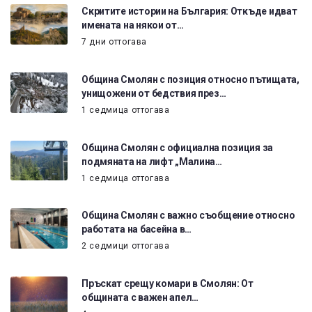
Скритите истории на България: Откъде идват
имената на някои от…
7 дни оттогава
Община Смолян с позиция относно пътищата,
унищожени от бедствия през…
1 седмица оттогава
Община Смолян с официална позиция за
подмяната на лифт „Малина…
1 седмица оттогава
Община Смолян с важно съобщение относно
работата на басейна в…
2 седмици оттогава
Пръскат срещу комари в Смолян: От
общината с важен апел…