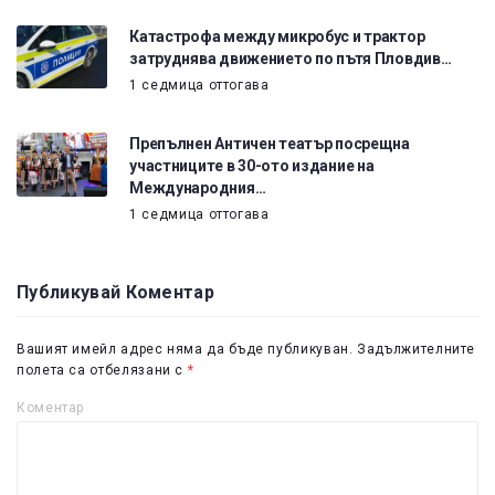
Катастрофа между микробус и трактор
затруднява движението по пътя Пловдив…
1 седмица оттогава
Препълнен Античен театър посрещна
участниците в 30-ото издание на
Международния…
1 седмица оттогава
Публикувай Коментар
Вашият имейл адрес няма да бъде публикуван.
Задължителните
полета са отбелязани с
*
Коментар