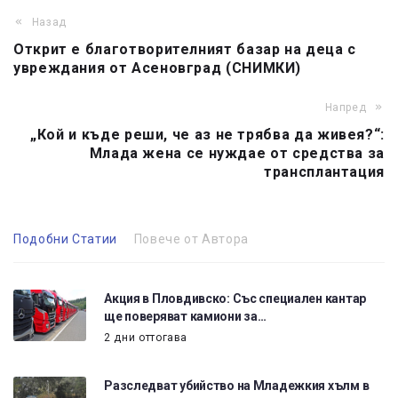
Назад
Открит е благотворителният базар на деца с
увреждания от Асеновград (СНИМКИ)
Напред
„Кой и къде реши, че аз не трябва да живея?“:
Млада жена се нуждае от средства за
трансплантация
Подобни Статии
Повече от Автора
Акция в Пловдивско: Със специален кантар
ще поверяват камиони за…
2 дни оттогава
Разследват убийство на Младежкия хълм в