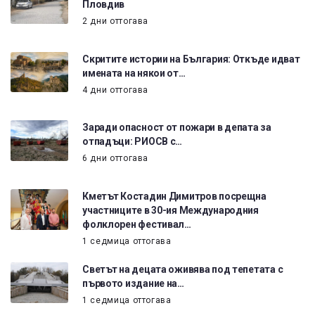
Пловдив
2 дни оттогава
Скритите истории на България: Откъде идват
имената на някои от…
4 дни оттогава
Заради опасност от пожари в депата за
отпадъци: РИОСВ с…
6 дни оттогава
Кметът Костадин Димитров посрещна
участниците в 30-ия Международния
фолклорен фестивал…
1 седмица оттогава
Светът на децата оживява под тепетата с
първото издание на…
1 седмица оттогава