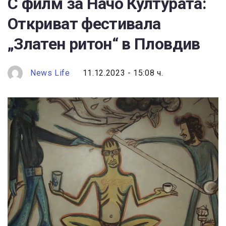
С филм за Начо Културата:
Откриват фестивала
„Златен ритон“ в Пловдив
News Life
11.12.2023 - 15:08 ч.