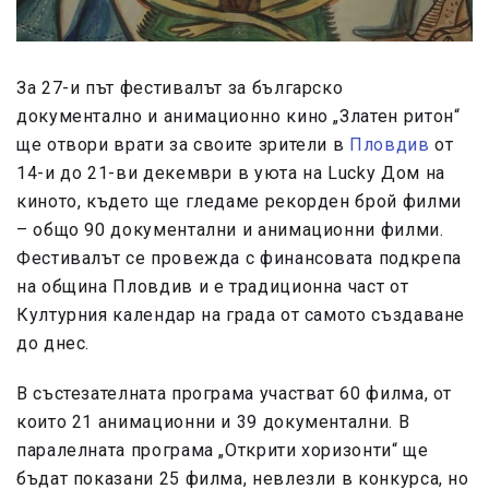
За 27-и път фестивалът за българско
документално и анимационно кино „Златен ритон“
ще отвори врати за своите зрители в
Пловдив
от
14-и до 21-ви декември в уюта на Lucky Дом на
киното, където ще гледаме рекорден брой филми
– общо 90 документални и анимационни филми.
Фестивалът се провежда с финансовата подкрепа
на община Пловдив и е традиционна част от
Културния календар на града от самото създаване
до днес.
В състезателната програма участват 60 филма, от
които 21 анимационни и 39 документални. В
паралелната програма „Открити хоризонти“ ще
бъдат показани 25 филма, невлезли в конкурса, но