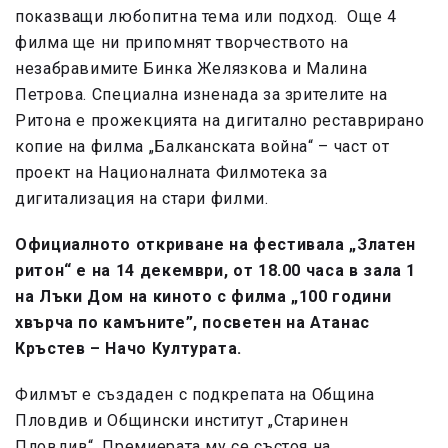
показващи любопитна тема или подход. Още 4
филма ще ни припомнят творчеството на
незабравимите Бинка Желязкова и Малина
Петрова. Специална изненада за зрителите на
Ритона е прожекцията на дигитално реставрирано
копие на филма „Балканската война“ – част от
проект на Националната Филмотека за
дигитализация на стари филми.
Официалното откриване на фестивала „Златен
ритон“ е на 14 декември, от 18.00 часа в зала 1
на Лъки Дом на киното с филма „100 години
хвърча по камъните”, посветен на Атанас
Кръстев – Начо Културата.
Филмът е създаден с подкрепата на Община
Пловдив и Общински институт „Старинен
Пловдив“. Премиерата му се състоя на