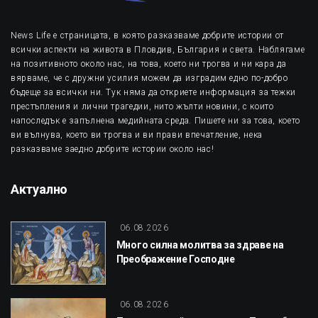
News Life е страницата, в която разказваме добрите истории от
всички аспекти на живота в Пловдив, България и света. Наблягаме
на позитивното около нас, на това, което ни трогва и ни кара да
вярваме, че с дружни усилия можем да изградим едно по-добро
бъдеще за всички ни. Тук няма да откриете информация за тежки
престъпления и лични трагедии, нито жълти новини, с които
напоследък е запълнена медийната среда. Пишете ни за това, което
ви вълнува, което ви трогва и ви прави впечатление, нека
разказваме заедно добрите истории около нас!
Актуално
06.08.2026
Много силна молитва за здраве на
Преображение Господне
06.08.2026