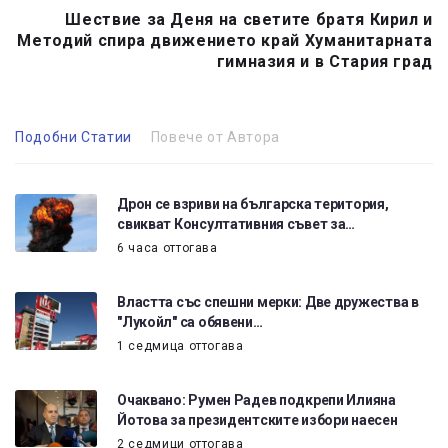
Шествие за Деня на светите братя Кирил и
Методий спира движението край Хуманитарната
гимназия и в Стария град
Подобни Статии
Повече от Автора
Дрон се взриви на българска територия,
свикват Консултативния съвет за…
6 часа оттогава
Властта със спешни мерки: Две дружества в
"Лукойл" са обявени…
1 седмица оттогава
Очаквано: Румен Радев подкрепи Илияна
Йотова за президентските избори наесен
2 седмици оттогава