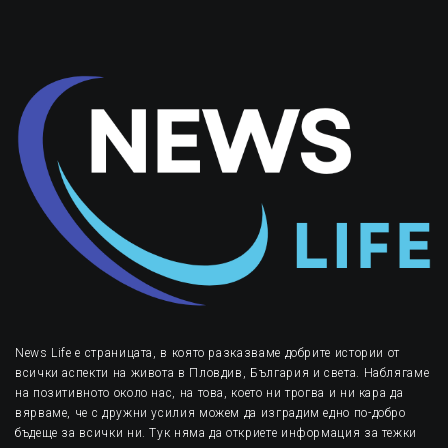
News Life е страницата, в която разказваме добрите истории от
всички аспекти на живота в Пловдив, България и света. Наблягаме
на позитивното около нас, на това, което ни трогва и ни кара да
вярваме, че с дружни усилия можем да изградим едно по-добро
бъдеще за всички ни. Тук няма да откриете информация за тежки