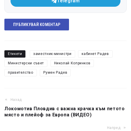
Telegram
ПУБЛИКУВАЙ КОМЕНТАР
Етикети
заместник-министри
кабинет Радев
Министерски съвет
Николай Копринков
правителство
Румен Радев
Назад
Локомотив Пловдив с важна крачка към петото
място и плейоф за Европа (ВИДЕО)
Напред