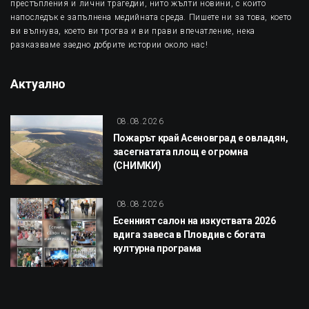
престъпления и лични трагедии, нито жълти новини, с които
напоследък е запълнена медийната среда. Пишете ни за това, което
ви вълнува, което ви трогва и ви прави впечатление, нека
разказваме заедно добрите истории около нас!
Актуално
08.08.2026
Пожарът край Асеновград е овладян,
засегнатата площ е огромна
(СНИМКИ)
08.08.2026
Есенният салон на изкуствата 2026
вдига завеса в Пловдив с богата
културна програма