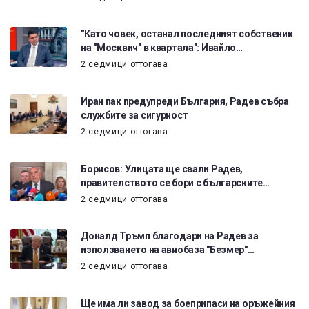
"Като човек, останал последният собственик
на "Москвич" в квартала": Ивайло…
2 седмици оттогава
Иран пак предупреди България, Радев събра
службите за сигурност
2 седмици оттогава
Борисов: Улицата ще свали Радев,
правителството се бори с българските…
2 седмици оттогава
Доналд Тръмп благодари на Радев за
използването на авиобаза "Безмер"…
2 седмици оттогава
Ще има ли завод за боеприпаси на оръжейния