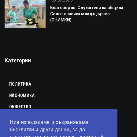
08.08.2026
Благородно: Служители на община
Сопот спасиха млад щъркел
(СНИМКИ)
Категории
ПОЛИТИКА
ИКОНОМИКА
ОБЩЕСТВО
СПОРТ
Ние използваме и съхраняваме
КУЛТУРА
бисквитки и други данни, за да
гарантираме, че ви предоставяме най-