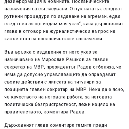
дезинформация в новините. Посланическите
назначения са съгласувани. Оттук нататък следват
рутинни процедури по издаване на агреман, едва
след това аз ще издам моя указ“, каза държавният
глава в отговор на журналистически въпрос на
какъв етап са посланическите назначения.
Във връзка с издадения от него указ за
назначаване на Мирослав Рашков за главен
секретар на МВР, президентът Радев отбеляза, че
няма да допусне управляващите да оправдават
своите действия с липсата на титуляри за
позицията главен секретар на МВР. Нека да е ясно,
че качеството на неговата работа, за неговата
политическа безпристрастност, лежи изцяло на
правителството, коментира Радев.
Държавният глава коментира темите преди