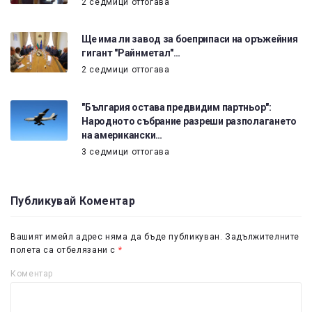
2 седмици оттогава
Ще има ли завод за боеприпаси на оръжейния
гигант "Райнметал"…
2 седмици оттогава
"България остава предвидим партньор":
Народното събрание разреши разполагането
на американски…
3 седмици оттогава
Публикувай Коментар
Вашият имейл адрес няма да бъде публикуван.
Задължителните
полета са отбелязани с
*
Коментар