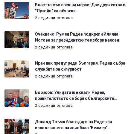
Властта със спешни мерки: Две дружества в
"Лукойл" са обявени…
2 седмици оттогава
Очаквано: Румен Радев подкрепи Илияна
Йотова за президентските избори наесен
2 седмици оттогава
Иран пак предупреди България, Радев събра
службите за сигурност
2 седмици оттогава
Борисов: Улицата ще свали Радев,
правителството се бори с българските…
2 седмици оттогава
Доналд Тръмп благодари на Радев за
използването на авиобаза "Безмер"…