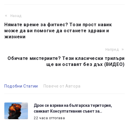
Назад
Нямате време за фитнес? Този прост навик
може да ви помогне да останете здрави и
жизнени
Напред
Обичате мистериите? Тези класически трилъри
ще ви оставят без дъх (ВИДЕО)
Подобни Статии
Повече от Автора
Дрон се взриви на българска територия,
свикват Консултативния съвет за…
22 часа оттогава