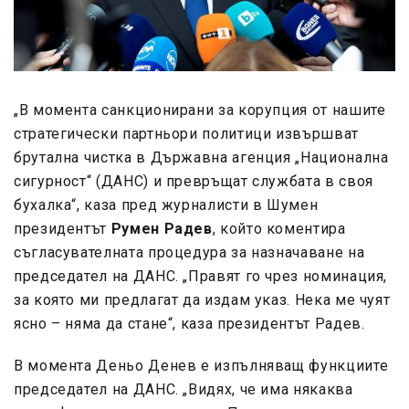
„В момента санкционирани за корупция от нашите
стратегически партньори политици извършват
брутална чистка в Държавна агенция „Национална
сигурност“ (ДАНС) и превръщат службата в своя
бухалка“, каза пред журналисти в Шумен
президентът
Румен Радев
, който коментира
съгласувателната процедура за назначаване на
председател на ДАНС. „Правят го чрез номинация,
за която ми предлагат да издам указ. Нека ме чуят
ясно – няма да стане“, каза президентът Радев.
В момента Деньо Денев е изпълняващ функциите
председател на ДАНС. „Видях, че има някаква