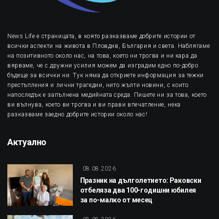
News Life е страницата, в която разказваме добрите истории от
всички аспекти на живота в Пловдив, България и света. Наблягаме
на позитивното около нас, на това, което ни трогва и ни кара да
вярваме, че с дружни усилия можем да изградим едно по-добро
бъдеще за всички ни. Тук няма да откриете информация за тежки
престъпления и лични трагедии, нито жълти новини, с които
напоследък е запълнена медийната среда. Пишете ни за това, което
ви вълнува, което ви трогва и ви прави впечатление, нека
разказваме заедно добрите истории около нас!
Актуално
08.08.2026
Празник на дълголетието: Раковски
отбеляза два 100-годишни юбилея
за по-малко от месец