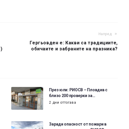
Напред
Гергьовден е: Какви са традициите,
)
обичаите и забраните на празника?
През юли: РИОСВ – Пловдив с
близо 200 проверки за…
2 дни оттогава
Заради опасност от пожари в