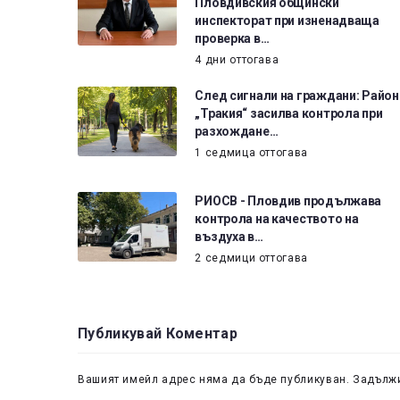
Пловдивския общински
инспекторат при изненадваща
проверка в…
4 дни оттогава
След сигнали на граждани: Район
„Тракия“ засилва контрола при
разхождане…
1 седмица оттогава
РИОСВ - Пловдив продължава
контрола на качеството на
въздуха в…
2 седмици оттогава
Публикувай Коментар
Вашият имейл адрес няма да бъде публикуван.
Задължи