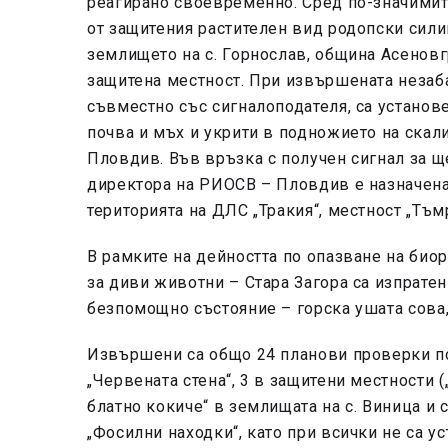
реагирано своевременно. Сред по-значимит
от защитения растителен вид родопски сили
землището на с. Горнослав, община Асеновг
защитена местност. При извършената незаб
съвместно със сигналоподателя, са установ
почва и мъх и укрити в подножието на скали
Пловдив. Във връзка с получен сигнал за ще
директора на РИОСВ – Пловдив е назначена
територията на ДЛС „Тракия“, местност „Тъм
В рамките на дейността по опазване на био
за диви животни – Стара Загора са изпрате
безпомощно състояние – горска ушата сова,
Извършени са общо 24 планови проверки по
„Червената стена“, 3 в защитени местности
блатно кокиче“ в землищата на с. Виница и 
„Фосилни находки“, като при всички не са 