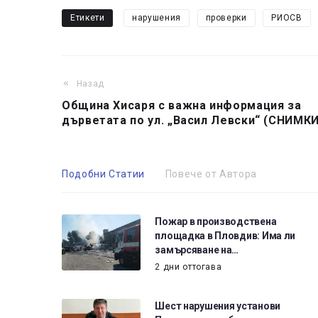
Етикети
нарушения
проверки
РИОСВ
Назад
Община Хисаря с важна информация за
дърветата по ул. „Васил Левски“ (СНИМКИ
Подобни Статии
Повече от Автора
Пожар в производствена
площадка в Пловдив: Има ли
замърсяване на…
2 дни оттогава
Шест нарушения установи