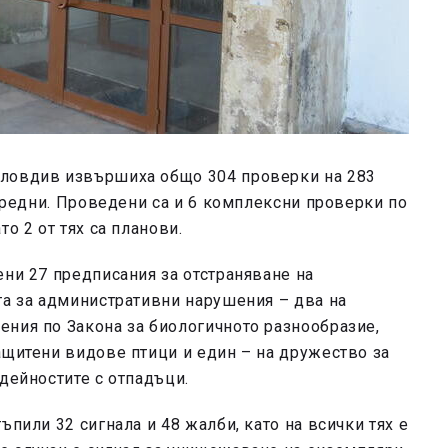
ловдив извършиха общо 304 проверки на 283
ънредни. Проведени са и 6 комплексни проверки по
о 2 от тях са планови.
ени 27 предписания за отстраняване на
та за административни нарушения – два на
ения по Закона за биологичното разнообразие,
ащитени видове птици и един – на дружество за
дейностите с отпадъци.
ъпили 32 сигнала и 48 жалби, като на всички тях е