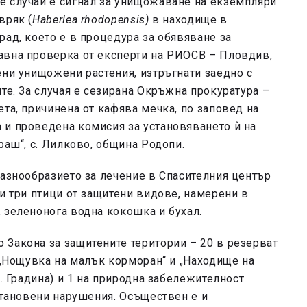
е случаи е сигнал за унищожаване на екземпляри
вряк (
Haberlea rhodopensis)
в находище в
рад, което е в процедура за обявяване за
авна проверка от експерти на РИОСВ – Пловдив,
ени унищожени растения, изтръгнати заедно с
те. За случая е сезирана Окръжна прокуратура –
та, причинена от кафява мечка, по заповед на
 и проведена комисия за установяването ѝ на
раш“, с. Лилково, община Родопи.
разнообразието за лечение в Спасителния център
ни три птици от защитени видове, намерени в
 зеленонога водна кокошка и бухал.
 Закона за защитените територии – 20 в резерват
 („Нощувка на малък корморан“ и „Находище на
с. Градина) и 1 на природна забележителност
установени нарушения. Осъществен е и