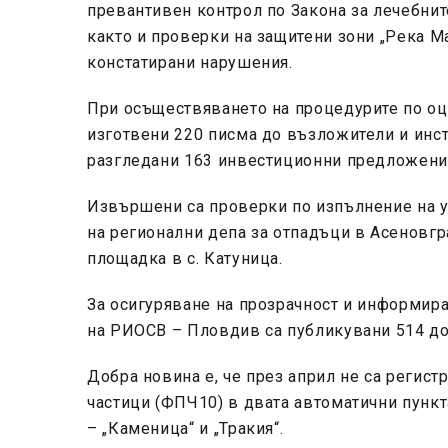
превантивен контрол по Закона за лечебните
както и проверки на защитени зони „Река М
констатирани нарушения.
При осъществяването на процедурите по оц
изготвени 220 писма до възложители и инст
разгледани 163 инвестиционни предложения
Извършени са проверки по изпълнение на 
на регионални депа за отпадъци в Асеновгр
площадка в с. Катуница.
За осигуряване на прозрачност и информира
на РИОСВ – Пловдив са публикувани 514 до
Добра новина е, че през април не са регис
частици (ФПЧ10) в двата автоматични пункт
– „Каменица“ и „Тракия“.