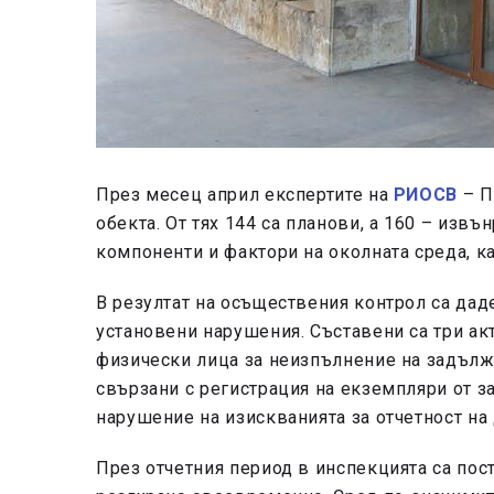
През месец април експертите на
РИОСВ
– П
обекта. От тях 144 са планови, а 160 – изв
компоненти и фактори на околната среда, кат
В резултат на осъществения контрол са дад
установени нарушения. Съставени са три ак
физически лица за неизпълнение на задълж
свързани с регистрация на екземпляри от з
нарушение на изискванията за отчетност на 
През отчетния период в инспекцията са пост