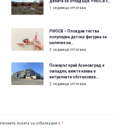
депата за отпадъци: РИОСВ с…
1 седмица оттогава
РИОСВ – Пловдив тества
популярна детска фигурка за
наличие на…
2 седмици оттогава
Пожарът край Асеновград е
овладян, вижте каква е
актуалната обстановка…
2 седмици оттогава
телните полета са отбелязани с
*