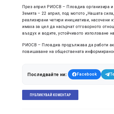
През април РИОСВ – Пловдив организира и 
Земята – 22 април, под мотото „Нашата сила
реализирани четири инициативи, насочени къ
имаха за цел да насърчат отговорното отно
въздух и водите, устойчивото използване на
РИОСВ – Пловдив продължава да работи акт
повишаване на обществената информиранос
Последвайте ни:
Facebook
T
ПУБЛИКУВАЙ КОМЕНТАР