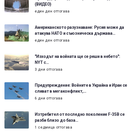
(ВИДЕО)
един ден оттогава
Американското разузнаване: Русия може да
атакува НАТО и съюзническа държава…
един ден оттогава
"Изходът на войната ще се реши в небето":
NYT с…
3 дни оттогава
Предупреждение: Войните в Украйна и Иран се
сливат в мегаконфликт,…
6 дни оттогава
Изтребител от последно поколение F-35B се
разби близо до база…
1 седмица оттогава