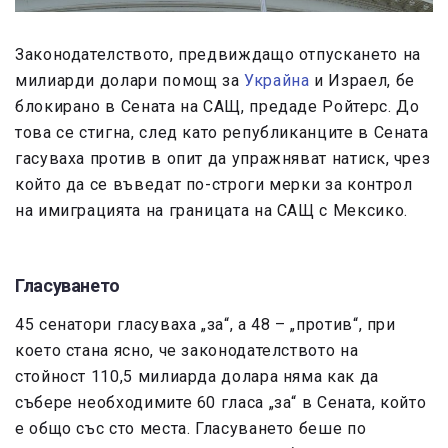
Законодателството, предвиждащо отпускането на
милиарди долари помощ за
Украйна
и Израел, бе
блокирано в Сената на САЩ, предаде Ройтерс. До
това се стигна, след като републиканците в Сената
гасуваха против в опит да упражняват натиск, чрез
който да се въведат по-строги мерки за контрол
на имиграцията на границата на САЩ с Мексико.
Гласуването
45 сенатори гласуваха „за“, а 48 – „против“, при
което стана ясно, че законодателството на
стойност 110,5 милиарда долара няма как да
събере необходимите 60 гласа „за“ в Сената, който
е общо със сто места. Гласуването беше по