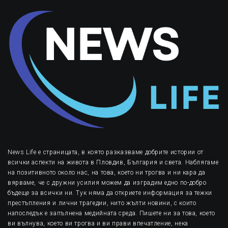
News Life е страницата, в която разказваме добрите истории от
всички аспекти на живота в Пловдив, България и света. Наблягаме
на позитивното около нас, на това, което ни трогва и ни кара да
вярваме, че с дружни усилия можем да изградим едно по-добро
бъдеще за всички ни. Тук няма да откриете информация за тежки
престъпления и лични трагедии, нито жълти новини, с които
напоследък е запълнена медийната среда. Пишете ни за това, което
ви вълнува, което ви трогва и ви прави впечатление, нека