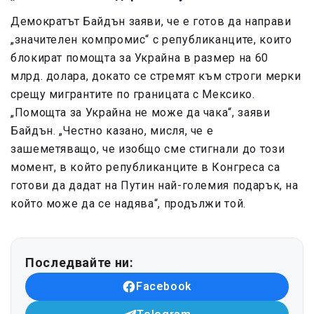
Демократът Байдън заяви, че е готов да направи
„значителен компромис“ с републиканците, които
блокират помощта за Украйна в размер на 60
млрд. долара, докато се стремят към строги мерки
срещу мигрантите по границата с Мексико.
„Помощта за Украйна не може да чака“, заяви
Байдън. „Честно казано, мисля, че е
зашеметяващо, че изобщо сме стигнали до този
момент, в който републиканците в Конгреса са
готови да дадат на Путин най-големия подарък, на
който може да се надява“, продължи той.
Последвайте ни:
Facebook