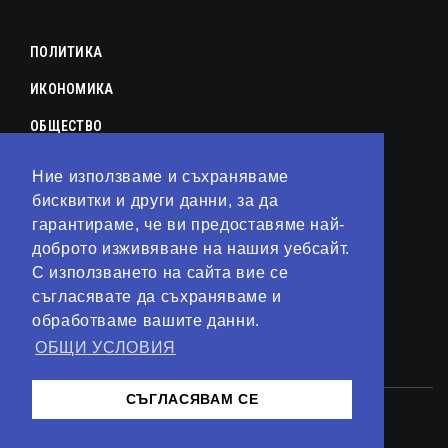
ПОЛИТИКА
ИКОНОМИКА
ОБЩЕСТВО
СПОРТ
Ние използваме и съхраняваме
КУЛТУРА
бисквитки и други данни, за да
гарантираме, че ви предоставяме най-
ЛАЙФСТАЙЛ
доброто изживяване на нашия уебсайт.
С използването на сайта вие се
ТЕХНОЛОГИИ
съгласявате да съхраняваме и
АНАЛИЗИ
обработваме вашите данни.
ОБЩИ УСЛОВИЯ
СВЯТ
СЪГЛАСЯВАМ СЕ
© 2023 – Сайт от
Kirov Invest Group
Контакти
Общи условия