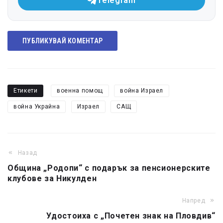
Telegram
ПУБЛИКУВАЙ КОМЕНТАР
Етикети
военна помощ
война Израел
война Украйна
Израел
САЩ
Назад
Община „Родопи“ с подарък за пенсионерските
клубове за Никулден
Напред
Удостоиха с „Почетен знак на Пловдив“