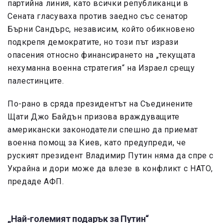
партийна линия, като всички републиканци в
Сената гласуваха против заедно със сенатор
Бърни Сандърс, независим, който обикновено
подкрепя демократите, но този път изрази
опасения относно финансирането на „текущата
нехуманна военна стратегия“ на Израел срещу
палестинците.
По-рано в сряда президентът на Съединените
Щати Джо Байдън призова враждуващите
американски законодатели спешно да приемат
военна помощ за Киев, като предупреди, че
руският президент Владимир Путин няма да спре с
Украйна и дори може да влезе в конфликт с НАТО,
предаде АФП.
„Най-големият подарък за Путин“