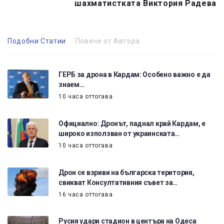
шахматистката Виктория Радева
Подобни Статии
Повече от Автора
ГЕРБ за дрона в Кардам: Особено важно е да
знаем…
10 часа оттогава
Официално: Дронът, паднал край Кардам, е
широко използван от украинската…
10 часа оттогава
Дрон се взриви на българска територия,
свикват Консултативния съвет за…
16 часа оттогава
Русия удари стадион в центъра на Одеса