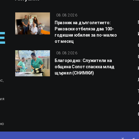
08.08.2026
Празник на дълголетието:
Раковски отбеляза два 100-
годишни юбилея за по-малко
от месец
08.08.2026
Благородно: Служители на
община Сопот спасиха млад
щъркел (СНИМКИ)
с,
ция
но