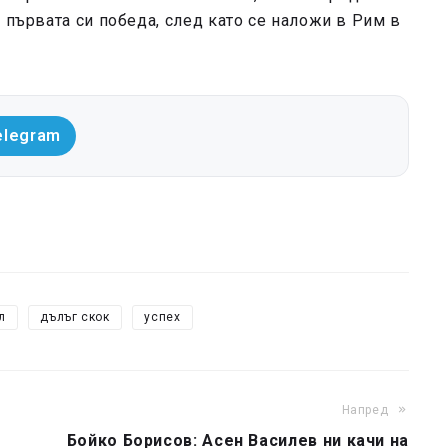
 първата си победа, след като се наложи в Рим в
elegram
л
дълъг скок
успех
Напред
Бойко Борисов: Асен Василев ни качи на