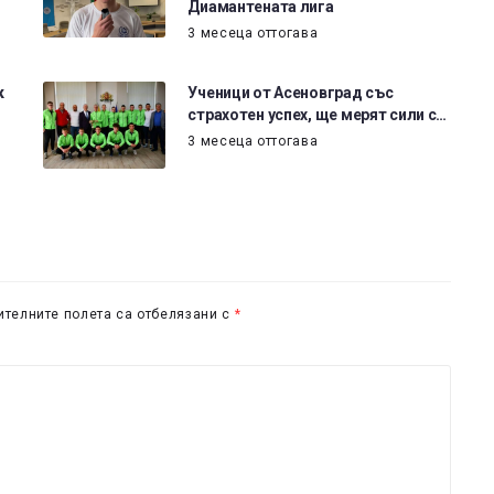
Диамантената лига
3 месеца оттогава
к
Ученици от Асеновград със
страхотен успех, ще мерят сили с…
3 месеца оттогава
телните полета са отбелязани с
*