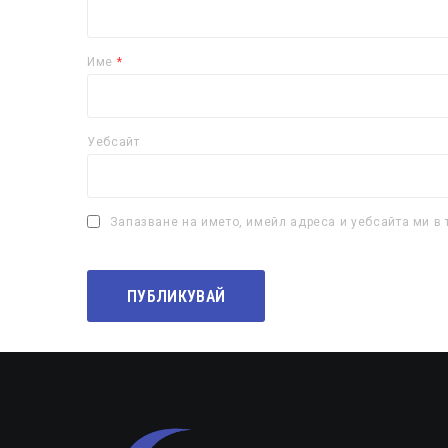
Име
*
Уебсайт
Запазване на името, имейл адреса и уебсайта ми в 