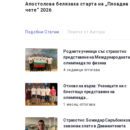
Апостолова белязаха старта на „Пловдив
чете“ 2026
Подобни Статии
Повече от Автора
Родните ученици със страхотно
представяне на Международната
олимпиада по физика
4 седмици оттогава
Отново на върха: Учениците ни с
блестящо представяне на
олимпиада…
1 месец оттогава
Страхотно: Божидар Саръбоюко
завоюва злато в Диамантената