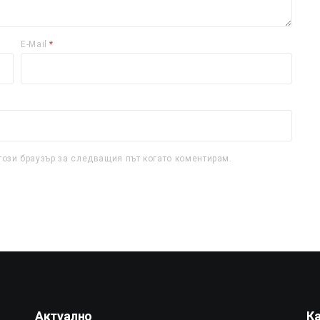
E-Mail
*
този браузър за следващия път когато коментирам.
Актуално
К