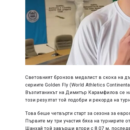
Световният бронзов медалист в скока на 
сериите Golden Fly (World Athletics Continent
Възпитаникът на Димитър Карамфилов се нал
този резултат той подобри и рекорда на тур
Това беше четвърти старт за сезона за евр
Първите му три участия бяха на турнирите о
Шанхай той завърши втори с 8.07 м, последв