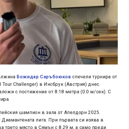
дължина
Божидар Саръбоюков
спечели турнира от
al Tour Challenger) в Инсбрук (Австрия) днес.
ожи с постижение от 8.18 метра (0.0 м/сек). С
нира.
опейския шампион в зала от Апелдорн 2025.
т Диамантената лига. При първата си изява в
а трето място в Сямън с 8.29 м, а само преди