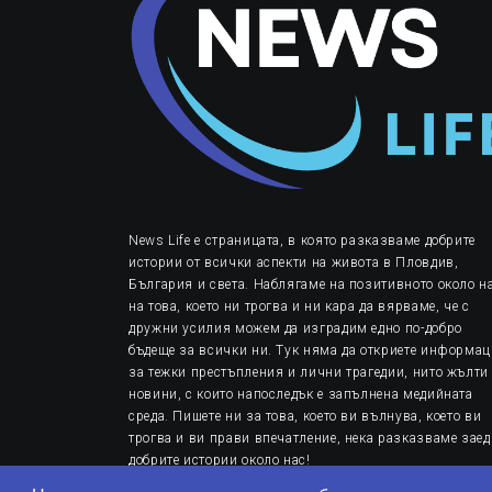
News Life е страницата, в която разказваме добрите
истории от всички аспекти на живота в Пловдив,
България и света. Наблягаме на позитивното около на
на това, което ни трогва и ни кара да вярваме, че с
дружни усилия можем да изградим едно по-добро
бъдеще за всички ни. Тук няма да откриете информа
за тежки престъпления и лични трагедии, нито жълти
новини, с които напоследък е запълнена медийната
среда. Пишете ни за това, което ви вълнува, което ви
трогва и ви прави впечатление, нека разказваме заед
добрите истории около нас!