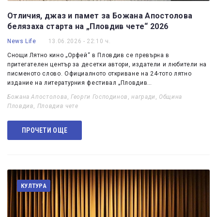
Отличия, джаз и памет за Божана Апостолова
белязаха старта на „Пловдив чете“ 2026
News Life
13.06.2026 - 22:10 ч.
Снощи Лятно кино „Орфей“ в Пловдив се превърна в
притегателен център за десетки автори, издатели и любители на
писменото слово. Официалното откриване на 24-тото лятно
издание на литературния фестивал „Пловдив…
Божана Апостолова
,
Георги Господинов
,
награди
,
Община
Пловдив
,
Пловдив чете
ПРОЧЕТИ ОЩЕ
КУЛТУРА