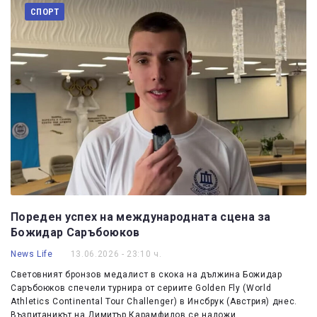
СПОРТ
Пореден успех на международната сцена за
Божидар Саръбоюков
News Life
13.06.2026 - 23:10 ч.
Световният бронзов медалист в скока на дължина Божидар
Саръбоюков спечели турнира от сериите Golden Fly (World
Athletics Continental Tour Challenger) в Инсбрук (Австрия) днес.
Възпитаникът на Димитър Карамфилов се наложи…