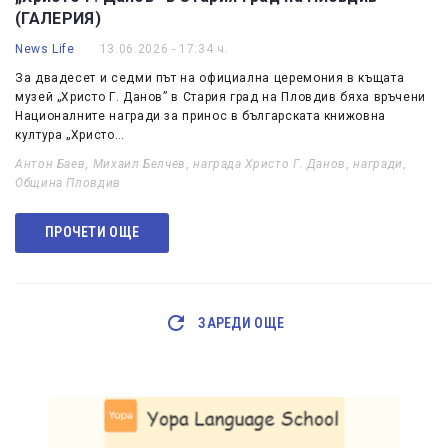
(ГАЛЕРИЯ)
News Life
13.06.2026 - 17:34 ч.
За двадесет и седми път на официална церемония в къщата
музей „Христо Г. Данов” в Стария град на Пловдив бяха връчени
Националните награди за принос в българската книжовна
култура „Христо…
Антон Баев
,
Михаил Белчев
,
награда Христо Г. Данов
,
награди
,
Община Пловдив
ПРОЧЕТИ ОЩЕ
ЗАРЕДИ ОЩЕ