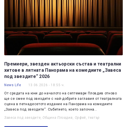
Премиери, звезден актьорски състав и театрални
хитове в лятната Панорама на комедиите „Завеса
под звездите“ 2026
News Life
13.06.2026 - 18:55 ч.
От средата на юни до началото на септември Пловдив отново
ще се смее под звездите с най-добрите заглавия от театралната
сцена в петнадесетото издание на Панорама на комедиите
„Завеса под звездите“. Събитието, което започна…
Завеса под звездите
,
Община Пловдив
,
Орфей
,
театър