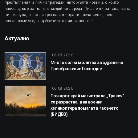
престъпления и лични трагедии, нито жълти новини, с които
напоследък е запълнена медийната среда. Пишете ни за това, което
ви вълнува, което ви трогва и ви прави впечатление, нека
разказваме заедно добрите истории около нас!
Актуално
06.08.2026
Много силна молитва за здраве на
Преображение Господне
06.08.2026
Пожарът край магистрала „Тракия“
се разраства, два военни
хеликоптера помагат в гасенето
(ВИДЕО)