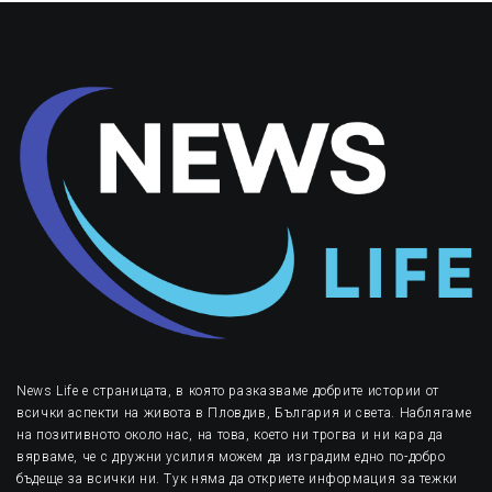
News Life е страницата, в която разказваме добрите истории от
всички аспекти на живота в Пловдив, България и света. Наблягаме
на позитивното около нас, на това, което ни трогва и ни кара да
вярваме, че с дружни усилия можем да изградим едно по-добро
бъдеще за всички ни. Тук няма да откриете информация за тежки