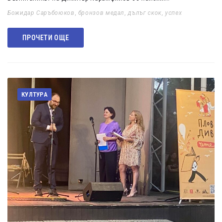
Божидар Саръбоюков
,
бронзов медал
,
дълъг скок
,
успех
ПРОЧЕТИ ОЩЕ
КУЛТУРА