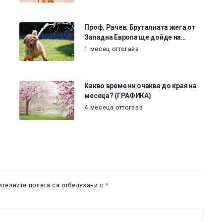
Проф. Рачев: Бруталната жега от
Западна Европа ще дойде на…
1 месец оттогава
Какво време ни очаква до края на
месеца? (ГРАФИКА)
4 месеца оттогава
телните полета са отбелязани с
*