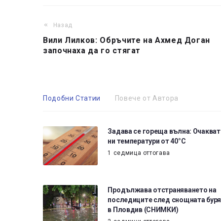
Назад
Вили Лилков: Обръчите на Ахмед Доган
започнаха да го стягат
Подобни Статии
Повече от Автора
Задава се гореща вълна: Очакват
ни температури от 40°C
1 седмица оттогава
Продължава отстраняването на
последиците след снощната буря
в Пловдив (СНИМКИ)