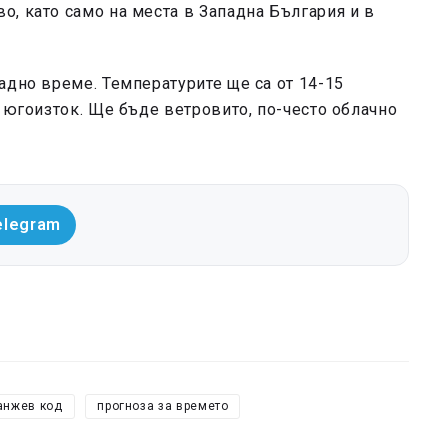
, като само на места в Западна България и в
адно време. Температурите ще са от 14-15
а югоизток. Ще бъде ветровито, по-често облачно
elegram
анжев код
прогноза за времето