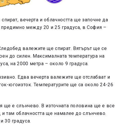
спират, вечерта и облачността ще започне да
 предимно между 20 и 25 градуса, в София –
Следобед валежите ще спират. Вятърът ще се
рен до силен. Максималната температура на
са, на 2000 метра – около 9 градуса.
нзивно. Едва вечерта валежите ще отслабват и
зток-югоизток. Температурите ще са около 24-26
я ще е слънчево. В източната половина ще е все
 и там облачността ще намалее до слънчево.
и 30 градуса.