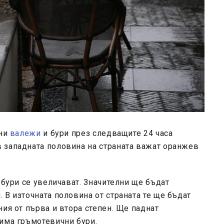
сни
валежи
и бури през следващите 24 часа
 западната половина на страната важат оранжев
 бури се увеличават. Значителни ще бъдат
 В източната половина от страната те ще бъдат
ия от първа и втора степен. Ще паднат
 има гръмотевични бури.