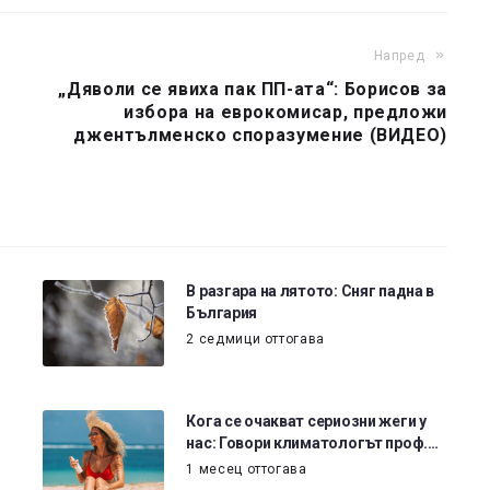
Напред
„Дяволи се явиха пак ПП-ата“: Борисов за
избора на еврокомисар, предложи
джентълменско споразумение (ВИДЕО)
В разгара на лятото: Сняг падна в
България
2 седмици оттогава
Кога се очакват сериозни жеги у
нас: Говори климатологът проф.…
1 месец оттогава