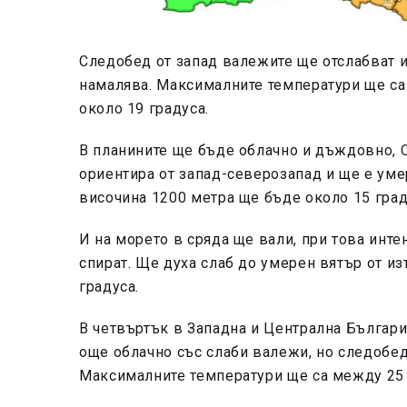
Следобед от запад валежите ще отслабват и 
намалява. Максималните температури ще са
около 19 градуса.
В планините ще бъде облачно и дъждовно, 
ориентира от запад-северозапад и ще е уме
височина 1200 метра ще бъде около 15 граду
И на морето в сряда ще вали, при това инте
спират. Ще духа слаб до умерен вятър от и
градуса.
В четвъртък в Западна и Централна Българи
още облачно със слаби валежи, но следобед
Максималните температури ще са между 25 