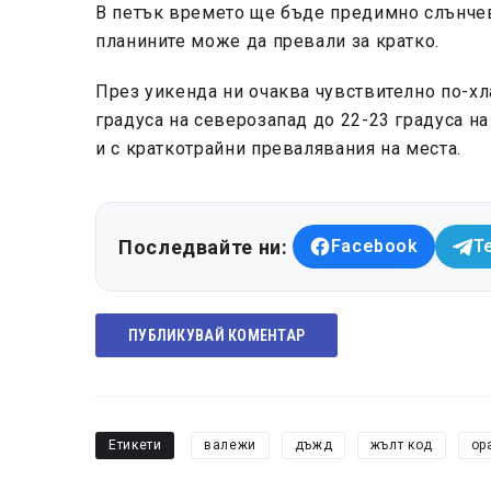
В петък времето ще бъде предимно слънчево
планините може да превали за кратко.
През уикенда ни очаква чувствително по-хл
градуса на северозапад до 22-23 градуса н
и с краткотрайни превалявания на места.
Последвайте ни:
Facebook
T
ПУБЛИКУВАЙ КОМЕНТАР
Етикети
валежи
дъжд
жълт код
ор