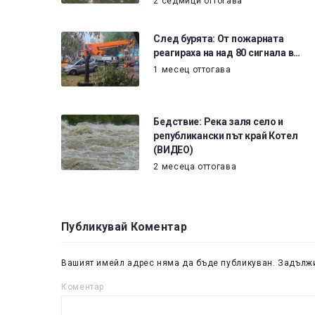
2 седмици оттогава
След бурята: От пожарната
реагираха на над 80 сигнала в…
1 месец оттогава
Бедствие: Река заля село и
републикански път край Котел
(ВИДЕО)
2 месеца оттогава
Публикувай Коментар
Вашият имейл адрес няма да бъде публикуван.
Задължи
Коментар