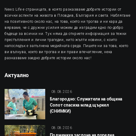
News Life е страницата, в която разказваме добрите истории от
всички аспекти на живота в Пловдив, България и света. Наблягаме
на позитивното около нас, на това, което ни трогва и ни кара да
вярваме, че с дружни усилия можем да изградим едно по-добро
бъдеще за всички ни. Тук няма да откриете информация за тежки
престъпления и лични трагедии, нито жълти новини, с които
напоследък е запълнена медийната среда. Пишете ни за това, което
ви вълнува, което ви трогва и ви прави впечатление, нека
разказваме заедно добрите истории около нас!
Актуално
08.08.2026
Благородно: Служители на община
Сопот спасиха млад щъркел
(СНИМКИ)
08.08.2026
Подмениха заслона на поредна