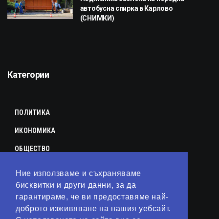
автобусна спирка в Карлово
(СНИМКИ)
Категории
ПОЛИТИКА
ИКОНОМИКА
ОБЩЕСТВО
СПОРТ
Ние използваме и съхраняваме
КУЛТУРА
бисквитки и други данни, за да
гарантираме, че ви предоставяме най-
ЛАЙФСТАЙЛ
доброто изживяване на нашия уебсайт.