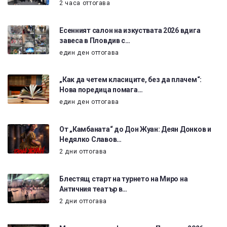
2 часа оттогава
Есенният салон на изкуствата 2026 вдига
завеса в Пловдив с…
един ден оттогава
„Как да четем класиците, без да плачем“:
Нова поредица помага…
един ден оттогава
От „Камбаната“ до Дон Жуан: Деян Донков и
Недялко Славов…
2 дни оттогава
Блестящ старт на турнето на Миро на
Античния театър в…
2 дни оттогава