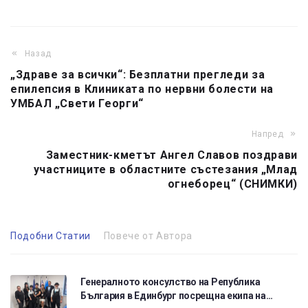
Назад
„Здраве за всички“: Безплатни прегледи за
епилепсия в Клиниката по нервни болести на
УМБАЛ „Свети Георги“
Напред
Заместник-кметът Ангел Славов поздрави
участниците в областните състезания „Млад
огнеборец“ (СНИМКИ)
Подобни Статии
Повече от Автора
Генералното консулство на Република
България в Единбург посрещна екипа на…