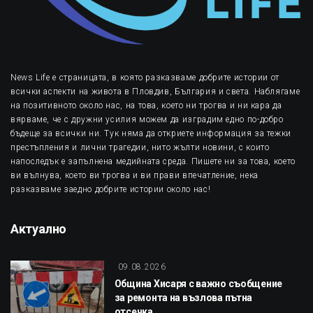
News Life е страницата, в която разказваме добрите истории от
всички аспекти на живота в Пловдив, България и света. Наблягаме
на позитивното около нас, на това, което ни трогва и ни кара да
вярваме, че с дружни усилия можем да изградим едно по-добро
бъдеще за всички ни. Тук няма да откриете информация за тежки
престъпления и лични трагедии, нито жълти новини, с които
напоследък е запълнена медийната среда. Пишете ни за това, което
ви вълнува, което ви трогва и ви прави впечатление, нека
разказваме заедно добрите истории около нас!
Актуално
09.08.2026
Община Хисаря с важно съобщение
за ремонта на възлова пътна
отсечка