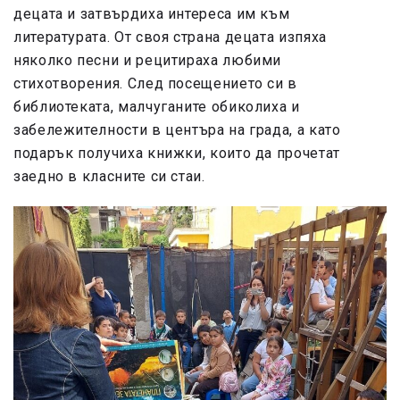
децата и затвърдиха интереса им към
литературата. От своя страна децата изпяха
няколко песни и рецитираха любими
стихотворения. След посещението си в
библиотеката, малчуганите обиколиха и
забележителности в центъра на града, а като
подарък получиха книжки, които да прочетат
заедно в класните си стаи.