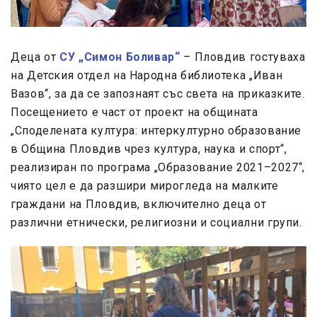
Деца от
СУ „Симон Боливар“
– Пловдив гостуваха
на Детския отдел на Народна библиотека „Иван
Вазов“, за да се запознаят със света на приказките.
Посещението е част от проект на oбщината
„Споделената култура: интеркултурно образование
в Община Пловдив чрез култура, наука и спорт“,
реализиран по програма „Образование 2021–2027“,
чиято цел е да разшири мирогледа на малките
граждани на Пловдив, включително деца от
различни етнически, религиозни и социални групи.