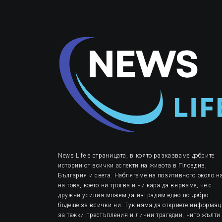
News Life е страницата, в която разказваме добрите
истории от всички аспекти на живота в Пловдив,
България и света. Наблягаме на позитивното около на
на това, което ни трогва и ни кара да вярваме, че с
дружни усилия можем да изградим едно по-добро
бъдеще за всички ни. Тук няма да откриете информа
за тежки престъпления и лични трагедии, нито жълти