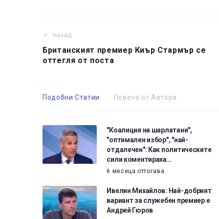
Назад
Британският премиер Киър Стармър се
оттегля от поста
Подобни Статии
Повече от Автора
"Коалиция на шарлатани",
"оптимален избор", "най-
отдалечен": Как политическите
сили коментираха…
6 месеца оттогава
Ивелин Михайлов: Най-добрият
вариант за служебен премиер е
Андрей Гюров