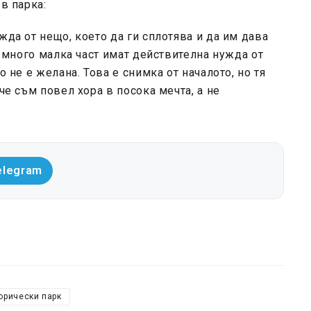
в парка:
жда от нещо, което да ги сплотява и да им дава
че много малка част имат действителна нужда от
о не е желана. Това е снимка от началото, но тя
че съм повел хора в посока мечта, а не
elegram
орически парк