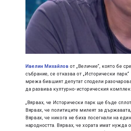
Ивелин Михайлов
от „Величие“, която бе с
събрание, се отказва от „Исторически парк“
мрежа бившият депутат сподели разочарова
да развива културно-историческия комплек
„Вярвах, че Исторически парк ще бъде сплотя
Вярвах, че политиците милеят за държавата,
Вярвах, че никога не биха посегнали на еди
народността. Вярвах, че хората имат нужда 