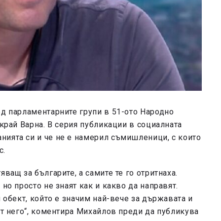
ред парламентарните групи в 51-ото Народно
 край Варна. В серия публикации в социалната
нията си и че не е намерил съмишленици, с които
с.
ващ за българите, а самите те го отритнаха.
 но просто не знаят как и какво да направят.
н обект, който е значим най-вече за държавата и
от него“, коментира Михайлов преди да публикува