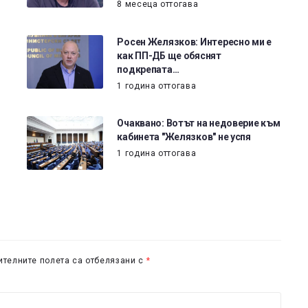
8 месеца оттогава
Росен Желязков: Интересно ми е
как ПП-ДБ ще обяснят
подкрепата…
1 година оттогава
Очаквано: Вотът на недоверие към
кабинета "Желязков" не успя
1 година оттогава
телните полета са отбелязани с
*