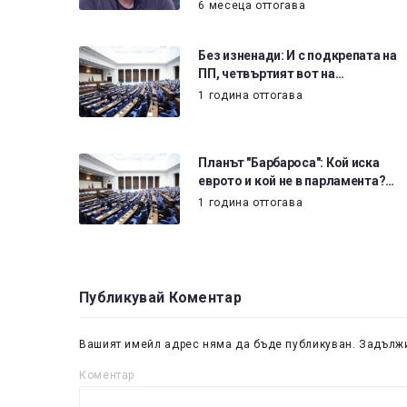
6 месеца оттогава
Без изненади: И с подкрепата на
ПП, четвъртият вот на…
1 година оттогава
Планът "Барбароса": Кой иска
еврото и кой не в парламента?…
1 година оттогава
Публикувай Коментар
Вашият имейл адрес няма да бъде публикуван.
Задължи
Коментар