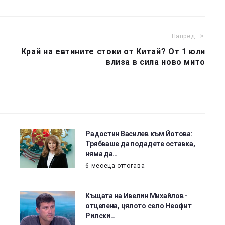
Напред
Край на евтините стоки от Китай? От 1 юли
влиза в сила ново мито
Радостин Василев към Йотова:
Трябваше да подадете оставка,
няма да…
6 месеца оттогава
Къщата на Ивелин Михайлов -
отцепена, цялото село Неофит
Рилски…