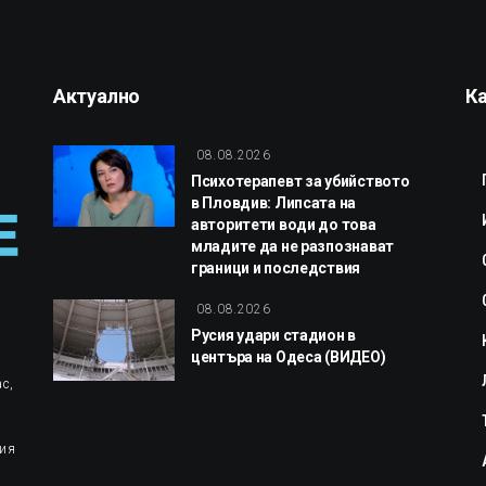
Актуално
К
08.08.2026
Психотерапевт за убийството
в Пловдив: Липсата на
авторитети води до това
младите да не разпознават
граници и последствия
08.08.2026
Русия удари стадион в
центъра на Одеса (ВИДЕО)
с,
ция