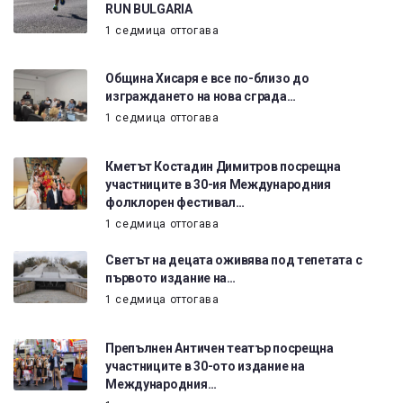
RUN BULGARIA
1 седмица оттогава
Община Хисаря е все по-близо до
изграждането на нова сграда…
1 седмица оттогава
Кметът Костадин Димитров посрещна
участниците в 30-ия Международния
фолклорен фестивал…
1 седмица оттогава
Светът на децата оживява под тепетата с
първото издание на…
1 седмица оттогава
Препълнен Античен театър посрещна
участниците в 30-ото издание на
Международния…