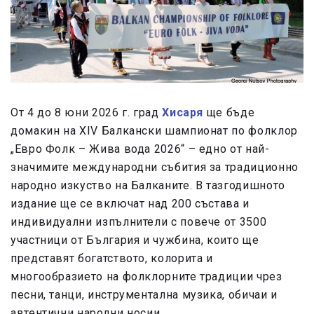
От 4 до 8 юни 2026 г. град
Хисаря
ще бъде
домакин на XIV Балкански шампионат по фолклор
„Евро Фолк – Жива вода 2026“ – едно от най-
значимите международни събития за традиционно
народно изкуство на Балканите. В тазгодишното
издание ще се включат над 200 състава и
индивидуални изпълнители с повече от 3500
участници от България и чужбина, които ще
представят богатството, колорита и
многообразието на фолклорните традиции чрез
песни, танци, инструментална музика, обичаи и
автентични народни носии.