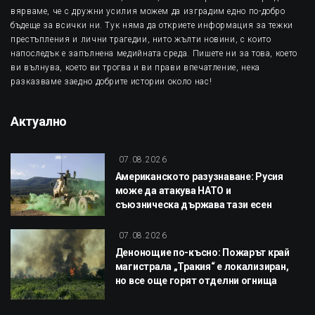
вярваме, че с дружни усилия можем да изградим едно по-добро
бъдеще за всички ни. Тук няма да откриете информация за тежки
престъпления и лични трагедии, нито жълти новини, с които
напоследък е запълнена медийната среда. Пишете ни за това, което
ви вълнува, което ви трогва и ви прави впечатление, нека
разказваме заедно добрите истории около нас!
Актуално
07.08.2026
Американското разузнаване: Русия
може да атакува НАТО и
съюзническа държава тази есен
07.08.2026
Денонощие по-късно: Пожарът край
магистрала „Тракия“ е локализиран,
но все още горят отделни огнища