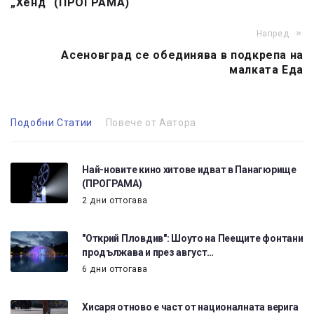
„Хенд“ (ПРОГРАМА)
Напред
Асеновград се обединява в подкрепа на
малката Еда
Подобни Статии
Повече от Автора
Най-новите кино хитове идват в Панагюрище
(ПРОГРАМА)
2 дни оттогава
"Открий Пловдив": Шоуто на Пеещите фонтани
продължава и през август…
6 дни оттогава
Хисаря отново е част от националната верига