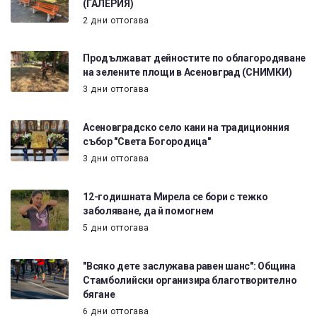
(ГАЛЕРИЯ)
2 дни оттогава
Продължават дейностите по облагородяване
на зелените площи в Асеновград (СНИМКИ)
3 дни оттогава
Асеновградско село кани на традиционния
събор "Света Богородица"
3 дни оттогава
12-годишната Мирела се бори с тежко
заболяване, да й помогнем
5 дни оттогава
"Всяко дете заслужава равен шанс": Община
Стамболийски организира благотворително
бягане
6 дни оттогава