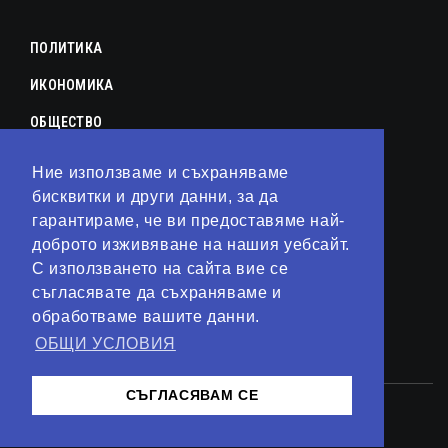
ПОЛИТИКА
ИКОНОМИКА
ОБЩЕСТВО
СПОРТ
Ние използваме и съхраняваме
бисквитки и други данни, за да
КУЛТУРА
гарантираме, че ви предоставяме най-
ЛАЙФСТАЙЛ
доброто изживяване на нашия уебсайт.
С използването на сайта вие се
ТЕХНОЛОГИИ
съгласявате да съхраняваме и
АНАЛИЗИ
обработваме вашите данни.
ОБЩИ УСЛОВИЯ
СВЯТ
СЪГЛАСЯВАМ СЕ
© 2023 – Сайт от
Kirov Invest Group
Контакти
Общи условия