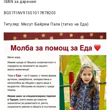
IBAN за дарения:
BG57FINV91501017878203
Титуляр: Месут Байрям Пала (татко на Еда)