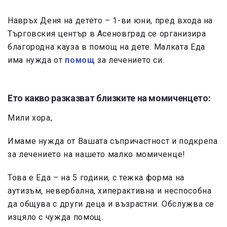
Навръх Деня на детето – 1-ви юни, пред входа на
Търговския център в Асеновград се организира
благородна кауза в помощ на дете. Малката Еда
има нужда от
помощ
за лечението си.
Ето какво разказват близките на момиченцето:
Мили хора,
Имаме нужда от Вашата съпричастност и подкрепа
за лечението на нашето малко момиченце!
Това е Еда – на 5 години, с тежка форма на
аутизъм, невербална, хиперактивна и неспособна
да общува с други деца и възрастни. Обслужва се
изцяло с чужда помощ.