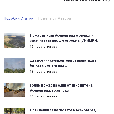
Подобни Статии
Повече от Автора
Пожарът край Асеновград е овладян,
засегнатата площ е огромна (СНИМКИ…
15 часа оттогава
Два военни хеликоптера се включиха в
битката с огъня над…
18 часа оттогава
Голям пожар на един от изходите на
Асеновград, горят сухи…
20 часа оттогава
Нови пейки за парковете в Асеновград