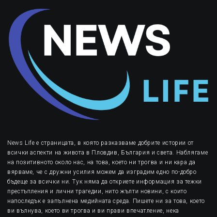
News Life е страницата, в която разказваме добрите истории от
всички аспекти на живота в Пловдив, България и света. Наблягаме
на позитивното около нас, на това, което ни трогва и ни кара да
вярваме, че с дружни усилия можем да изградим едно по-добро
бъдеще за всички ни. Тук няма да откриете информация за тежки
престъпления и лични трагедии, нито жълти новини, с които
напоследък е запълнена медийната среда. Пишете ни за това, което
ви вълнува, което ви трогва и ви прави впечатление, нека