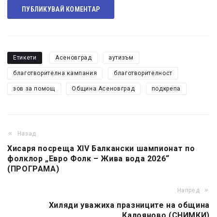
ПУБЛИКУВАЙ КОМЕНТАР
Етикети
Асеновград
аутизъм
благотворителна кампания
благотворителност
зов за помощ
Община Асеновград
подкрепа
Назад
Хисаря посреща XIV Балкански шампионат по
фолклор „Евро Фолк – Жива вода 2026“
(ПРОГРАМА)
Напред
Хиляди уважиха празниците на община
Калояново (СНИМКИ)