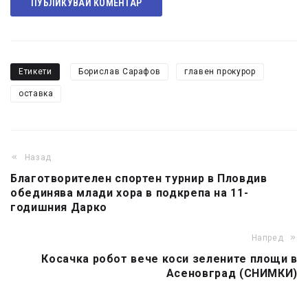
ПУБЛИКУВАЙ КОМЕНТАР
Етикети
Борислав Сарафов
главен прокурор
оставка
Назад
Благотворителен спортен турнир в Пловдив
обединява млади хора в подкрепа на 11-
годишния Дарко
Напред
Косачка робот вече коси зелените площи в
Асеновград (СНИМКИ)