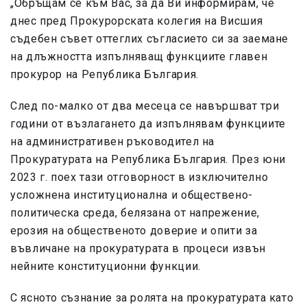
„Обръщам се към Вас, за да Ви информирам, че
днес пред Прокурорската колегия на Висшия
съдебен съвет оттеглих съгласието си за заемане
на длъжността изпълняващ функциите главен
прокурор на Република България.
След по-малко от два месеца се навършват три
години от възлагането да изпълнявам функциите
на административен ръководител на
Прокуратурата на Република България. През юни
2023 г. поех тази отговорност в изключително
усложнена институционална и обществено-
политическа среда, белязана от напрежение,
ерозия на общественото доверие и опити за
въвличане на прокуратурата в процеси извън
нейните конституционни функции.
С ясното съзнание за ролята на прокуратурата като