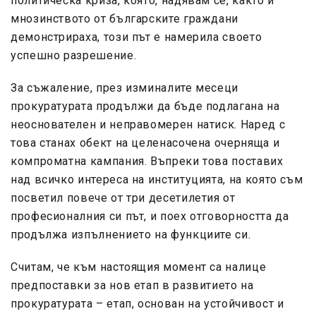
политическа криза, която, надявам се, както и
мнозинството от българските граждани
демонстрираха, този път е намерила своето
успешно разрешение.
За съжаление, през изминалите месеци
прокуратурата продължи да бъде подлагана на
неоснователен и неправомерен натиск. Наред с
това станах обект на целенасочена очерняща и
компроматна кампания. Въпреки това поставих
над всичко интереса на институцията, на която съм
посветил повече от три десетилетия от
професионалния си път, и поех отговорността да
продължа изпълнението на функциите си.
Считам, че към настоящия момент са налице
предпоставки за нов етап в развитието на
прокуратурата – етап, основан на устойчивост и