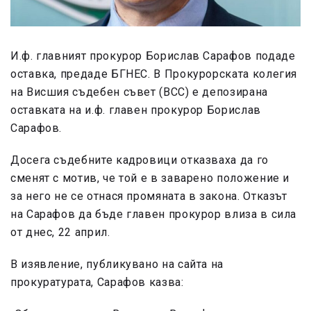
И.ф. главният прокурор Борислав Сарафов подаде
оставка, предаде БГНЕС. В Прокурорската колегия
на Висшия съдебен съвет (ВСС) е депозирана
оставката на и.ф. главен прокурор Борислав
Сарафов.
Досега съдебните кадровици отказваха да го
сменят с мотив, че той е в заварено положение и
за него не се отнася промяната в закона. Отказът
на Сарафов да бъде главен прокурор влиза в сила
от днес, 22 април.
В изявление, публикувано на сайта на
прокуратурата, Сарафов казва: