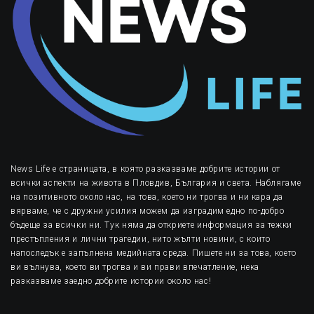
News Life е страницата, в която разказваме добрите истории от
всички аспекти на живота в Пловдив, България и света. Наблягаме
на позитивното около нас, на това, което ни трогва и ни кара да
вярваме, че с дружни усилия можем да изградим едно по-добро
бъдеще за всички ни. Тук няма да откриете информация за тежки
престъпления и лични трагедии, нито жълти новини, с които
напоследък е запълнена медийната среда. Пишете ни за това, което
ви вълнува, което ви трогва и ви прави впечатление, нека
разказваме заедно добрите истории около нас!