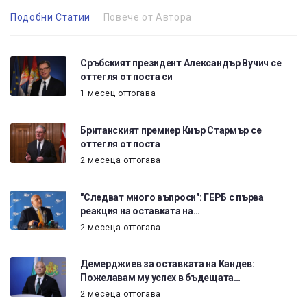
Подобни Статии
Повече от Автора
Сръбският президент Александър Вучич се
оттегля от поста си
1 месец оттогава
Британският премиер Киър Стармър се
оттегля от поста
2 месеца оттогава
"Следват много въпроси": ГЕРБ с първа
реакция на оставката на…
2 месеца оттогава
Демерджиев за оставката на Кандев:
Пожелавам му успех в бъдещата…
2 месеца оттогава