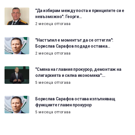
"Да избирам между поста и принципите си е
невъзможно": Георги…
2 месеца оттогава
"Настъпил е моментът да се оттегля":
Борислав Сарафов подаде оставка…
2 месеца оттогава
"Смяна на главния прокурор, демонтаж на
олигархията и силна икономика":…
5 месеца оттогава
Борислав Сарафов остава изпълняващ
функциите главен прокурор
5 месеца оттогава