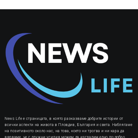
News Life е страницата, в която разказваме добрите истории от
всички аспекти на живота в Пловдив, България и света. Наблягаме
на позитивното около нас, на това, което ни трогва и ни кара да
вярваме, че с дружни усилия можем да изградим едно по-добро