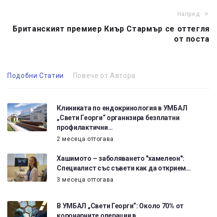
Напред
Британският премиер Киър Стармър се оттегля
от поста
Подобни Статии
Повече от Автора
Клиниката по ендокринология в УМБАЛ
„Свети Георги“ организира безплатни
профилактични…
2 месеца оттогава
Хашимото – заболяването "хамелеон":
Специалист със съвети как да открием…
3 месеца оттогава
В УМБАЛ „Свети Георги“: Около 70% от
коронарните операции в…