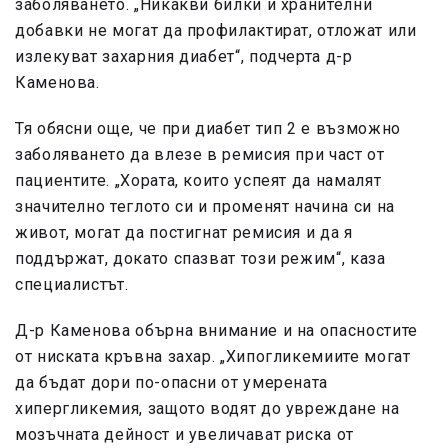
заболяването. „Никакви билки и хранителни
добавки не могат да профилактират, отложат или
излекуват захарния диабет“, подчерта д-р
Каменова.
Тя обясни още, че при диабет тип 2 е възможно
заболяването да влезе в ремисия при част от
пациентите. „Хората, които успеят да намалят
значително теглото си и променят начина си на
живот, могат да постигнат ремисия и да я
поддържат, докато спазват този режим“, каза
специалистът.
Д-р Каменова обърна внимание и на опасностите
от ниската кръвна захар. „Хипогликемиите могат
да бъдат дори по-опасни от умерената
хипергликемия, защото водят до увреждане на
мозъчната дейност и увеличават риска от