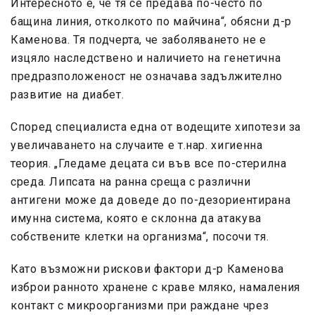
Интересното е, че тя се предава по-често по
бащина линия, отколкото по майчина“, обясни д-р
Каменова. Тя подчерта, че заболяването не е
изцяло наследствено и наличието на генетична
предразположеност не означава задължително
развитие на диабет.
Според специалиста една от водещите хипотези за
увеличаването на случаите е т.нар. хигиенна
теория. „Гледаме децата си във все по-стерилна
среда. Липсата на ранна среща с различни
антигени може да доведе до по-дезориентирана
имунна система, която е склонна да атакува
собствените клетки на организма“, посочи тя.
Като възможни рискови фактори д-р Каменова
изброи ранното хранене с краве мляко, намаления
контакт с микроорганизми при раждане чрез