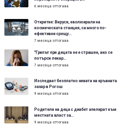
6 месеца оттогава
Откритие: Вируси, еволюирали на
космическата станция, са много по-
ефективни срещу…
7 месеца оттогава
"Грипът при децата не е страшен, ако се
потърси лекар…
7 месеца оттогава
Изследват безплатно нивата на кръвната
захар в Рогош
9 месеца оттогава
Родители на деца с диабет апелират към
местната власт за…
9 месеца оттогава