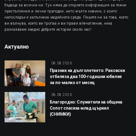
бъдеще за всички ни. Тук няма да откриете информация за тежки
престъпления и лични трагедии, нито жълти новини, с които
напоследък е запълнена медийната среда. Пишете ни за това, което
ви вълнува, което ви трогва и ви прави впечатление, нека
разказваме заедно добрите истории около нас!
Актуално
08.08.2026
Празник на дълголетието: Раковски
отбеляза два 100-годишни юбилея
за по-малко от месец
08.08.2026
Благородно: Служители на община
Сопот спасиха млад щъркел
(СНИМКИ)