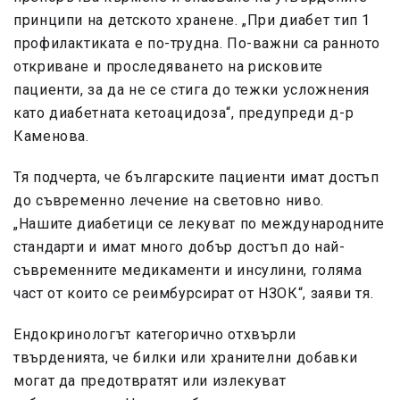
принципи на детското хранене. „При диабет тип 1
профилактиката е по-трудна. По-важни са ранното
откриване и проследяването на рисковите
пациенти, за да не се стига до тежки усложнения
като диабетната кетоацидоза“, предупреди д-р
Каменова.
Тя подчерта, че българските пациенти имат достъп
до съвременно лечение на световно ниво.
„Нашите диабетици се лекуват по международните
стандарти и имат много добър достъп до най-
съвременните медикаменти и инсулини, голяма
част от които се реимбурсират от НЗОК“, заяви тя.
Ендокринологът категорично отхвърли
твърденията, че билки или хранителни добавки
могат да предотвратят или излекуват