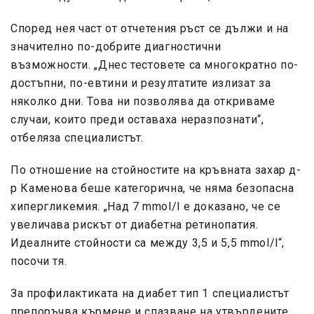
Според нея част от отчетения ръст се дължи и на
значително по-добрите диагностични
възможности. „Днес тестовете са многократно по-
достъпни, по-евтини и резултатите излизат за
няколко дни. Това ни позволява да откриваме
случаи, които преди оставаха неразпознати“,
отбеляза специалистът.
По отношение на стойностите на кръвната захар д-
р Каменова беше категорична, че няма безопасна
хипергликемия. „Над 7 mmol/l е доказано, че се
увеличава рискът от диабетна ретинопатия.
Идеалните стойности са между 3,5 и 5,5 mmol/l“,
посочи тя.
За профилактиката на диабет тип 1 специалистът
препоръчва кърмене и спазване на утвърдените