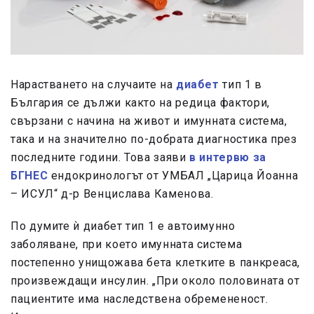
Нарастването на случаите на
диабет
тип 1 в
България се дължи както на редица фактори,
свързани с начина на живот и имунната система,
така и на значително по-добрата диагностика през
последните години. Това заяви
в интервю за
БГНЕС
ендокринологът от УМБАЛ „Царица Йоанна
– ИСУЛ“ д-р Венцислава Каменова.
По думите ѝ диабет тип 1 е автоимунно
заболяване, при което имунната система
постепенно унищожава бета клетките в панкреаса,
произвеждащи инсулин. „При около половината от
пациентите има наследствена обремененост.