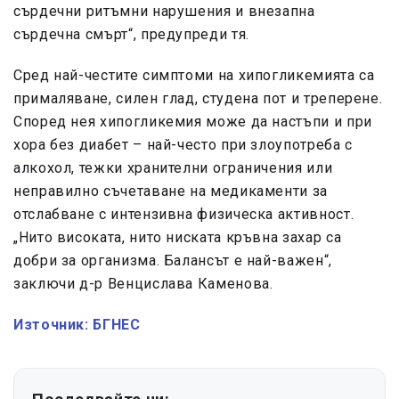
сърдечни ритъмни нарушения и внезапна
сърдечна смърт“, предупреди тя.
Сред най-честите симптоми на хипогликемията са
прималяване, силен глад, студена пот и треперене.
Според нея хипогликемия може да настъпи и при
хора без диабет – най-често при злоупотреба с
алкохол, тежки хранителни ограничения или
неправилно съчетаване на медикаменти за
отслабване с интензивна физическа активност.
„Нито високата, нито ниската кръвна захар са
добри за организма. Балансът е най-важен“,
заключи д-р Венцислава Каменова.
Източник: БГНЕС