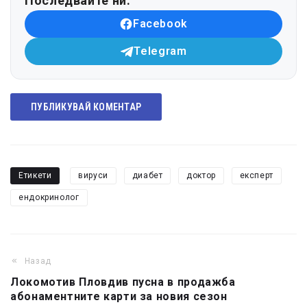
Последвайте ни:
Facebook
Telegram
ПУБЛИКУВАЙ КОМЕНТАР
Етикети
вируси
диабет
доктор
експерт
ендокринолог
Назад
Локомотив Пловдив пусна в продажба
абонаментните карти за новия сезон