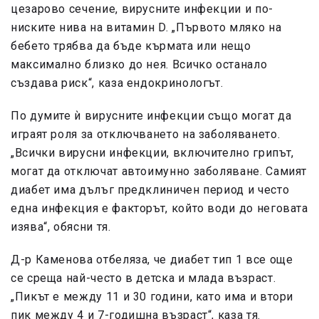
цезарово сечение, вирусните инфекции и по-
ниските нива на витамин D. „Първото мляко на
бебето трябва да бъде кърмата или нещо
максимално близко до нея. Всичко останало
създава риск“, каза ендокринологът.
По думите ѝ вирусните инфекции също могат да
играят роля за отключването на заболяването.
„Всички вирусни инфекции, включително грипът,
могат да отключат автоимунно заболяване. Самият
диабет има дълъг предклиничен период и често
една инфекция е факторът, който води до неговата
изява“, обясни тя.
Д-р Каменова отбеляза, че диабет тип 1 все още
се среща най-често в детска и млада възраст.
„Пикът е между 11 и 30 години, като има и втори
пик между 4 и 7-годишна възраст“, каза тя.