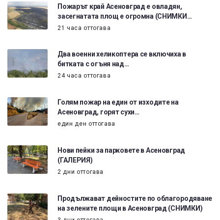
Пожарът край Асеновград е овладян,
засегнатата площ е огромна (СНИМКИ…
21 часа оттогава
Два военни хеликоптера се включиха в
битката с огъня над…
24 часа оттогава
Голям пожар на един от изходите на
Асеновград, горят сухи…
един ден оттогава
Нови пейки за парковете в Асеновград
(ГАЛЕРИЯ)
2 дни оттогава
Продължават дейностите по облагородяване
на зелените площи в Асеновград (СНИМКИ)
3 дни оттогава