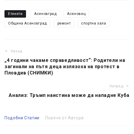
Етикети
Асеновград
Асеновец
Община Асеновград
ремонт
спортна зала
Назад
„4 години чакаме справедливост“: Родители на
загинали на пътя деца излязоха на протест в
Пловдив (СНИМКИ)
Напред
Анализ: Тръмп наистина може да нападне Куба
Подобни Статии
Повече от Автора