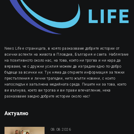
News Life е страницата, в която разказваме добрите истории от
всички аспекти на живота в Пловдив, България и света. Наблягаме
на позитивното около нас, на това, което ни трогва и ни кара да
вярваме, че с дружни усилия можем да изградим едно по-добро
бъдеще за всички ни. Тук няма да откриете информация за тежки
престъпления и лични трагедии, нито жълти новини, с които
напоследък е запълнена медийната среда. Пишете ни за това, което
ви вълнува, което ви трогва и ви прави впечатление, нека
разказваме заедно добрите истории около нас!
Актуално
08.08.2026