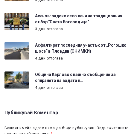
Асеновградско село кани на традиционния
събор "Света Богородица"
3 дни оттогава
Асфалтират последния участък от „Рогошко
шосе“ в Пловдив (СНИМКИ)
4 дни оттогава
Община Карлово с важно съобщение за
спирането на водата в…
4 дни оттогава
Публикувай Коментар
Вашият имейл адрес няма да бъде публикуван.
Задължителните
полета са отбелязани с
*