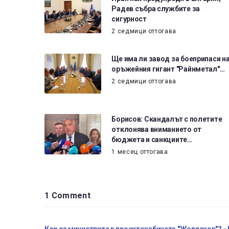
Радев събра службите за
сигурност
2 седмици оттогава
Ще има ли завод за боеприпаси н
оръжейния гигант "Райнметал"…
2 седмици оттогава
Борисов: Скандалът с полетите
отклонява вниманието от
бюджета и санкциите…
1 месец оттогава
1 Comment
Кои са министрите в проектокабинета "Желязков"? - 