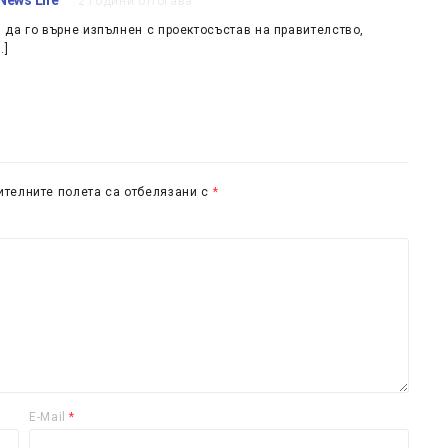
2 години оттогава
я да го върне изпълнен с проектосъстав на правителство,
…]
телните полета са отбелязани с
*
E-Mail
*