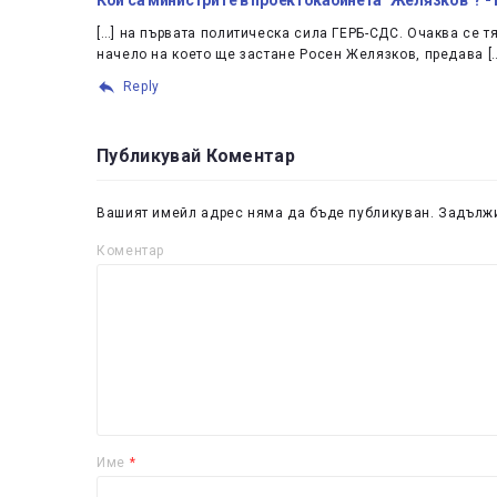
[…] на първата политическа сила ГЕРБ-СДС. Очаква се т
начело на което ще застане Росен Желязков, предава [
Reply
Публикувай Коментар
Вашият имейл адрес няма да бъде публикуван.
Задължи
Коментар
Име
*