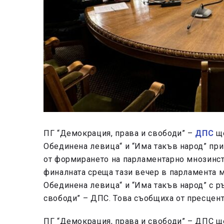
ПГ “Демокрация, права и свободи” –
ДПС
ще
Обединена левица“ и “Има такъв народ” при
от формирането на парламентарно мнозинств
финалната среща тази вечер в парламента 
Обединена левица“ и “Има такъв народ” с р
свободи” – ДПС. Това съобщиха от пресцен
ПГ “Демокрация, права и свободи” – ДПС ще