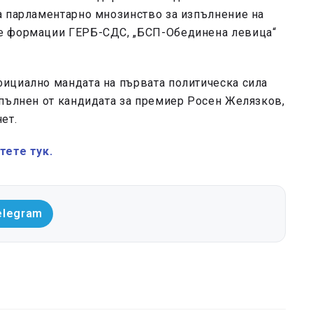
а парламентарно мнозинство за изпълнение на
е формации ГЕРБ-СДС, „БСП-Обединена левица“
ициално мандата на първата политическа сила
зпълнен от кандидата за премиер Росен Желязков,
ет.
тете тук.
elegram