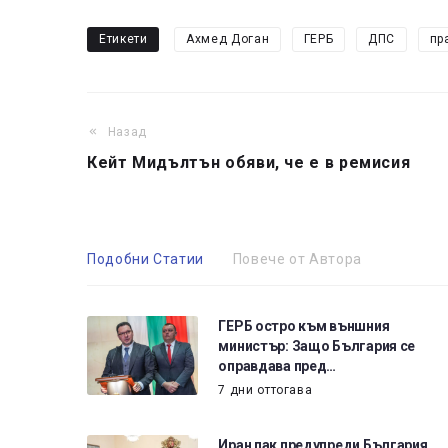
Етикети
Ахмед Доган
ГЕРБ
ДПС
пр
Назад
Кейт Мидълтън обяви, че е в ремисия
Подобни Статии
Повече от Автора
ГЕРБ остро към външния
министър: Защо България се
оправдава пред…
7 дни оттогава
Иран пак предупреди България,