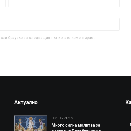
този браузър за следващия път когато коментирам.
Актуално
К
06.08.2026
Много силна молитва за
здраве на Преображение