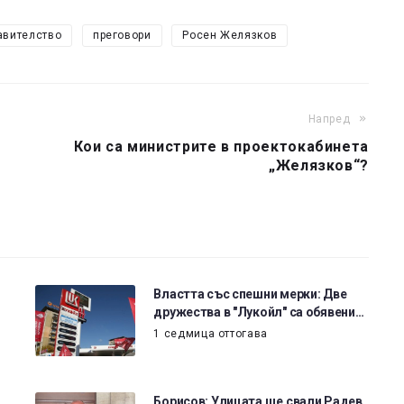
авителство
преговори
Росен Желязков
Напред
Кои са министрите в проектокабинета
„Желязков“?
Властта със спешни мерки: Две
дружества в "Лукойл" са обявени…
1 седмица оттогава
Борисов: Улицата ще свали Радев,