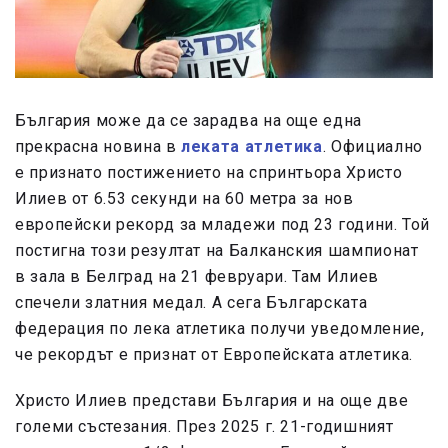
България може да се зарадва на още една
прекрасна новина в
леката атлетика
. Официално
е признато постижението на спринтьора Христо
Илиев от 6.53 секунди на 60 метра за нов
европейски рекорд за младежи под 23 години. Той
постигна този резултат на Балканския шампионат
в зала в Белград на 21 февруари. Там Илиев
спечели златния медал. А сега Българската
федерация по лека атлетика получи уведомление,
че рекордът е признат от Европейската атлетика.
Христо Илиев представи България и на още две
големи състезания. През 2025 г. 21-годишният