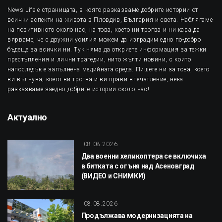
News Life е страницата, в която разказваме добрите истории от
всички аспекти на живота в Пловдив, България и света. Наблягаме
на позитивното около нас, на това, което ни трогва и ни кара да
вярваме, че с дружни усилия можем да изградим едно по-добро
бъдеще за всички ни. Тук няма да откриете информация за тежки
престъпления и лични трагедии, нито жълти новини, с които
напоследък е запълнена медийната среда. Пишете ни за това, което
ви вълнува, което ви трогва и ви прави впечатление, нека
разказваме заедно добрите истории около нас!
Актуално
08.08.2026
Два военни хеликоптера се включиха
в битката с огъня над Асеновград
(ВИДЕО и СНИМКИ)
08.08.2026
Продължава модернизацията на