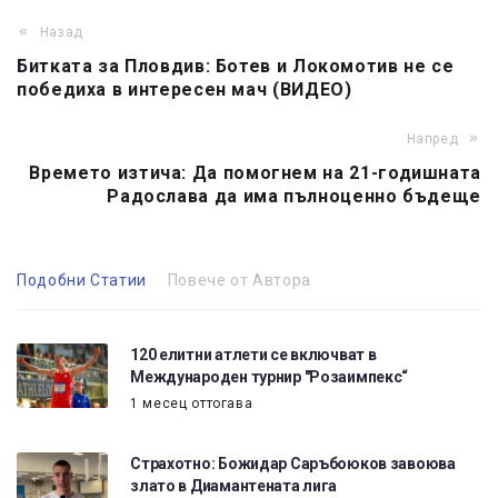
Назад
Битката за Пловдив: Ботев и Локомотив не се
победиха в интересен мач (ВИДЕО)
Напред
Времето изтича: Да помогнем на 21-годишната
Радослава да има пълноценно бъдеще
Подобни Статии
Повече от Автора
120 елитни атлети се включват в
Международен турнир "Розаимпекс“
1 месец оттогава
Страхотно: Божидар Саръбоюков завоюва
злато в Диамантената лига