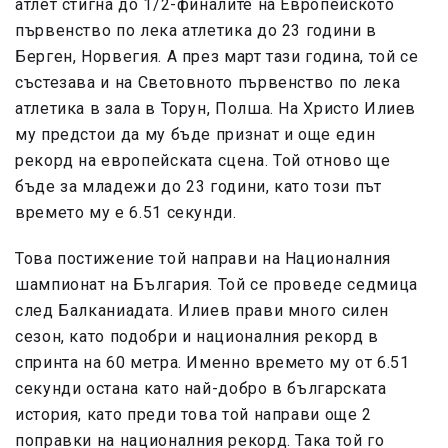
атлет стигна до 1/2-финалите на Европейското
първенство по лека атлетика до 23 години в
Берген, Норвегия. А през март тази година, той се
състезава и на Световното първенство по лека
атлетика в зала в Торун, Полша. На Христо Илиев
му предстои да му бъде признат и още един
рекорд на европейската сцена. Той отново ще
бъде за младежи до 23 години, като този път
времето му е 6.51 секунди.
Това постижение той направи на Националния
шампионат на България. Той се проведе седмица
след Балканиадата. Илиев прави много силен
сезон, като подобри и националния рекорд в
спринта на 60 метра. Именно времето му от 6.51
секунди остана като най-добро в българската
история, като преди това той направи още 2
поправки на националния рекорд. Така той го