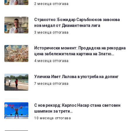
2 месеца оттогава
Страхотно: Божидар Саръбоюков завоюва
нов медал от Диамантената лига
3 месеца оттогава
Исторически момент: Продадоха на рекордна
цена забележителна картина на Златю…
4 месеца оттогава
Уличиха Ивет Лалова в употреба на допинг
7 месеца оттогава
С нов рекорд: Карлос Насар стана световен
шампион за трети…
10 месеца оттогава