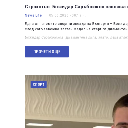
Страхотно: Божидар Саръбоюков завоюва з
News Life
05.06.2026 - 00:19 ч.
Една от големите спортни звезди на България – Божида
след като завоюва златен медал на старт от Диамантена
Божидар Саръбоюков
,
Диамантена лига
,
злато
,
лека атле
ПРОЧЕТИ ОЩЕ
СПОРТ