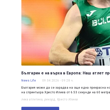
Българин е на върха в Европа: Наш атлет 
News Life
09.04.2026 - 09:28 ч.
България може да се зарадва на още една прекрасна н
на спринтьора Христо Илиев от 6.53 секунди на 60 метр
лека атлетика
,
рекорд
,
Христо Илиев