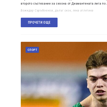
второто състезание за сезона от Диамантената лига по 
Божидар Саръбоюков
,
дълъг скок
,
лека атлетика
ПРОЧЕТИ ОЩЕ
СПОРТ