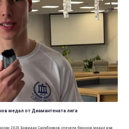
нов медал от Диамантената лига
лдоорн 2025 Божидар Саръбоюков спечели бронзов медал във