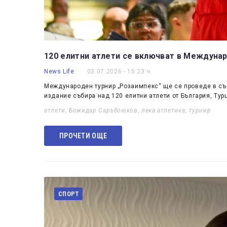
120 елитни атлети се включват в Междуна
News Life
03.07.2026 - 15:23 ч.
Международен турнир „Розаимпекс“ ще се проведе в събо
издание събира над 120 елитни атлети от България, Тур
атлети
,
Божидар Саръбоюков
,
лека атлетика
,
турнир
ПРОЧЕТИ ОЩЕ
СПОРТ