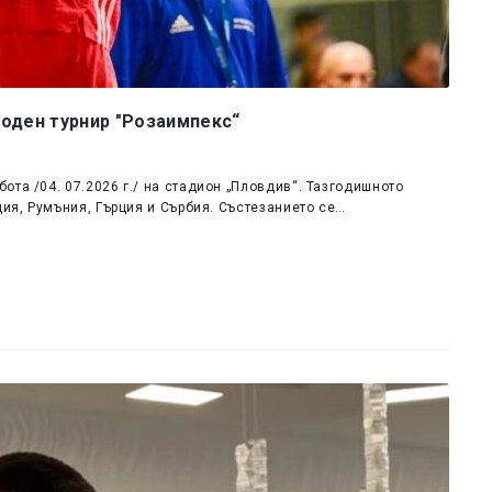
роден турнир "Розаимпекс“
та /04. 07.2026 г./ на стадион „Пловдив“. Тазгодишното
ция, Румъния, Гърция и Сърбия. Състезанието се…