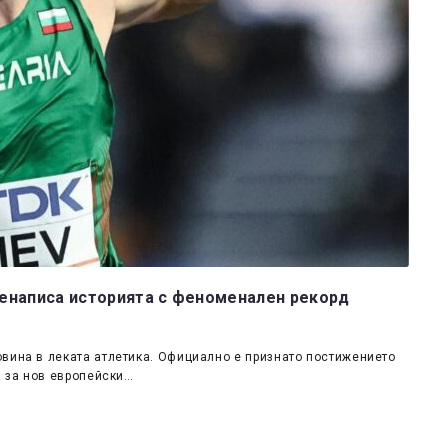
пренаписа историята с феноменален рекорд
овина в леката атлетика. Официално е признато постижението
а за нов европейски…