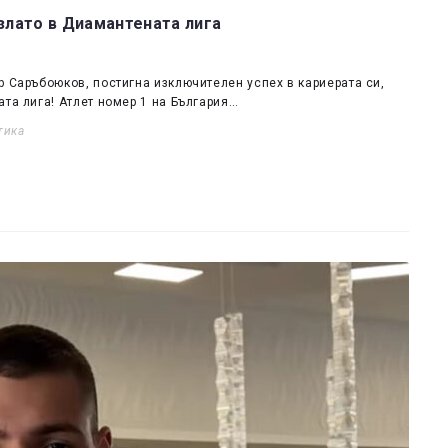
лато в Диамантената лига
р Саръбоюков, постигна изключителен успех в кариерата си,
та лига! Атлет номер 1 на България…
тика