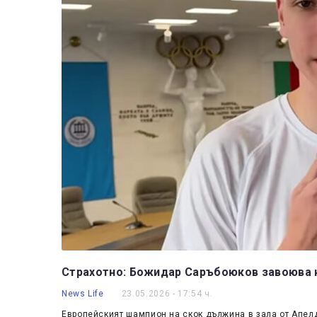
Страхотно: Божидар Саръбоюков завоюва 
News Life
23.05.2026 - 17:54 ч.
Европейският шампион на скок дължина в зала от Апе