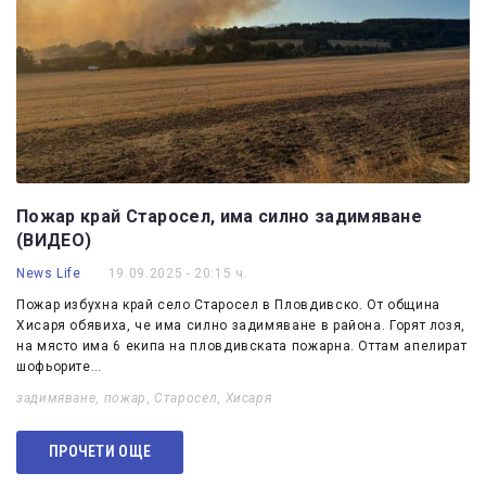
Пожар край Старосел, има силно задимяване
(ВИДЕО)
News Life
19.09.2025 - 20:15 ч.
Пожар избухна край село Старосел в Пловдивско. От община
Хисаря обявиха, че има силно задимяване в района. Горят лозя,
на място има 6 екипа на пловдивската пожарна. Оттам апелират
шофьорите…
задимяване
,
пожар
,
Старосел
,
Хисаря
ПРОЧЕТИ ОЩЕ