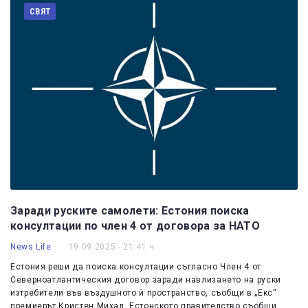
СВЯТ
Заради руските самолети: Естония поиска
консултации по член 4 от договора за НАТО
News Life
19.09.2025 - 21:41 ч.
Естония реши да поиска консултации съгласно Член 4 от
Северноатлантическия договор заради навлизането на руски
изтребители във въздушното ѝ пространство, съобщи в „Екс“
премиерът Кристен Михал. Естонското правителство съобщи