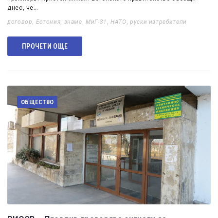
днес, че…
договор
,
Естония
,
знаме
,
МиГ-31
,
НАТО
,
руски изтребители
ПРОЧЕТИ ОЩЕ
ОБЩЕСТВО