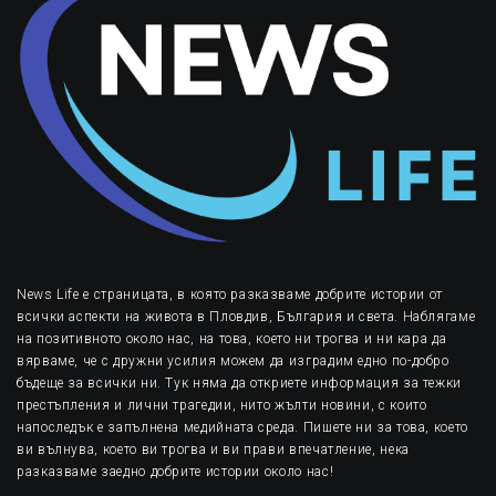
News Life е страницата, в която разказваме добрите истории от
всички аспекти на живота в Пловдив, България и света. Наблягаме
на позитивното около нас, на това, което ни трогва и ни кара да
вярваме, че с дружни усилия можем да изградим едно по-добро
бъдеще за всички ни. Тук няма да откриете информация за тежки
престъпления и лични трагедии, нито жълти новини, с които
напоследък е запълнена медийната среда. Пишете ни за това, което
ви вълнува, което ви трогва и ви прави впечатление, нека
разказваме заедно добрите истории около нас!