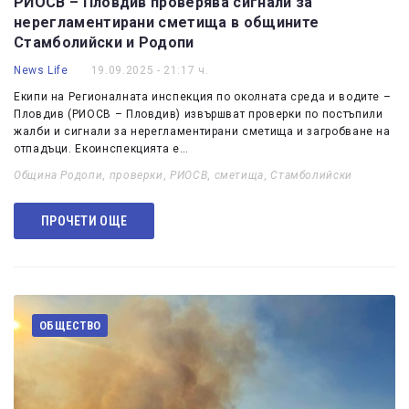
РИОСВ – Пловдив проверява сигнали за
нерегламентирани сметища в общините
Стамболийски и Родопи
News Life
19.09.2025 - 21:17 ч.
Екипи на Регионалната инспекция по околната среда и водите –
Пловдив (РИОСВ – Пловдив) извършват проверки по постъпили
жалби и сигнали за нерегламентирани сметища и загробване на
отпадъци. Екоинспекцията е…
Община Родопи
,
проверки
,
РИОСВ
,
сметища
,
Стамболийски
ПРОЧЕТИ ОЩЕ
ОБЩЕСТВО