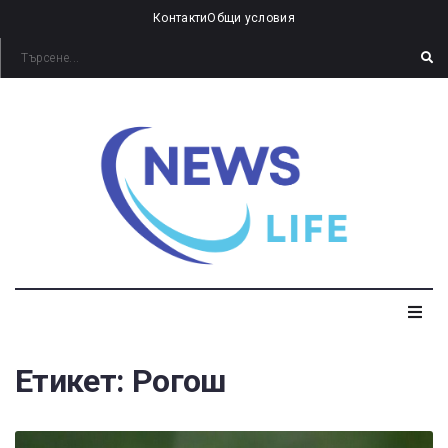
Контакти
Общи условия
Етикет:
Рогош