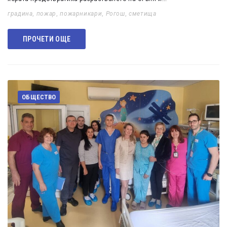
градина
,
пожар
,
пожарникари
,
Рогош
,
сметища
ПРОЧЕТИ ОЩЕ
ОБЩЕСТВО