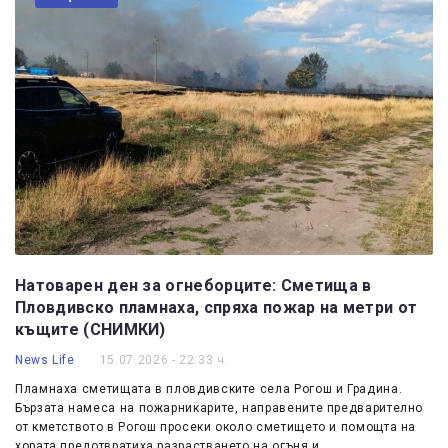
Натоварен ден за огнеборците: Сметища в
Пловдивско пламнаха, спряха пожар на метри от
къщите (СНИМКИ)
News Life
15.07.2026 - 22:33 ч.
Пламнаха сметищата в пловдивските села Рогош и Градина.
Бързата намеса на пожарникарите, направените предварително
от кметството в Рогош просеки около сметището и помощта на
хората предотвратиха разрастването на огъня и…