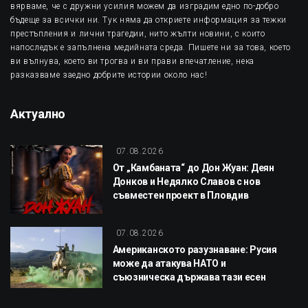
вярваме, че с дружни усилия можем да изградим едно по-добро
бъдеще за всички ни. Тук няма да откриете информация за тежки
престъпления и лични трагедии, нито жълти новини, с които
напоследък е запълнена медийната среда. Пишете ни за това, което
ви вълнува, което ви трогва и ви прави впечатление, нека
разказваме заедно добрите истории около нас!
Актуално
07.08.2026
От „Камбаната“ до Дон Жуан: Деян
Донков и Недялко Славов с нов
съвместен проект в Пловдив
07.08.2026
Американското разузнаване: Русия
може да атакува НАТО и
съюзническа държава тази есен