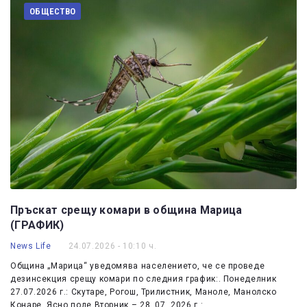
ОБЩЕСТВО
Пръскат срещу комари в община Марица
(ГРАФИК)
News Life
24.07.2026 - 10:10 ч.
Община „Марица“ уведомява населението, че се проведе
дезинсекция срещу комари по следния график:. Понеделник
27.07.2026 г.: Скутаре, Рогош, Трилистник, Маноле, Манолско
Конаре, Ясно поле Вторник – 28. 07. 2026 г.:…