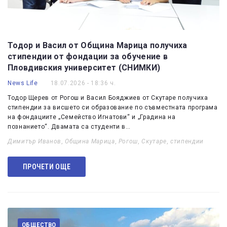
Тодор и Васил от Община Марица получиха
стипендии от фондации за обучение в
Пловдивския университет (СНИМКИ)
News Life
18.07.2026 - 18:36 ч.
Тодор Щерев от Рогош и Васил Бояджиев от Скутаре получиха
стипендии за висшето си образование по съвместната програма
на фондациите „Семейство Игнатови“ и „Градина на
познанието“. Двамата са студенти в…
Димитър Иванов
,
Община Марица
,
Рогош
,
Скутаре
,
стипендии
ПРОЧЕТИ ОЩЕ
ОБЩЕСТВО