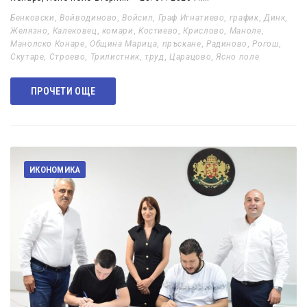
Бенковски
,
Войводиново
,
Войсил
,
Граф Игнатиево
,
график
,
Динк
,
Желязно
,
Калековец
,
комари
,
Костиево
,
Крислово
,
Маноле
,
Манолско Конаре
,
Община Марица
,
пръскане
,
Радиново
,
Рогош
,
Скутаре
,
Строево
,
Трилистник
,
труд
,
Царацово
,
Ясно поле
ПРОЧЕТИ ОЩЕ
ИКОНОМИКА