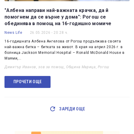
"Албена направи най-важната крачка, да й
помогнем да се върне у дома": Рогош се
обединява в помощ на 16-годишно момиче
News Life
26.05.2026 - 20:28 ч.
16-годишната Албена Ангелова от Рогош продължава своята
най-важна битка – битката за живот. В края на април 2026 г. в
болница Jackson Memorial Hospital – Ronald McDonald House в
Маями,…
Димитър Иванов
,
зов за помощ
,
Община Марица
,
Рогош
ПРОЧЕТИ ОЩЕ
ЗАРЕДИ ОЩЕ