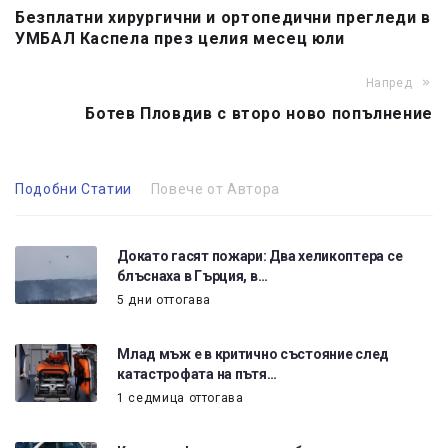
Безплатни хирургични и ортопедични прегледи в
УМБАЛ Каспела през целия месец юли
Напред
Ботев Пловдив с второ ново попълнение
Подобни Статии
Повече от Автора
Докато гасят пожари: Два хеликоптера се
блъснаха в Гърция, в…
5 дни оттогава
Млад мъж е в критично състояние след
катастрофата на пътя…
1 седмица оттогава