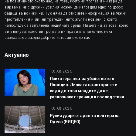
на позитивното около нас, на това, което ни трогва и ни кара да
вярваме, че с дружни усилия можем да изградим едно по-добро
бъдеще за всички ни. Тук няма да откриете информация за тежки
престъпления и лични трагедии, нито жълти новини, с които
напоследък е запълнена медийната среда. Пишете ни за това, което
ви вълнува, което ви трогва и ви прави впечатление, нека
разказваме заедно добрите истории около нас!
Актуално
08.08.2026
Психотерапевт за убийството в
Пловдив: Липсата на авторитети
води до това младите да не
разпознават граници и последствия
08.08.2026
Русия удари стадион в центъра на
Одеса (ВИДЕО)