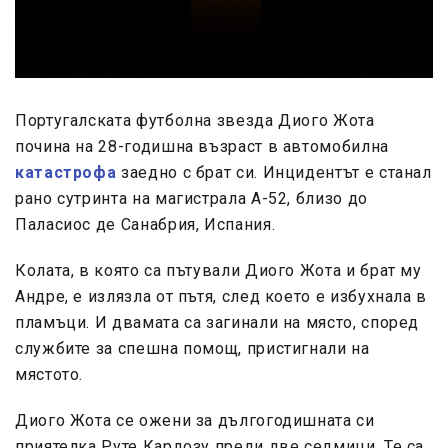
Португалската футболна звезда Диого Жота
почина на 28-годишна възраст в автомобилна
катастрофа
заедно с брат си. Инцидентът е станал
рано сутринта на магистрала A-52, близо до
Паласиос де Санабрия, Испания.
Колата, в която са пътували Диого Жота и брат му
Андре, е излязла от пътя, след което е избухнала в
пламъци. И двамата са загинали на място, според
службите за спешна помощ, пристигнали на
мястото.
Диого Жота се ожени за дългогодишната си
приятелка Руте Кардозу преди две седмици. Те са