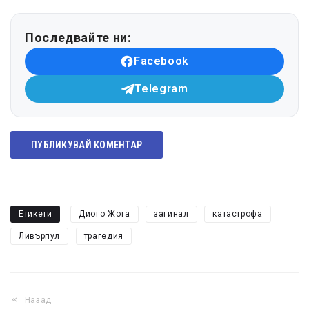
Последвайте ни:
Facebook
Telegram
ПУБЛИКУВАЙ КОМЕНТАР
Етикети
Диого Жота
загинал
катастрофа
Ливърпул
трагедия
Назад