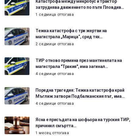
Катастрофа между микробус и трактор
затруднява движението по пътя Пловдив…
1 седмица оттогава
Тежка катастрофа с три жертви на
магистрала „Марица“, сред тях…
2 седмици оттогава
ТИР отново премина през мантинелата на
магистрала "Тракия", има загинал…
4 седмици оттогава
Поредна трагедия: Тежка катастрофа край
Мъглиж затвори Подбалканския път, има…
4 седмици оттогава
Ясна е присъдата на шофьора на турския ТИР,
причинил смъртта…
1 месец оттогава