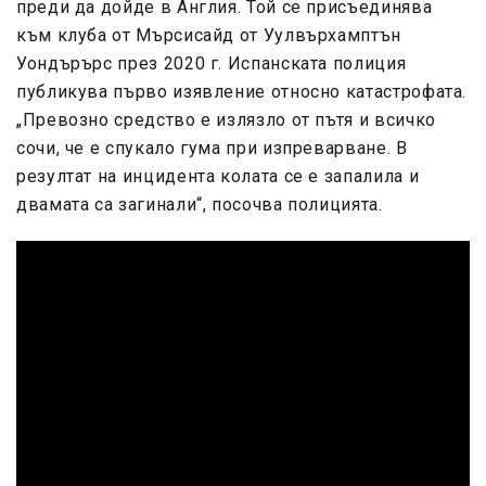
преди да дойде в Англия. Той се присъединява
към клуба от Мърсисайд от Уулвърхамптън
Уондърърс през 2020 г. Испанската полиция
публикува първо изявление относно катастрофата.
„Превозно средство е излязло от пътя и всичко
сочи, че е спукало гума при изпреварване. В
резултат на инцидента колата се е запалила и
двамата са загинали“, посочва полицията.