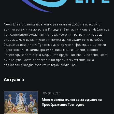
News Life е страницата, в която разказваме добрите истории от
всички аспекти на живота в Пловдив, България и света. Наблягаме
на позитивното около нас, на това, което ни трогва и ни кара да
вярваме, че с дружни усилия можем да изградим едно по-добро
бъдеще за всички ни. Тук няма да откриете информация за тежки
престъпления и лични трагедии, нито жълти новини, с които
напоследък е запълнена медийната среда. Пишете ни за това, което
ви вълнува, което ви трогва и ви прави впечатление, нека
разказваме заедно добрите истории около нас!
Актуално
06.08.2026
Много силна молитва за здраве на
Преображение Господне