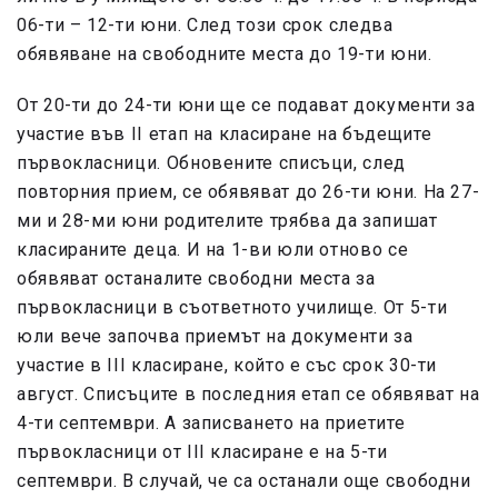
06-ти – 12-ти юни. След този срок следва
обявяване на свободните места до 19-ти юни.
От 20-ти до 24-ти юни ще се подават документи за
участие във II етап на класиране на бъдещите
първокласници. Обновените списъци, след
повторния прием, се обявяват до 26-ти юни. На 27-
ми и 28-ми юни родителите трябва да запишат
класираните деца. И на 1-ви юли отново се
обявяват останалите свободни места за
първокласници в съответното училище. От 5-ти
юли вече започва приемът на документи за
участие в III класиране, който е със срок 30-ти
август. Списъците в последния етап се обявяват на
4-ти септември. А записването на приетите
първокласници от III класиране е на 5-ти
септември. В случай, че са останали още свободни