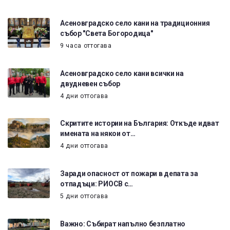
Асеновградско село кани на традиционния
събор "Света Богородица"
9 часа оттогава
Асеновградско село кани всички на
двудневен събор
4 дни оттогава
Скритите истории на България: Откъде идват
имената на някои от…
4 дни оттогава
Заради опасност от пожари в депата за
отпадъци: РИОСВ с…
5 дни оттогава
Важно: Събират напълно безплатно