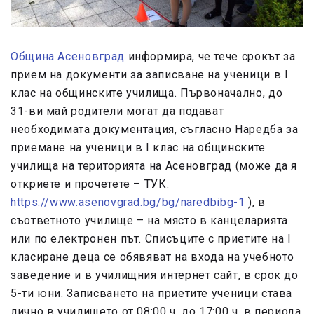
Община Асеновград
информира, че тече срокът за
прием на документи за записване на ученици в I
клас на общинските училища. Първоначално, до
31-ви май родители могат да подават
необходимата документация, съгласно Наредба за
приемане на ученици в I клас на общинските
училища на територията на Асеновград (може да я
откриете и прочетете – ТУК:
https://www.asenovgrad.bg/bg/naredbibg-1
), в
съответното училище – на място в канцеларията
или по електронен път. Списъците с приетите на I
класиране деца се обявяват на входа на учебното
заведение и в училищния интернет сайт, в срок до
5-ти юни. Записването на приетите ученици става
лично в училището от 08:00 ч. до 17:00 ч. в периода