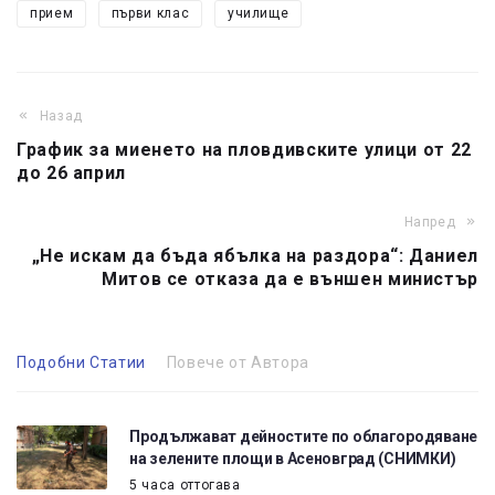
прием
първи клас
училище
Назад
График за миенето на пловдивските улици от 22
до 26 април
Напред
„Не искам да бъда ябълка на раздора“: Даниел
Митов се отказа да е външен министър
Подобни Статии
Повече от Автора
Продължават дейностите по облагородяване
на зелените площи в Асеновград (СНИМКИ)
5 часа оттогава