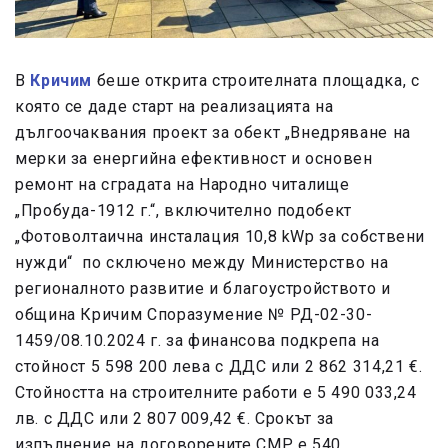
В
Кричим
беше открита строителната площадка, с
която се даде старт на реализацията на
дългоочаквания проект за обект „Внедряване на
мерки за енергийна ефективност и основен
ремонт на сградата на Народно читалище
„Пробуда-1912 г.“, включително подобект
„Фотоволтаична инсталация 10,8 kWp за собствени
нужди“ по сключено между Министерство на
регионалното развитие и благоустройството и
община Кричим Споразумение № РД-02-30-
1459/08.10.2024 г. за финансова подкрепа на
стойност 5 598 200 лева с ДДС или 2 862 314,21 €.
Стойността на строителните работи е 5 490 033,24
лв. с ДДС или 2 807 009,42 €. Срокът за
изпълнение на договорените СМР е 540