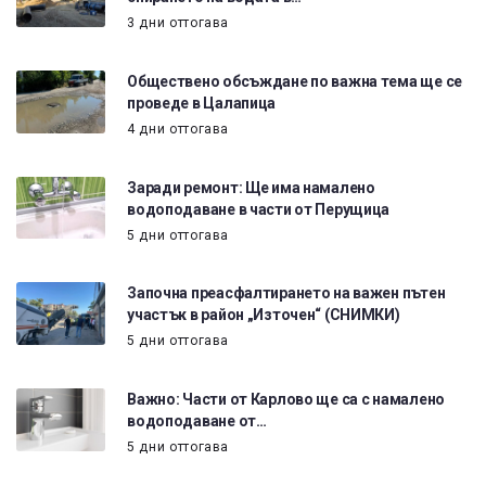
3 дни оттогава
Обществено обсъждане по важна тема ще се
проведе в Цалапица
4 дни оттогава
Заради ремонт: Ще има намалено
водоподаване в части от Перущица
5 дни оттогава
Започна преасфалтирането на важен пътен
участък в район „Източен“ (СНИМКИ)
5 дни оттогава
Важно: Части от Карлово ще са с намалено
водоподаване от…
5 дни оттогава