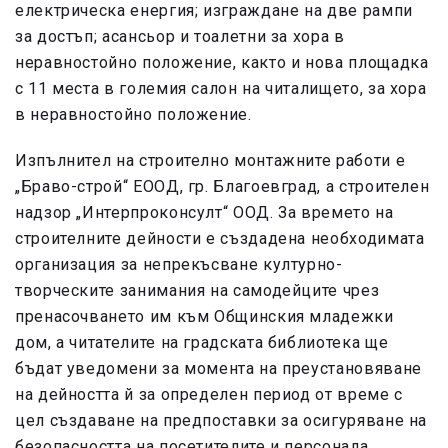
електрическа енергия; изграждане на две рампи
за достъп; асансьор и тоалетни за хора в
неравностойно положение, както и нова площадка
с 11 места в големия салон на читалището, за хора
в неравностойно положение.
Изпълнител на строително монтажните работи е
„Браво-строй“ ЕООД, гр. Благоевград, а строителен
надзор „Интерпроконсулт“ ООД. За времето на
строителните дейности е създадена необходимата
организация за непрекъсване културно-
творческите занимания на самодейците чрез
пренасочването им към Общинския младежки
дом, а читателите на градската библиотека ще
бъдат уведомени за момента на преустановяване
на дейността й за определен период от време с
цел създаване на предпоставки за осигуряване на
безопасността на посетителите и персонала.