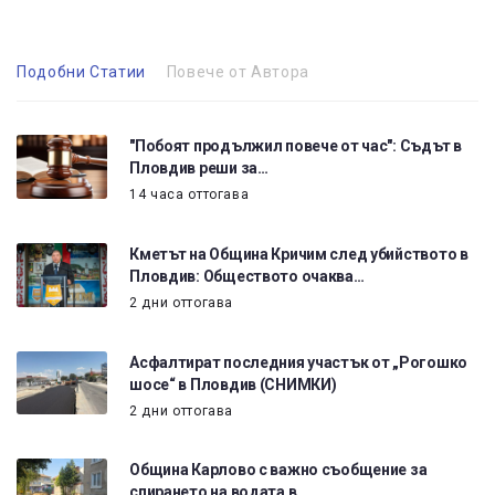
Подобни Статии
Повече от Автора
"Побоят продължил повече от час": Съдът в
Пловдив реши за…
14 часа оттогава
Кметът на Община Кричим след убийството в
Пловдив: Обществото очаква…
2 дни оттогава
Асфалтират последния участък от „Рогошко
шосе“ в Пловдив (СНИМКИ)
2 дни оттогава
Община Карлово с важно съобщение за
спирането на водата в…