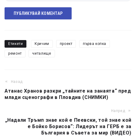
ПУБЛИКУВАЙ КОМЕНТАР
Етикети
Кричим
проект
първа копка
ремонт
читалище
Назад
Атанас Хранов разкри „тайните на занаята“ пред
млади сценографи в Пловдив (СНИМКИ)
Напред
„Надали Тръмп знае кой е Пеевски, той знае кой
е Бойко Борисов“: Лидерът на ГЕРБ е за
България в Съвета за мир (ВИДЕО)