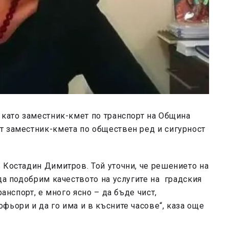
 като заместник-кмет по транспорт на Община
т заместник-кмета по обществен ред и сигурност
 Костадин Димитров. Той уточни, че решението на
да подобрим качеството на услугите на градския
ранспорт, е много ясно – да бъде чист,
фьори и да го има и в късните часове“, каза още