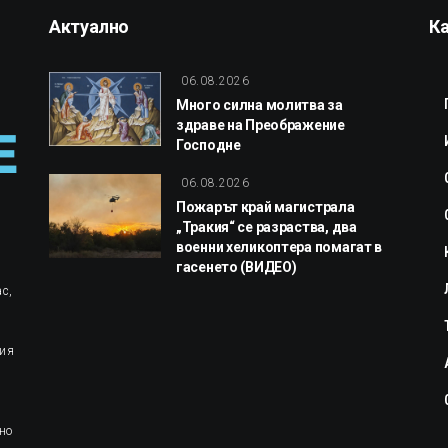
Актуално
К
06.08.2026
Много силна молитва за
здраве на Преображение
Господне
06.08.2026
Пожарът край магистрала
„Тракия“ се разраства, два
военни хеликоптера помагат в
гасенето (ВИДЕО)
с,
ция
но