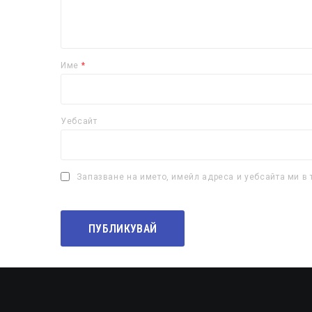
Име
*
Уебсайт
Запазване на името, имейл адреса и уебсайта ми в 