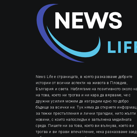
News Life е страницата, в която разказваме добрите
истории от всички аспекти на живота в Пловдив,
България и света. Наблягаме на позитивното около на
на това, което ни трогва и ни кара да вярваме, че с
дружни усилия можем да изградим едно по-добро
бъдеще за всички ни. Тук няма да откриете информа
за тежки престъпления и лични трагедии, нито жълти
новини, с които напоследък е запълнена медийната
среда. Пишете ни за това, което ви вълнува, което ви
трогва и ви прави впечатление, нека разказваме заед