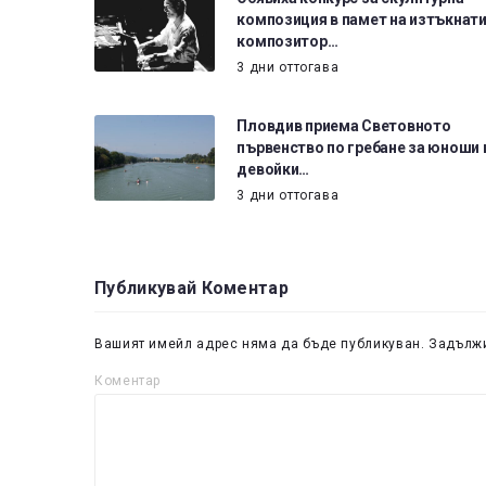
композиция в памет на изтъкнат
композитор…
3 дни оттогава
Пловдив приема Световното
първенство по гребане за юноши 
девойки…
3 дни оттогава
Публикувай Коментар
Вашият имейл адрес няма да бъде публикуван.
Задължи
Коментар