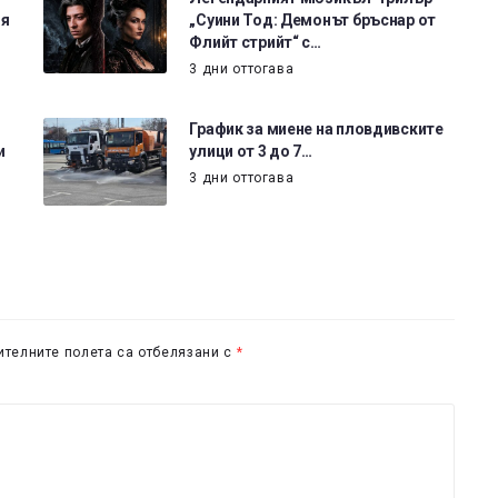
ия
„Суини Тод: Демонът бръснар от
Флийт стрийт“ с…
3 дни оттогава
График за миене на пловдивските
и
улици от 3 до 7…
3 дни оттогава
телните полета са отбелязани с
*