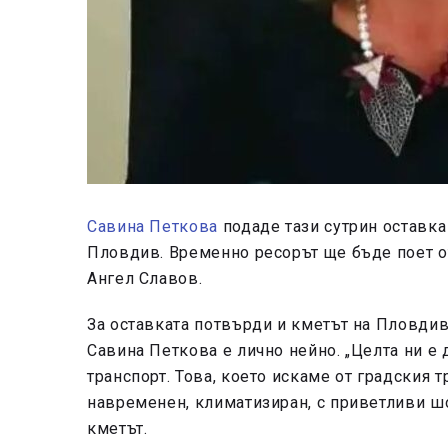
Савина Петкова
подаде тази сутрин оставка
Пловдив. Временно ресорът ще бъде поет о
Ангел Славов.
За оставката потвърди и кметът на Пловдив
Савина Петкова е лично нейно. „Целта ни е 
транспорт. Това, което искаме от градския т
навременен, климатизиран, с приветливи шо
кметът.