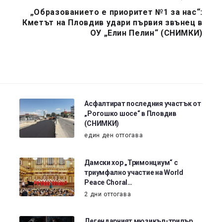
„Образованието е приоритет №1 за нас“:
Кметът на Пловдив удари първия звънец в
ОУ „Елин Пелин“ (СНИМКИ)
Асфалтират последния участък от
„Рогошко шосе“ в Пловдив
(СНИМКИ)
един ден оттогава
Дамски хор „Тримонциум“ с
триумфално участие на World
Peace Choral…
2 дни оттогава
Легендарният мюзикъл-трилър