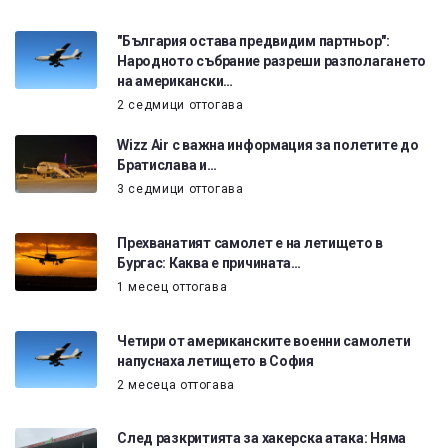
"България остава предвидим партньор":
Народното събрание разреши разполагането
на американски…
2 седмици оттогава
Wizz Air с важна информация за полетите до
Братислава и…
3 седмици оттогава
Прехванатият самолет е на летището в
Бургас: Каква е причината…
1 месец оттогава
Четири от американските военни самолети
напуснаха летището в София
2 месеца оттогава
След разкритията за хакерска атака: Няма