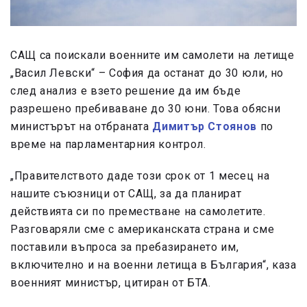
САЩ са поискали военните им самолети на летище
„Васил Левски“ – София да останат до 30 юли, но
след анализ е взето решение да им бъде
разрешено пребиваване до 30 юни. Това обясни
министърът на отбраната
Димитър Стоянов
по
време на парламентарния контрол.
„Правителството даде този срок от 1 месец на
нашите съюзници от САЩ, за да планират
действията си по преместване на самолетите.
Разговаряли сме с американската страна и сме
поставили въпроса за пребазирането им,
включително и на военни летища в България“, каза
военният министър, цитиран от БТА.