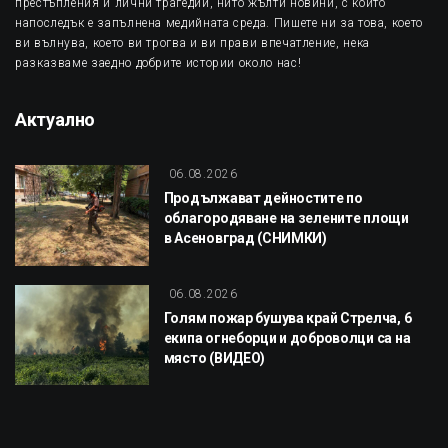
престъпления и лични трагедии, нито жълти новини, с които
напоследък е запълнена медийната среда. Пишете ни за това, което
ви вълнува, което ви трогва и ви прави впечатление, нека
разказваме заедно добрите истории около нас!
Актуално
06.08.2026
Продължават дейностите по
облагородяване на зелените площи
в Асеновград (СНИМКИ)
06.08.2026
Голям пожар бушува край Стрелча, 6
екипа огнеборци и доброволци са на
място (ВИДЕО)