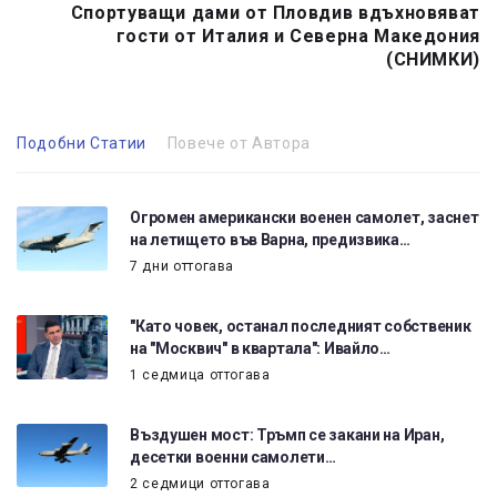
Спортуващи дами от Пловдив вдъхновяват
гости от Италия и Северна Македония
(СНИМКИ)
Подобни Статии
Повече от Автора
Огромен американски военен самолет, заснет
на летището във Варна, предизвика…
7 дни оттогава
"Като човек, останал последният собственик
на "Москвич" в квартала": Ивайло…
1 седмица оттогава
Въздушен мост: Тръмп се закани на Иран,
десетки военни самолети…
2 седмици оттогава