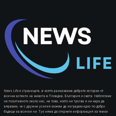
News Life е страницата, в която разказваме добрите истории от
всички аспекти на живота в Пловдив, България и света. Наблягаме
на позитивното около нас, на това, което ни трогва и ни кара да
вярваме, че с дружни усилия можем да изградим едно по-добро
бъдеще за всички ни. Тук няма да откриете информация за тежки