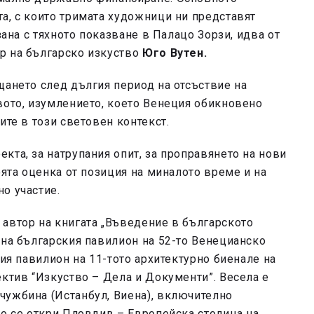
а, с които тримата художници ни представят
зана с тяхното показване в Палацо Зорзи, идва от
р на българско изкуство
Юго Вутен.
щането след дългия период на отсъствие на
вото, изумлението, което Венеция обикновено
ите в този световен контекст.
кта, за натрупания опит, за проправянето на нови
оята оценка от позиция на миналото време и на
о участие.
 автор на книгата „Въведение в българското
 на българския павилион на 52-то Венецианско
кия павилион на 11-тото архитектурно биенале на
ектив “Изкуство – Дела и Документи”. Весела е
чужбина (Истанбул, Виена), включително
то се откри Пловдив – Европейска столица на