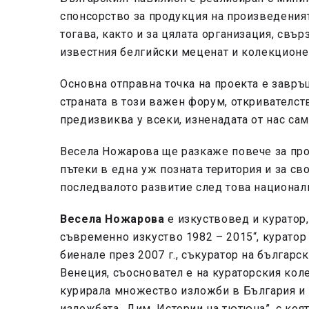
спонсорство за продукция на произведеният
тогава, както и за цялата организация, свър
известния белгийски меценат и колекционе
Основна отправна точка на проекта е завръ
страната в този важен форум, откривателст
предизвиква у всеки, изненадата от нас сам
Весела Ножарова ще разкаже повече за прое
пътеки в една уж позната територия и за св
последвалото развитие след това националн
Весела Ножарова
е изкуствовед и куратор,
съвременно изкуство 1982 – 2015“, куратор
биенале през 2007 г., съкуратор на българс
Венеция, съосновател е на кураторския кол
курирала множество изложби в България и 
изложбата „Дим. Истории на тютюна”, с коя