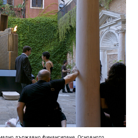
имално държавно финансиране. Основното