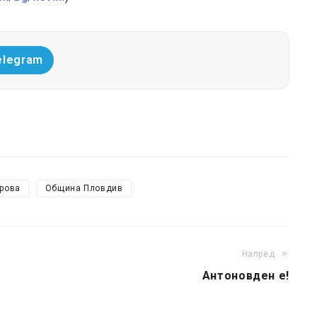
elegram
рова
Община Пловдив
Напред
Антоновден е!