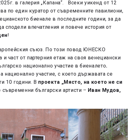
2025г. в галерия „Капана“. Всеки уикенд от 12
ува по един куратор от съвременните павилиони,
ецианското биенале в последните години, за да
да сподели впечатления и повече история от
ден
!
 Европейския съюз. По този повод ЮНЕСКО
 и част от партерния етаж на своя венециански
ългарско национално участие в биеналето
.
ва национално участие, с което държавата се
ти 10 години. В
проекта „Място, на което не си
е съвременни български артисти –
Иван Мудов,