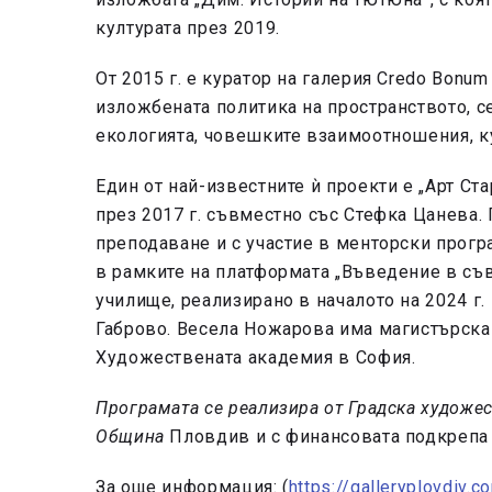
културата през 2019.
От 2015 г. е куратор на галерия Credo Bonum
изложбената политика на пространството, се
екологията, човешките взаимоотношения, ку
Един от най-известните ѝ проекти е „Арт Ст
през 2017 г. съвместно със Стефка Цанева. 
преподаване и с участие в менторски програ
в рамките на платформата „Въведение в съв
училище, реализирано в началото на 2024 г.
Габрово. Весела Ножарова има магистърска 
Художествената академия в София.
Програмата се реализира от Градска художе
Община
Пловдив и с финансовата подкрепа 
За още информация: (
https://galleryplovdiv.c