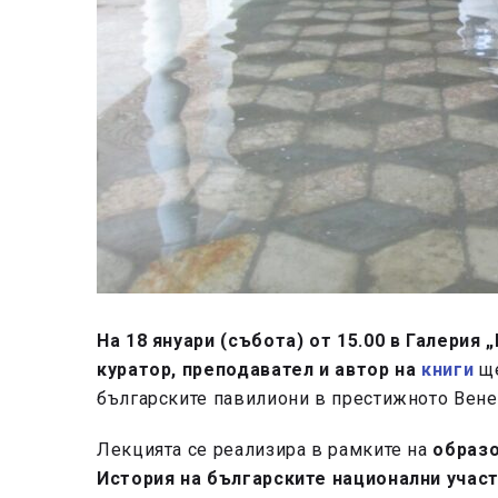
На 18 януари (събота) от 15.00 в Галерия 
куратор, преподавател и автор на
книги
щ
българските павилиони в престижното Вене
Лекцията се реализира в рамките на
образо
История на българските национални учас