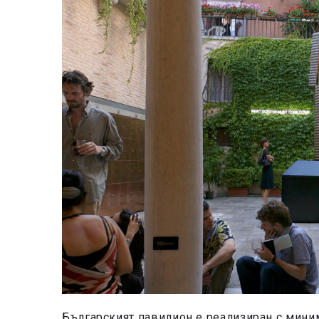
Българският павилион е реализиран с мин