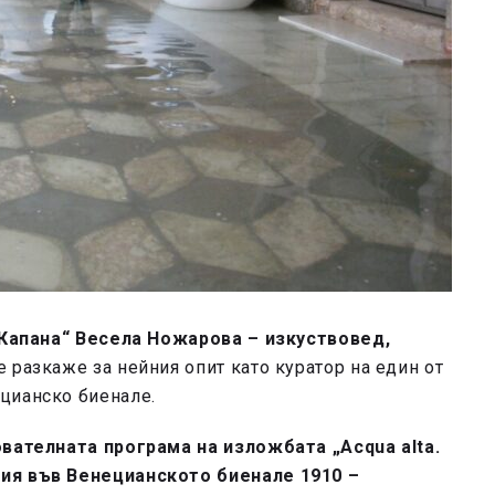
„Капана“
Весела Ножарова – изкуствовед,
е разкаже за нейния опит като куратор на един от
цианско биенале.
вателната програма на изложбата „Acqua alta.
тия във Венецианското биенале 1910 –