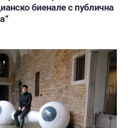
цианско биенале с публична
а“