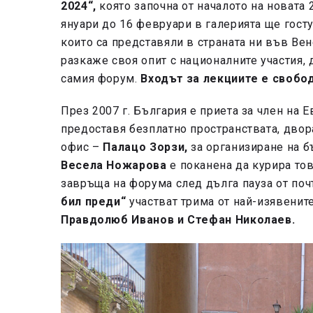
2024“,
която започна от началото на новата 
януари до 16 февруари в галерията ще гост
които са представяли в страната ни във Вен
разкаже своя опит с националните участия, 
самия форум.
Входът за лекциите е свобо
През 2007 г. България е приета за член на
предоставя безплатно пространствата, двора
офис –
Палацо Зорзи,
за организиране на б
Весела Ножарова
е поканена да курира то
завръща на форума след дълга пауза от поч
бил преди“
участват трима от най-изявенит
Правдолюб Иванов и Стефан Николаев.