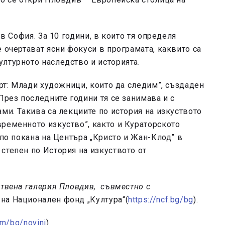
 в София. За 10 години, в които тя определя
 очертават ясни фокуси в програмата, каквито са
лтурното наследство и историята.
арт: Млади художници, които да следим”, създаден
През последните години тя се занимава и с
ми. Такива са лекциите по история на изкуството
ременното изкуство”, както и Кураторското
 по покана на Центъра „Кристо и Жан-Клод” в
степен по История на изкуството от
ствена галерия Пловдив, съвместно с
на Национален фонд „Култура“(
https://ncf.bg/bg
).
om/bg/novini
)