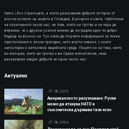
News Life е страницата, в която разказваме добрите истории от
всички аспекти на живота в Пловдив, България и света. Наблягаме
на позитивното около нас, на това, което ни трогва и ни кара да
вярваме, че с дружни усилия можем да изградим едно по-добро
бъдеще за всички ни. Тук няма да откриете информация за тежки
престъпления и лични трагедии, нито жълти новини, с които
напоследък е запълнена медийната среда. Пишете ни за това, което
ви вълнува, което ви трогва и ви прави впечатление, нека
разказваме заедно добрите истории около нас!
Актуално
07.08.2026
Американското разузнаване: Русия
може да атакува НАТО и
съюзническа държава тази есен
07.08.2026