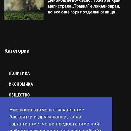
Денонощие по-късно: Пожарът край
магистрала „Тракия“ е локализиран,
но все още горят отделни огнища
Категории
ПОЛИТИКА
ИКОНОМИКА
ОБЩЕСТВО
СПОРТ
Ние използваме и съхраняваме
КУЛТУРА
бисквитки и други данни, за да
гарантираме, че ви предоставяме най-
ЛАЙФСТАЙЛ
доброто изживяване на нашия уебсайт.