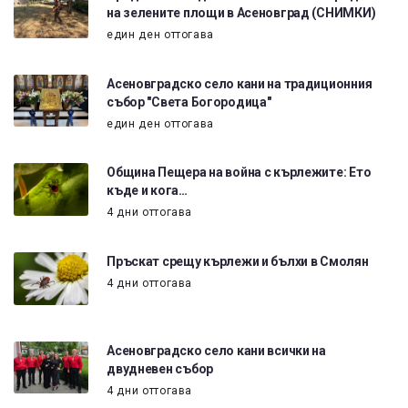
на зелените площи в Асеновград (СНИМКИ)
един ден оттогава
Асеновградско село кани на традиционния
събор "Света Богородица"
един ден оттогава
Община Пещера на война с кърлежите: Ето
къде и кога…
4 дни оттогава
Пръскат срещу кърлежи и бълхи в Смолян
4 дни оттогава
Асеновградско село кани всички на
двудневен събор
4 дни оттогава