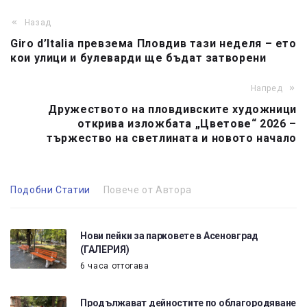
Назад
Giro d’Italia превзема Пловдив тази неделя – ето
кои улици и булеварди ще бъдат затворени
Напред
Дружеството на пловдивските художници
открива изложбата „Цветове“ 2026 –
тържество на светлината и новото начало
Подобни Статии
Повече от Автора
Нови пейки за парковете в Асеновград
(ГАЛЕРИЯ)
6 часа оттогава
Продължават дейностите по облагородяване