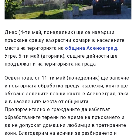
Днес (4-ти май, понеделник) ще се извърши
пръскане срещу възрастни комари в населените
места на територията на
община Асеновград
.
Утре, 5-ти май (вторник), същите дейности ще
продължат и на територията на града.
Освен това, от 11-ти май (понеделник) ще започне
и повторната обработка срещу кърлежи, която ще
обхване зелените площи както в Асеновград, така
и в населените места от общината.
Препоръчително е гражданите да избягват
обработваните терени по време на пръскането и
да не допускат домашни любимци в третираните
зони. Благодарим на всички за разбирането и