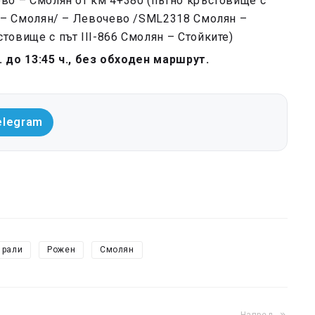
ово – Смолян от км 4+380 (пътно кръстовище с
во – Смолян/ – Левочево /SML2318 Смолян –
товище с път III-866 Смолян – Стойките)
ч. до 13:45 ч., без обходен маршрут.
elegram
рали
Рожен
Смолян