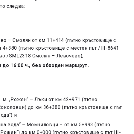
то следва:
ово – Смолян от км 11+414 (пътно кръстовище с
м 4+380 (пътно кръстовище с местен път /III-8641
ево /SML2318 Смолян – Левочево),
 ч до 16:00 ч., без обходен маршрут.
1 м. „Рожен“ – Лъки от км 42+971 (пътно
Соколовци) до км 36+380 (пътно кръстовище с път
ода“) и
ина вода“ – Момчиловци – от км 5+993 (пътно
„Рожен“) до км 0+000 (пътно кръстовище с път III-