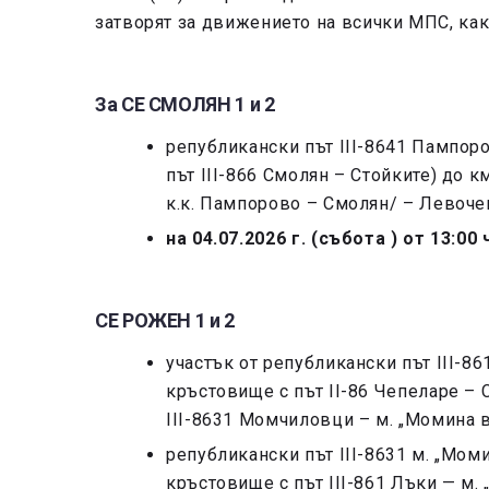
затворят за движението на всички МПС, как
За СЕ СМОЛЯН 1 и 2
републикански път III-8641 Пампор
път III-866 Смолян – Стойките) до к
к.к. Пампорово – Смолян/ – Левоч
на 04.07.2026 г. (събота ) от 13:00
СЕ РОЖЕН 1 и 2
участък от републикански път III-86
кръстовище с път II-86 Чепеларе – 
III-8631 Момчиловци – м. „Момина в
републикански път III-8631 м. „Мом
кръстовище с път III-861 Лъки — м. 