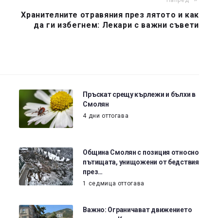
Напред
Хранителните отравяния през лятото и как
да ги избегнем: Лекари с важни съвети
Пръскат срещу кърлежи и бълхи в
Смолян
4 дни оттогава
Община Смолян с позиция относно
пътищата, унищожени от бедствия
през…
1 седмица оттогава
Важно: Ограничават движението