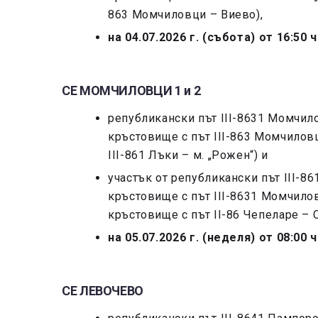
863 Момчиловци – Виево),
на 04.07.2026 г. (събота) от 16:50 
СЕ МОМЧИЛОВЦИ 1 и 2
републикански път III-8631 Момчило
кръстовище с път III-863 Момчилов
III-861 Лъки – м. „Рожен“) и
участък от републикански път III-86
кръстовище с път III-8631 Момчилов
кръстовище с път ІІ-86 Чепеларе – 
на 05.07.2026 г. (неделя) от 08:00 
СЕ ЛЕВОЧЕВО