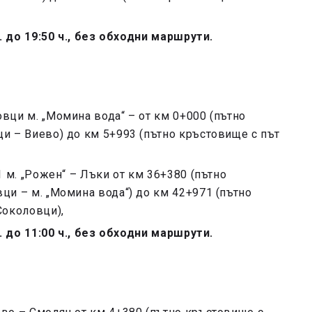
ч. до 19:50 ч., без обходни маршрути.
вци м. „Момина вода“ – от км 0+000 (пътно
ци – Виево) до км 5+993 (пътно кръстовище с път
1 м. „Рожен“ – Лъки от км 36+380 (пътно
ци – м. „Момина вода“) до км 42+971 (пътно
Соколовци),
ч. до 11:00 ч., без обходни маршрути.