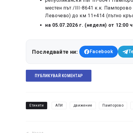
републикански път III-8641 Пампор
местен път /III-8641 к.к. Пампоро
Левочево) до км 11+414 (пътно кръс
на 05.07.2026 г. (неделя) от 12:00 
Последвайте ни:
Facebook
T
ПУБЛИКУВАЙ КОМЕНТАР
Етикети
АПИ
движение
Пампорово