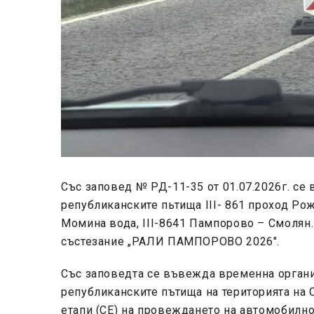
Със заповед № РД-11-35 от 01.07.2026г. с
републиканските пьтища III- 861 проход Ро
Момина вода, III-8641 Пампорово – Смолян
състезание „РАЛИ ПАМПОРОВО 2026″.
Със заповедта се въвежда временна органи
републиканските пътища на територията на 
етапи (СЕ) на провеждането на автомобилн