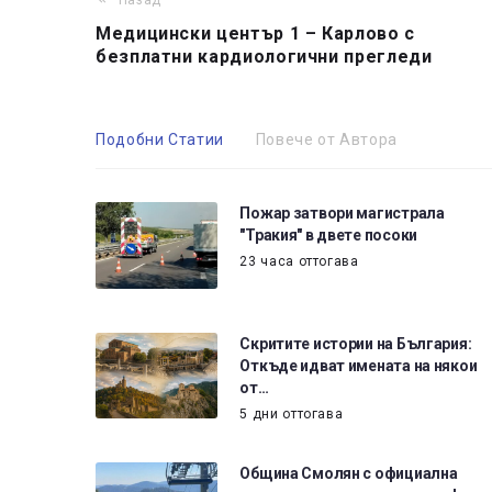
Назад
Медицински център 1 – Карлово с
безплатни кардиологични прегледи
Подобни Статии
Повече от Автора
Пожар затвори магистрала
"Тракия" в двете посоки
23 часа оттогава
Скритите истории на България:
Откъде идват имената на някои
от…
5 дни оттогава
Община Смолян с официална