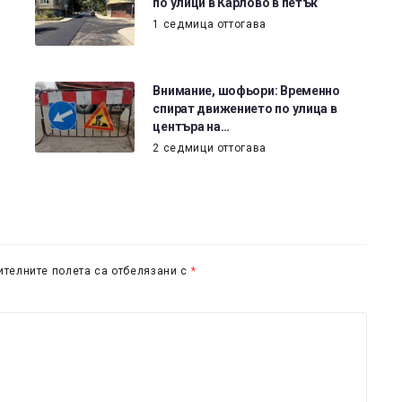
по улици в Карлово в петък
1 седмица оттогава
Внимание, шофьори: Временно
спират движението по улица в
центъра на…
2 седмици оттогава
телните полета са отбелязани с
*