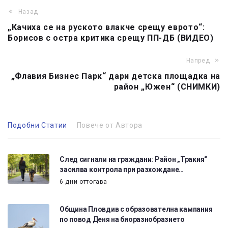
Назад
„Качиха се на руското влакче срещу еврото“:
Борисов с остра критика срещу ПП-ДБ (ВИДЕО)
Напред
„Флавия Бизнес Парк“ дари детска площадка на
район „Южен“ (СНИМКИ)
Подобни Статии
Повече от Автора
След сигнали на граждани: Район „Тракия“
засилва контрола при разхождане…
6 дни оттогава
Община Пловдив с образователна кампания
по повод Деня на биоразнобразието