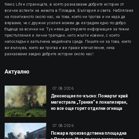
News Life е страницата, в която разказваме добрите истории от
всички аспекти на живота в Пловдив, България и света. Наблягаме
на позитивното около нас, на това, което ни трогва и ни кара да
вярваме, че с дружни усилия можем да изградим едно по-добро
бъдеще за всички ни. Тук няма да откриете информация за тежки
престъпления и лични трагедии, нито жълти новини, с които
напоследък е запълнена медийната среда. Пишете ни за това, което
ви вълнува, което ви трогва и ви прави впечатление, нека
разказваме заедно добрите истории около нас!
Актуално
07.08.2026
Денонощие по-късно: Пожарът край
магистрала „Тракия“ е локализиран,
но все още горят отделни огнища
07.08.2026
Пожар в производствена площадка