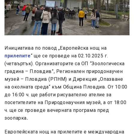
Инициатива по повод „Европейска нощ на
прилепите
“ ще се проведе на 02.10.2025 г.
(четвъртък). Организаторите са ОП “Зоологическа
градина – Пловдив”, Регионален природонаучен
музей – Пловдив (РПНМ) и Дирекция „Опазване
на околната среда“ към Община Пловдив. От 10:00
до 16:00 ч. ще работи рисувателно ателие за
посетителите на Природонаучния музей, а от 18:00
ч. ще се проведе вечерната програма пред
зоопарка
.
Европейската нощ на прилепите е международна