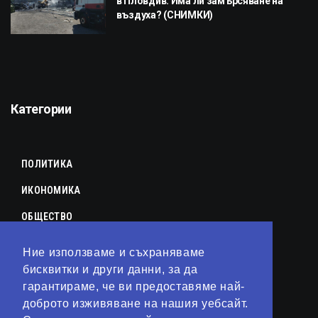
в Пловдив: Има ли замърсяване на
въздуха? (СНИМКИ)
Категории
ПОЛИТИКА
ИКОНОМИКА
ОБЩЕСТВО
СПОРТ
Ние използваме и съхраняваме
КУЛТУРА
бисквитки и други данни, за да
гарантираме, че ви предоставяме най-
ЛАЙФСТАЙЛ
доброто изживяване на нашия уебсайт.