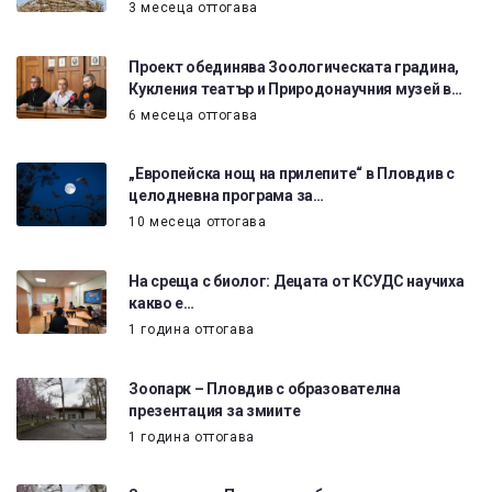
3 месеца оттогава
Проект обединява Зоологическата градина,
Кукления театър и Природонаучния музей в…
6 месеца оттогава
„Европейска нощ на прилепите“ в Пловдив с
целодневна програма за…
10 месеца оттогава
На среща с биолог: Децата от КСУДС научиха
какво е…
1 година оттогава
Зоопарк – Пловдив с образователна
презентация за змиите
1 година оттогава