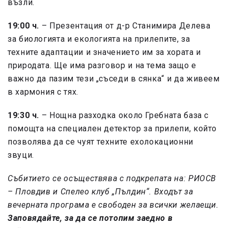
възли.
19:00 ч.
– Презентация от д-р Станимира Делева
за биологията и екологията на прилепите, за
техните адаптации и значението им за хората и
природата. Ще има разговор и на тема защо е
важно да пазим тези „съседи в сянка“ и да живеем
в хармония с тях.
19:30 ч.
– Нощна разходка около Гребната база с
помощта на специален детектор за прилепи, който
позволява да се чуят техните ехолокационни
звуци.
Събитието се осъществява с подкрепата на: РИОСВ
– Пловдив и Спелео клуб „Пълдин“. Входът за
вечерната програма е свободен за всички желаещи.
Заповядайте, за да се потопим заедно в