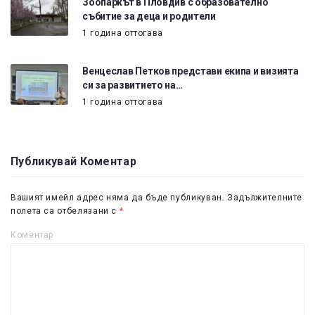
Зоопаркът в Пловдив с образователно
събитие за деца и родители
1 година оттогава
Венцеслав Петков представи екипа и визията
си за развитието на…
1 година оттогава
Публикувай Коментар
Вашият имейл адрес няма да бъде публикуван.
Задължителните
полета са отбелязани с
*
Коментар