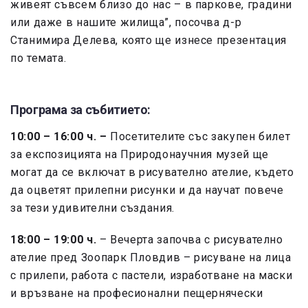
живеят съвсем близо до нас – в паркове, градини
или даже в нашите жилища”, посочва д-р
Станимира Делева, която ще изнесе презентация
по темата.
Програма за събитието:
10:00 – 16:00 ч. –
Посетителите със закупен билет
за експозицията на Природонаучния музей ще
могат да се включат в рисувателно ателие, където
да оцветят прилепни рисунки и да научат повече
за тези удивителни създания.
18:00 – 19:00 ч.
– Вечерта започва с рисувателно
ателие пред Зоопарк Пловдив – рисуване на лица
с прилепи, работа с пастели, изработване на маски
и връзване на професионални пещернячески