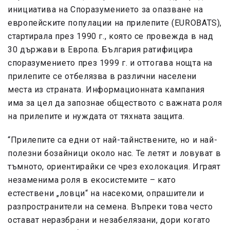
инициатива на Споразумението за опазване на
европейските популации на прилепите (EUROBATS),
стартирала през 1990 г., която се провежда в над
30 държави в Европа. България ратифицира
споразумението през 1999 г. и оттогава нощта на
прилепите се отбелязва в различни населени
места из страната. Информационната кампания
има за цел да запознае обществото с важната роля
на прилепите и нуждата от тяхната защита.
“Прилепите са едни от най-тайнствените, но и най-
полезни бозайници около нас. Те летят и ловуват в
тъмното, ориентирайки се чрез ехолокация. Играят
незаменима роля в екосистемите – като
естествени „ловци“ на насекоми, опрашители и
разпространители на семена. Въпреки това често
остават неразбрани и незабелязани, дори когато