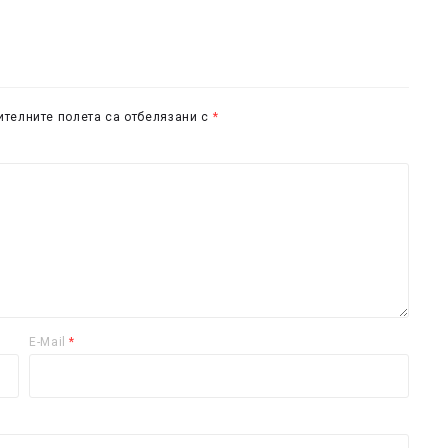
телните полета са отбелязани с
*
E-Mail
*