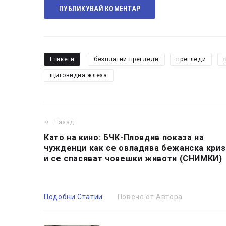
ПУБЛИКУВАЙ КОМЕНТАР
Етикети
безплатни прегледи
прегледи
щитовидна жлеза
Назад
Като на кино: БЧК-Пловдив показа на
чужденци как се овладява бежанска криз
и се спасяват човешки животи (СНИМКИ)
Подобни Статии
Повече от Автора