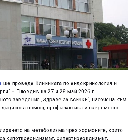
а
ще проведе Клиниката по ендокринология и
ги“ – Пловдив на 27 и 28 май 2026 г.
бното заведение „Здраве за всички“, насочена към
медицинска помощ, профилактика и навременно
лирането на метаболизма чрез хормоните, които
 са хипотиреоидизмът, хипертиреоидизмът,