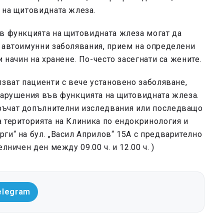
 на щитовидната жлеза.
ъв функцията на щитовидната жлеза могат да
, автоимунни заболявания, прием на определени
и начин на хранене. По-често засегнати са жените.
лзват пациенти с вече установено заболяване,
 нарушения във функцията на щитовидната жлеза.
ръчат допълнителни изследвания или последващо
 територията на Клиника по ендокринология и
ги“ на бул. „Васил Априлов“ 15А с предварително
лничен ден между 09.00 ч. и 12.00 ч. )
elegram