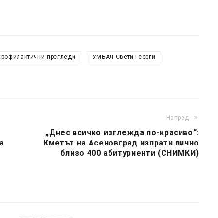
профилактични прегледи
УМБАЛ Свети Георги
Напред
„Днес всичко изглежда по-красиво“:
а
Кметът на Асеновград изпрати лично
близо 400 абитуриенти (СНИМКИ)