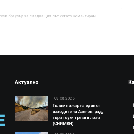
този браузър за следващия път когато коментирам.
Актуално
К
08.08.2026
Голям пожар на един от
изходите на Асеновград,
горят сухи треви и лозя
(СНИМКИ)