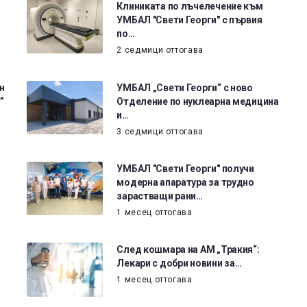
Клиниката по лъчелечение към
УМБАЛ "Свети Георги" с първия
по…
2 седмици оттогава
н
УМБАЛ „Свети Георги“ с ново
”
Отделение по нуклеарна медицина
и…
3 седмици оттогава
УМБАЛ "Свети Георги" получи
модерна апаратура за трудно
зарастващи рани…
1 месец оттогава
След кошмара на АМ „Тракия“:
Лекари с добри новини за…
1 месец оттогава