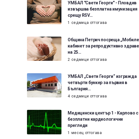
УМБАЛ "Свети Георги" - Пловдив
извършва безплатна имунизация
срещу RSV…
1 седмица оттогава
Община Петрич посреща „Мобиле
кабинет за репродуктивно здраве
на 25…
2 седмици оттогава
УМБАЛ „Свети Георги“ изгражда
четвърти бункер за първия в
България…
4 седмици оттогава
Медицински център 1 - Карлово с
безплатни кардиологични
прегледи
1 месец оттогава