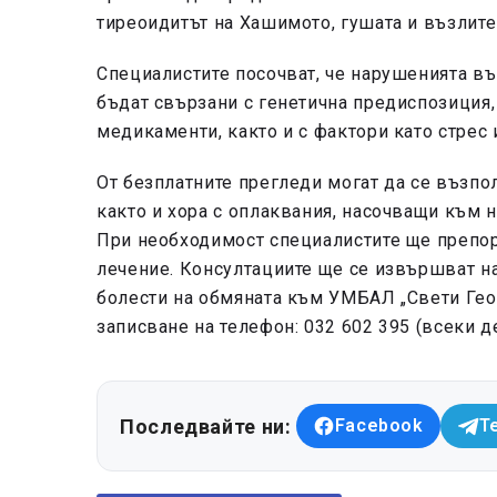
тиреоидитът на Хашимото, гушата и възлите
Специалистите посочват, че нарушенията в
бъдат свързани с генетична предиспозиция
медикаменти, както и с фактори като стрес 
От безплатните прегледи могат да се възпо
както и хора с оплаквания, насочващи към
При необходимост специалистите ще препо
лечение. Консултациите ще се извършват на
болести на обмяната към УМБАЛ „Свети Геор
записване на телефон: 032 602 395 (всеки де
Последвайте ни:
Facebook
T