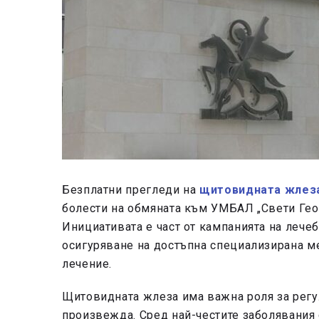
Безплатни прегледи на
щитовидната жлез
болести на обмяната към УМБАЛ „Свети Геор
Инициативата е част от кампанията на лече
осигуряване на достъпна специализирана 
лечение.
Щитовидната жлеза има важна роля за регу
произвежда. Сред най-честите заболявания