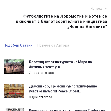
Напред
Футболистите на Локомотив и Ботев се
включват в благотворителната инициатива
„Нощ на Ангелите“
Подобни Статии
Повече от Автора
Блестящ старт на турнето на Миро на
Античния театър в…
7 часа оттогава
Дамски хор „Тримонциум“ с триумфално
участие на World Peace Choral…
3 дни оттогава
Кулминацията на лятното турне на Графа е на