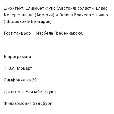
Диригент: Елизабет Фукс (Австрия) солисти: Елиас
Келер – пиано (Австрия) и Галина Врачева – пиано
(Швейцария/България).
Гост-танцьор – Изабела Гребенчарска.
В програмата:
1. В.А. Моцарт
Симфония нр.29
Диригент: Елизабет Фукс
Филхармония Залцбург