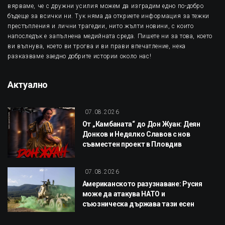
вярваме, че с дружни усилия можем да изградим едно по-добро
бъдеще за всички ни. Тук няма да откриете информация за тежки
престъпления и лични трагедии, нито жълти новини, с които
напоследък е запълнена медийната среда. Пишете ни за това, което
ви вълнува, което ви трогва и ви прави впечатление, нека
разказваме заедно добрите истории около нас!
Актуално
07.08.2026
От „Камбаната“ до Дон Жуан: Деян
Донков и Недялко Славов с нов
съвместен проект в Пловдив
07.08.2026
Американското разузнаване: Русия
може да атакува НАТО и
съюзническа държава тази есен