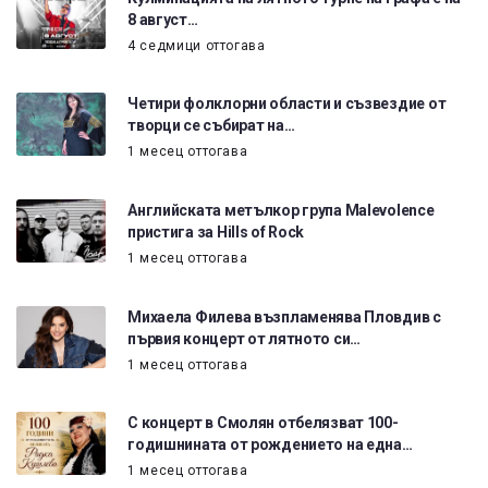
8 август…
4 седмици оттогава
Четири фолклорни области и съзвездие от
творци се събират на…
1 месец оттогава
Английската метълкор група Malevolence
пристига за Hills of Rock
1 месец оттогава
Михаела Филева възпламенява Пловдив с
първия концерт от лятното си…
1 месец оттогава
С концерт в Смолян отбелязват 100-
годишнината от рождението на една…
1 месец оттогава