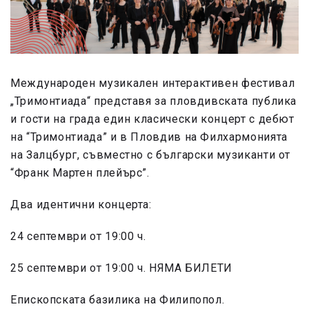
Международен музикален интерактивен фестивал
„Тримонтиада“ представя за пловдивската публика
и гости на града един класически концерт с дебют
на “Тримонтиада” и в Пловдив на Филхармонията
на Залцбург, съвместно с български музиканти от
“Франк Мартен плейърс”.
Два идентични концерта:
24 септември от 19:00 ч.
25 септември от 19:00 ч. НЯМА БИЛЕТИ
Епископската базилика на Филипопол.