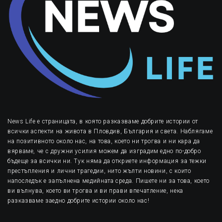
News Life е страницата, в която разказваме добрите истории от
всички аспекти на живота в Пловдив, България и света. Наблягаме
на позитивното около нас, на това, което ни трогва и ни кара да
вярваме, че с дружни усилия можем да изградим едно по-добро
бъдеще за всички ни. Тук няма да откриете информация за тежки
престъпления и лични трагедии, нито жълти новини, с които
напоследък е запълнена медийната среда. Пишете ни за това, което
ви вълнува, което ви трогва и ви прави впечатление, нека
разказваме заедно добрите истории около нас!