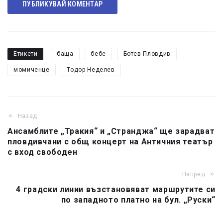
ПУБЛИКУВАЙ КОМЕНТАР
Етикети
баща
бебе
Ботев Пловдив
момиченце
Тодор Неделев
Назад
Ансамблите „Тракия“ и „Странджа“ ще зарадват
пловдивчани с общ концерт на Античния театър
с вход свободен
Напред
4 градски линии възстановяват маршрутите си
по западното платно на бул. „Руски“