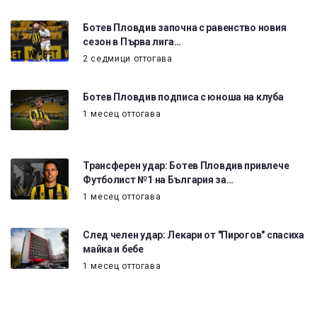
Ботев Пловдив започна с равенство новия
сезон в Първа лига…
2 седмици оттогава
Ботев Пловдив подписа с юноша на клуба
1 месец оттогава
Трансферен удар: Ботев Пловдив привлече
Футболист №1 на България за…
1 месец оттогава
След челен удар: Лекари от "Пирогов" спасиха
майка и бебе
1 месец оттогава