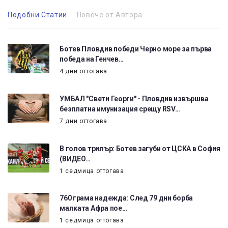
Подобни Статии
Повече от Автора
Ботев Пловдив победи Черно море за първа
победа на Генчев…
4 дни оттогава
УМБАЛ "Свети Георги" - Пловдив извършва
безплатна имунизация срещу RSV…
7 дни оттогава
В голов трилър: Ботев загуби от ЦСКА в София
(ВИДЕО…
1 седмица оттогава
760 грама надежда: След 79 дни борба
малката Афра пое…
1 седмица оттогава