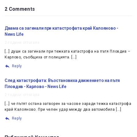
2 Comments
Двама са загинали при катастрофата край Калояново -
News Life
2 години оттогава
[…] души са загинали при тежката катастрофа на пътя Пловдив –
Карлово, съобщиха от полицията. […]
Reply
След катастрофата: Възстановиха движението на пътя
Пловдив - Карлово - News Life
2 години оттогава
[…] че пътят остана затворен за часове заради тежка катастрофа
край Калояново. При челен удар между два автомобила […]
Reply