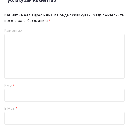
Публикувай Коментар
Вашият имейл адрес няма да бъде публикуван.
Задължителните
полета са отбелязани с
*
Коментар
Име
*
E-Mail
*