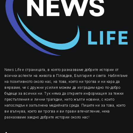
News Life е страницата, в която разказваме добрите истории от
всички аспекти на живота в Пловдив, България и света. Наблягаме
на позитивното около нас, на това, което ни трогва и ни кара да
вярваме, че с дружни усилия можем да изградим едно по-добро
бъдеще за всички ни. Тук няма да откриете информация за тежки
престъпления и лични трагедии, нито жълти новини, с които
напоследък е запълнена медийната среда. Пишете ни за това, което
ви вълнува, което ви трогва и ви прави впечатление, нека
разказваме заедно добрите истории около нас!