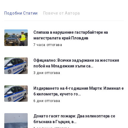
Подобни Статии
Повече от Автора
Спипаха в нарушение гастарбайтери на
магистралата край Пловдив
7 часа оттогава
Официално: Всички задържани за жестокия
побой на Младежкия хълм са…
3 дни оттогава
Издирването на 4-годишния Марти: Изминал е
6 километра, кучето го…
6 дни оттогава
Докато гасят пожари: Два хеликоптера се
блъснаха в Гърция, в…