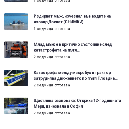
1 седмица оттогава
Издирват мъж, изчезнал във водите на
язовир Доспат (СНИМКИ)
1 седмица оттогава
Млад мъж е в критично състояние след
катастрофата на пътя…
2 седмици оттогава
Катастрофа между микробус и трактор
затруднява движението по пътя Пловдив…
2 седмици оттогава
Щастлива развръзка: Откриха 12-годишната
Мери, изчезнала в София
2 седмици оттогава