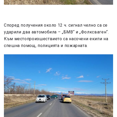
Според получения около 12 ч. сигнал челно са се
ударили два автомобила – „БМВ“ и „Фолксваген“.
Към местопроизшествието са насочени екипи на
спешна помощ, полицията и пожарната.