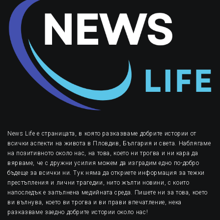
News Life е страницата, в която разказваме добрите истории от
всички аспекти на живота в Пловдив, България и света. Наблягаме
на позитивното около нас, на това, което ни трогва и ни кара да
вярваме, че с дружни усилия можем да изградим едно по-добро
бъдеще за всички ни. Тук няма да откриете информация за тежки
престъпления и лични трагедии, нито жълти новини, с които
напоследък е запълнена медийната среда. Пишете ни за това, което
ви вълнува, което ви трогва и ви прави впечатление, нека
разказваме заедно добрите истории около нас!