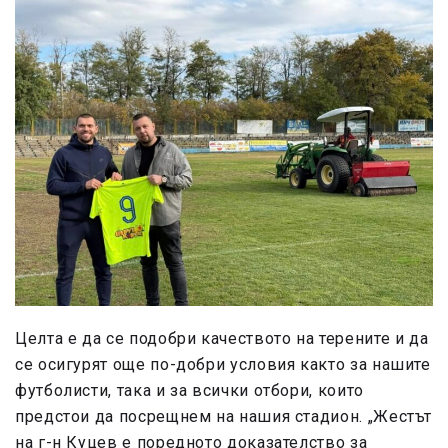
Целта е да се подобри качеството на терените и да
се осигурят още по-добри условия както за нашите
футболисти, така и за всички отбори, които
предстои да посрещнем на нашия стадион. „Жестът
на г-н Куцев е поредното доказателство за