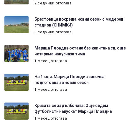
2 седмици оттогава
Брестовица посреща новия сезон с модерен
стадион (СНИМКИ)
3 седмици оттогава
Марица Пловдив остана без капитана си, още
четирима напуснаха тима
1 месец оттогава
На 1 юли: Марица Пловдив започва
подготовка за новия сезон
1 месец оттогава
Кризата се задълбочава: Още седем
футболисти напускат Марица Пловдив
1 месец оттогава