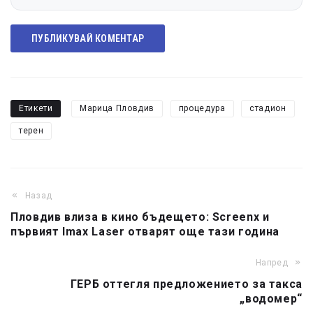
ПУБЛИКУВАЙ КОМЕНТАР
Етикети
Марица Пловдив
процедура
стадион
терен
Назад
Пловдив влиза в кино бъдещето: Screenx и
първият Imax Laser отварят още тази година
Напред
ГЕРБ оттегля предложението за такса
„водомер“