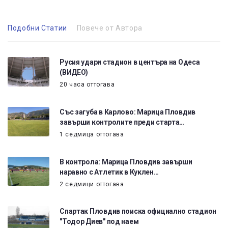
Подобни Статии
Повече от Автора
Русия удари стадион в центъра на Одеса
(ВИДЕО)
20 часа оттогава
Със загуба в Карлово: Марица Пловдив
завърши контролите преди старта…
1 седмица оттогава
В контрола: Марица Пловдив завърши
наравно с Атлетик в Куклен…
2 седмици оттогава
Спартак Пловдив поиска официално стадион
"Тодор Диев" под наем