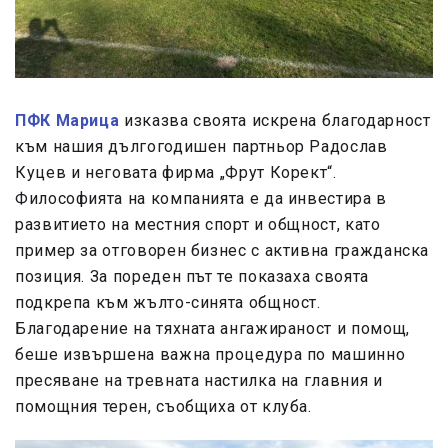
ПФК Марица
изказва своята искрена благодарност
към нашия дългогодишен партньор Радослав
Куцев и неговата фирма „Фрут Корект“.
Философията на компанията е да инвестира в
развитието на местния спорт и общност, като
пример за отговорен бизнес с активна гражданска
позиция. За пореден път те показаха своята
подкрепа към жълто-синята общност.
Благодарение на тяхната ангажираност и помощ,
беше извършена важна процедура по машинно
пресяване на тревната настилка на главния и
помощния терен, съобщиха от клуба.