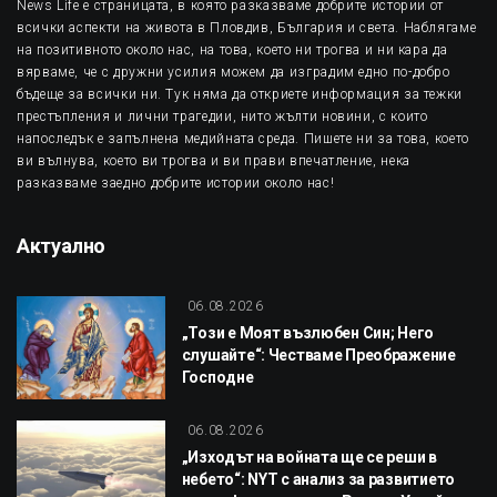
News Life е страницата, в която разказваме добрите истории от
всички аспекти на живота в Пловдив, България и света. Наблягаме
на позитивното около нас, на това, което ни трогва и ни кара да
вярваме, че с дружни усилия можем да изградим едно по-добро
бъдеще за всички ни. Тук няма да откриете информация за тежки
престъпления и лични трагедии, нито жълти новини, с които
напоследък е запълнена медийната среда. Пишете ни за това, което
ви вълнува, което ви трогва и ви прави впечатление, нека
разказваме заедно добрите истории около нас!
Актуално
06.08.2026
„Този е Моят възлюбен Син; Него
слушайте“: Честваме Преображение
Господне
06.08.2026
„Изходът на войната ще се реши в
небето“: NYT с анализ за развитието