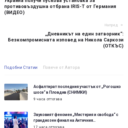
Украйна получи пускова установка за
противовъздушна отбрана IRIS-T от Германия
(ВИДЕО)
Напред
„Дневникът на един затворник“:
Безкомпромисната изповед на Никола Саркози
(ОТКЪС)
Подобни Статии
Повече от Автора
Асфалтират последния участък от „Рогошко
шосе“ в Пловдив (СНИМКИ)
9 часа оттогава
Звуковият феномен „Мистерия и свобода“ с
грандиозен финал на Античния…
17 часа оттогава