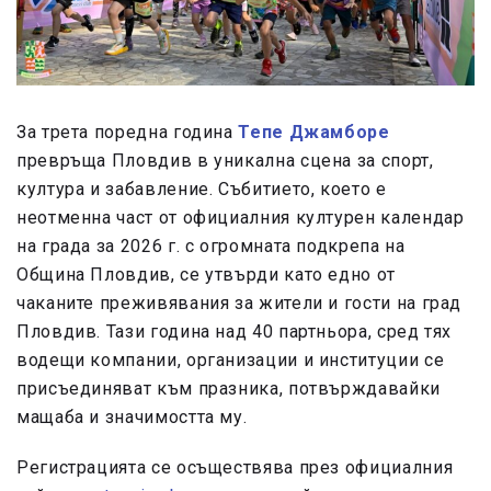
За трета поредна година
Тепе Джамборе
превръща Пловдив в уникална сцена за спорт,
култура и забавление. Събитието, което е
неотменна част от официалния културен календар
на града за 2026 г. с огромната подкрепа на
Община Пловдив, се утвърди като едно от
чаканите преживявания за жители и гости на град
Пловдив. Тази година над 40 партньора, сред тях
водещи компании, организации и институции се
присъединяват към празника, потвърждавайки
мащаба и значимостта му.
Регистрацията се осъществява през официалния