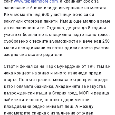
сайт
www.tepejambore.com
, а крайният срок за
записване е 6 юни или до изчерпване на местата.
Към момента над 800 участници вече са си
закупили стартови пакети. Имаш още малко време
да се запишеш и ти. Отделно, децата до 8 години
участват безплатно в специално подготвено трасе,
съобразено с техните възможности и вече над 250
малки пловдивчани са потвърдили своето участие
заедно със своите родители.
Старт и финал са на Парк Бунарджик от 19ч, там ви
чака концерт на живо и много изненади преди
старта. По пътя трасето минава вътре през сгради
като Голямата базилика, Академията за изкуства,
възрожденски къщи в Стария град, МОЛ и редица
забележителности, от които дори местни
пловдивчани рядко минават пеш. А между
километрите спирка с изпълнение от живи