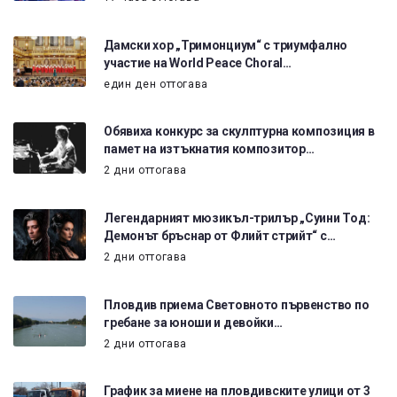
Дамски хор „Тримонциум“ с триумфално
участие на World Peace Choral…
един ден оттогава
Обявиха конкурс за скулптурна композиция в
памет на изтъкнатия композитор…
2 дни оттогава
Легендарният мюзикъл-трилър „Суини Тод:
Демонът бръснар от Флийт стрийт“ с…
2 дни оттогава
Пловдив приема Световното първенство по
гребане за юноши и девойки…
2 дни оттогава
График за миене на пловдивските улици от 3