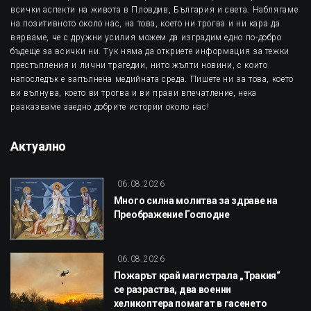
всички аспекти на живота в Пловдив, България и света. Наблягаме
на позитивното около нас, на това, което ни трогва и ни кара да
вярваме, че с дружни усилия можем да изградим едно по-добро
бъдеще за всички ни. Тук няма да откриете информация за тежки
престъпления и лични трагедии, нито жълти новини, с които
напоследък е запълнена медийната среда. Пишете ни за това, което
ви вълнува, което ви трогва и ви прави впечатление, нека
разказваме заедно добрите истории около нас!
Актуално
06.08.2026
Много силна молитва за здраве на
Преображение Господне
06.08.2026
Пожарът край магистрала „Тракия“
се разраства, два военни
хеликоптера помагат в гасенето