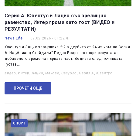
Серия А: Ювентус и Лацио със зрелищно
равенство, Интер громи като гост (ВИДЕО и
РЕЗУЛТАТИ)
News Life
09.02.2026 - 01:22 ч.
Ювентус и Лацио завършиха 2:2 в дербито от 24-ия кръг на Серия
А. На „Алианц Стейдиъм“ Педро Родригес откри резултата в
добавеното време на първата част. Веднага след почивката
Густав…
видео
,
Интер
,
Лацио
,
мачове
,
Сасуоло
,
Серия А
,
Ювентус
ПРОЧЕТИ ОЩЕ
СПОРТ