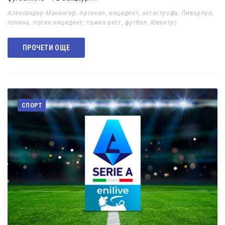
Александер Манингер
,
Арсенал
,
инцидент
,
катастрофа
,
Ливърпул
,
почина
,
пътен инцидент
,
тъжна вест
,
футбол
,
Ювентус
ПРОЧЕТИ ОЩЕ
СПОРТ