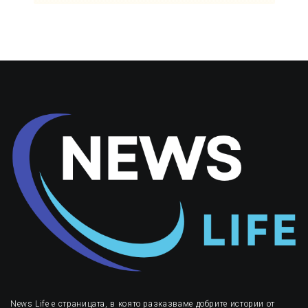
News Life е страницата, в която разказваме добрите истории от