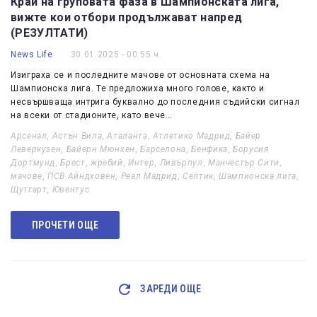
Край на груповата фаза в Шампионската лига,
вижте кои отбори продължават напред
(РЕЗУЛТАТИ)
News Life
30.01.2025 - 00:55 ч.
Изиграха се и последните мачове от основната схема на
Шампионска лига. Те предложиха много голове, както и
несвършваща интрига буквално до последния съдийски сигнал
на всеки от стадионите, като вече…
Арсенал
,
Астън Вила
,
Аталанта
,
Атлетико Мадрид
,
Байер
Леверкузен
,
Байерн Мюнхен
,
Барселона
,
Бенфика
,
Борусия
Дортмунд
,
Брест
,
жребий
,
Интер
,
Ливърпул
,
Манчестър Сити
,
мачове
,
ПСВ Айндховен
,
Реал Мадрид
,
Селтик
,
Шампионска лига
,
Щутгарт
,
Ювентус
ПРОЧЕТИ ОЩЕ
ЗАРЕДИ ОЩЕ