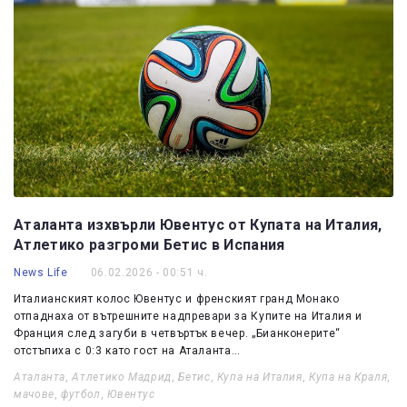
Аталанта изхвърли Ювентус от Купата на Италия,
Атлетико разгроми Бетис в Испания
News Life
06.02.2026 - 00:51 ч.
Италианският колос Ювентус и френският гранд Монако
отпаднаха от вътрешните надпревари за Купите на Италия и
Франция след загуби в четвъртък вечер. „Бианконерите“
отстъпиха с 0:3 като гост на Аталанта…
Аталанта
,
Атлетико Мадрид
,
Бетис
,
Купа на Италия
,
Купа на Краля
,
мачове
,
футбол
,
Ювентус