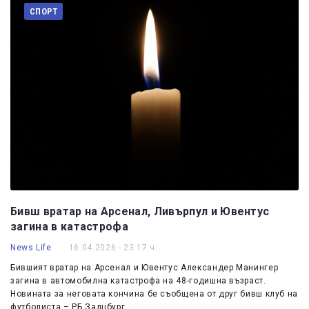
СПОРТ
Бивш вратар на Арсенал, Ливърпул и Ювентус
загина в катастрофа
News Life
16.04.2026 - 23:17 ч.
Бившият вратар на Арсенал и Ювентус Александер Манингер
загина в автомобилна катастрофа на 48-годишна възраст.
Новината за неговата кончина бе съобщена от друг бивш клуб на
футболиста – РБ Залцбург.…