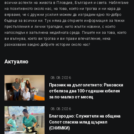
всички аспекти на живота в Пловдив, България и света. Наблягаме
на позитивното около нас, на това, което ни трогва и ни кара да
вярваме, че с дружни усилия можем да изградим едно по-добро
бъдеще за всички ни. Тук няма да откриете информация за тежки
престъпления и лични трагедии, нито жълти новини, с които
напоследък е запълнена медийната среда. Пишете ни за това, което
ви вълнува, което ви трогва и ви прави впечатление, нека
разказваме заедно добрите истории около нас!
Актуално
08.08.2026
Празник на дълголетието: Раковски
отбеляза два 100-годишни юбилея
за по-малко от месец
08.08.2026
Благородно: Служители на община
Сопот спасиха млад щъркел
(СНИМКИ)