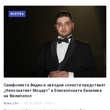
КУЛТУРА
Симфониета Видин и звездни солисти представят
„Непознатият Моцарт“ в Епископската базилика
на Филипопол
News Life
06.05.2026 - 15:55 ч.