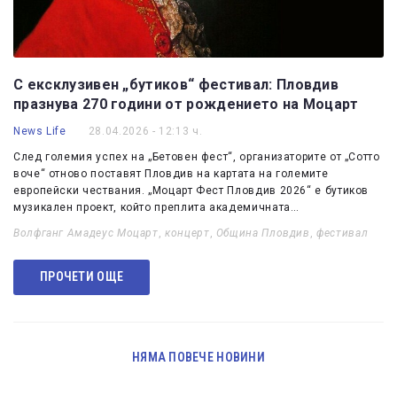
С ексклузивен „бутиков“ фестивал: Пловдив
празнува 270 години от рождението на Моцарт
News Life
28.04.2026 - 12:13 ч.
След големия успех на „Бетовен фест“, организаторите от „Сотто
воче“ отново поставят Пловдив на картата на големите
европейски чествания. „Моцарт Фест Пловдив 2026“ е бутиков
музикален проект, който преплита академичната…
Волфганг Амадеус Моцарт
,
концерт
,
Община Пловдив
,
фестивал
ПРОЧЕТИ ОЩЕ
НЯМА ПОВЕЧЕ НОВИНИ