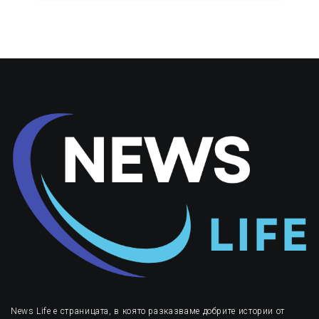
News Life е страницата, в която разказваме добрите истории от