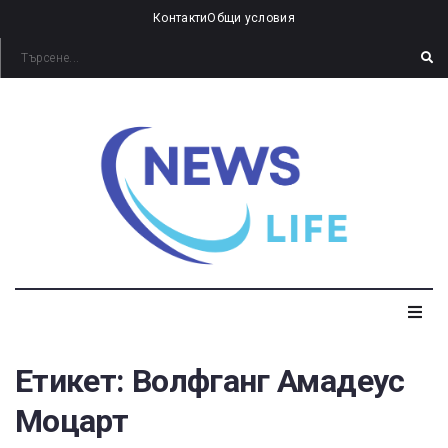
Контакти
Общи условия
Етикет:
Волфганг Амадеус
Моцарт