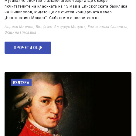
Музикално събитие с изключителен заряд ще събере
почитателите на класиката на 15 май в Епископската базилика
на Филипопол, където ще се състои концертната вечер
„Непознатият Моцарт“. Събитието е посветено на…
Андрея Мирчев
,
Волфганг Амадеус Моцарт
,
Епископска базилика
,
Община Пловдив
ПРОЧЕТИ ОЩЕ
КУЛТУРА