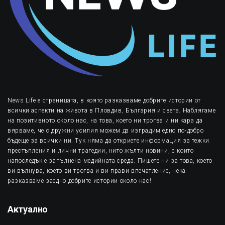
News Life е страницата, в която разказваме добрите истории от
всички аспекти на живота в Пловдив, България и света. Наблягаме
на позитивното около нас, на това, което ни трогва и ни кара да
вярваме, че с дружни усилия можем да изградим едно по-добро
бъдеще за всички ни. Тук няма да откриете информация за тежки
престъпления и лични трагедии, нито жълти новини, с които
напоследък е запълнена медийната среда. Пишете ни за това, което
ви вълнува, което ви трогва и ви прави впечатление, нека
разказваме заедно добрите истории около нас!
Актуално