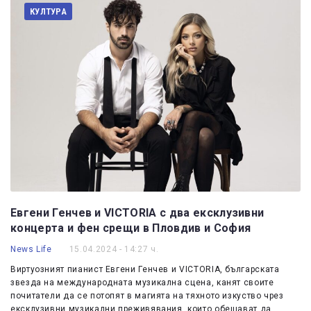
КУЛТУРА
Евгени Генчев и VICTORIA с два ексклузивни
концерта и фен срещи в Пловдив и София
News Life
15.04.2024 - 14:27 ч.
Виртуозният пианист Евгени Генчев и VICTORIA, българската
звезда на международната музикална сцена, канят своите
почитатели да се потопят в магията на тяхното изкуство чрез
ексклузивни музикални преживявания, които обещават да…