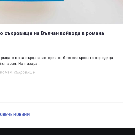
то съкровище на Вълчан войвода в романа
авръща с нова сърцата история от бестселъровата поредица
България. На пазара…
,
роман
,
съкровище
ОВЕЧЕ НОВИНИ