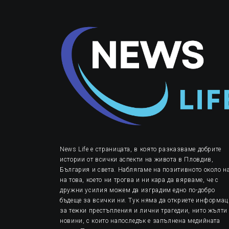
News Life е страницата, в която разказваме добрите
истории от всички аспекти на живота в Пловдив,
България и света. Наблягаме на позитивното около на
на това, което ни трогва и ни кара да вярваме, че с
дружни усилия можем да изградим едно по-добро
бъдеще за всички ни. Тук няма да откриете информа
за тежки престъпления и лични трагедии, нито жълти
новини, с които напоследък е запълнена медийната