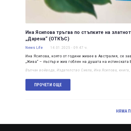
Ина Ясипова тръгва по стъпките на златно
„Дарена“ (ОТКЪС)
News Life
14.01.2025 - 09:47 ч.
Ина Ясипова, която от години живее в Австралия, се з
„Жива“ – пъстър и жив гоблен на душата на истинската 
Вълчан войвода
,
Издателство Сиела
,
Ина Ясипова
,
книга
ПРОЧЕТИ ОЩЕ
НЯМА П