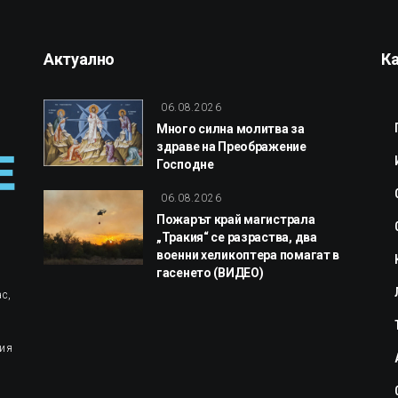
Актуално
К
06.08.2026
Много силна молитва за
здраве на Преображение
Господне
06.08.2026
Пожарът край магистрала
„Тракия“ се разраства, два
военни хеликоптера помагат в
гасенето (ВИДЕО)
с,
ция